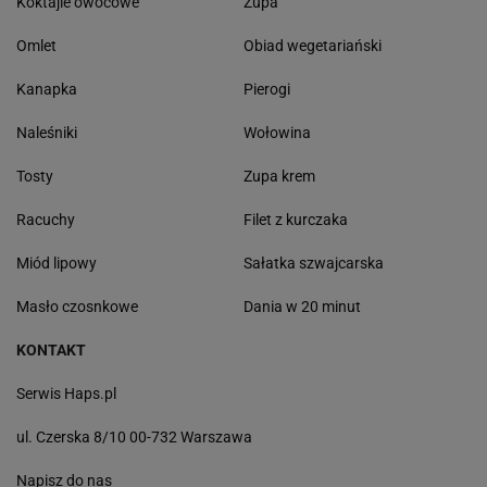
Koktajle owocowe
Zupa
Omlet
Obiad wegetariański
Kanapka
Pierogi
Naleśniki
Wołowina
Tosty
Zupa krem
Racuchy
Filet z kurczaka
Miód lipowy
Sałatka szwajcarska
Masło czosnkowe
Dania w 20 minut
KONTAKT
Serwis Haps.pl
ul. Czerska 8/10 00-732 Warszawa
Napisz do nas