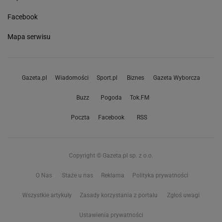
Facebook
Mapa serwisu
Gazeta.pl
Wiadomości
Sport.pl
Biznes
Gazeta Wyborcza
Buzz
Pogoda
Tok.FM
Poczta
Facebook
RSS
Copyright © Gazeta.pl sp. z o.o.
O Nas
Staże u nas
Reklama
Polityka prywatności
Wszystkie artykuły
Zasady korzystania z portalu
Zgłoś uwagi
Ustawienia prywatności