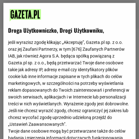
Droga Użytkowniczko, Drogi Użytkowniku,
Zobacz wideo
jeśli wyrazisz zgodę klikając „Akceptuję”, Gazeta.pl sp. z o.o.
oraz jej Zaufani Partnerzy, w tym [
676
] Zaufanych Partnerów
IAB, jak również Agora S.A. będąca spółką powiązaną z
Co to jest burrito?
Gazeta.pl sp. z o.o., będą przetwarzać Twoje dane osobowe
takie jak adresy IP, adresy e-mail czy identyfikatory plików
Burrito to farsz zawinięty w placek
tortilla
. W
cookie lub inne informacje zapisane w tych plikach do celów
marketingowych, w szczególności na potrzeby wyświetlania
tradycyjnym przepisie jest dość skromne, bo zawiera
reklam dopasowanych do Twoich zainteresowań i preferencji w
ryż, różne rodzaje fasoli i mięso. Dzięki swojej
swoich serwisach, aplikacjach i w Internecie lub personalizacji
popularności na całym świecie, przepis na burrito
treści w nich wyświetlanych. Wyrażenie zgody jest dobrowolne.
Jeśli nie chcesz wyrazić zgody, chcesz ograniczyć jej zakres lub
zyskał wiele dodatkowych składników. Ta potrawa
chcesz wycofać zgodę uprzednio udzieloną przejdź do
oryginalnie pochodzi z Meksyku, ale jest również
„Ustawień Zaawansowanych”.
bardzo popularna w regionie Teksasu. Historia
Twoje dane osobowe mogą być przetwarzane także do celów
badania i mierzenia informacji dotyczących funkcjonowania