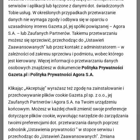
mówi, że to danie powstało w okresie rewolucji
serwisów i aplikacji lub łączone z danymi dot. świadczonych
meksykańskiej (w latach 1910 - 1921) w
Tobie usług. W określonych przypadkach przetwarzanie
miejscowości Bella Vista w stanie Chihuahua. Jako
danych nie wymaga zgody i odbywa się w oparciu o
uzasadniony interes Gazeta.pl, jej spółki powiązanej – Agora
twórcę burrito wymienia się niejakiego Juana
S.A. – lub Zaufanych Partnerów. Takiemu przetwarzaniu
Mendeza. To ponoć on wpadł na pomysł, aby owijać
możesz się sprzeciwić, przechodząc do „Ustawień
ciepłe jedzenie w pszenny placek. Początkowo
Zaawansowanych” lub przez kontakt z administratorem – w
zależności od zakresu sprzeciwu i podmiotu, wobec którego
miało to zapewnić świeżość i wysoką temperaturę
jest kierowany. Więcej informacji o przetwarzaniu danych
jedzeniu, które stało się nadzieniem. Nazwa burrito
osobowych znajdziesz w dokumencie
Polityka Prywatności
pochodzi od słowa burro (z hiszpańskiego "osiołek").
Gazeta.pl
i
Polityka Prywatności Agora S.A.
Wszystko przez to, że Juan transportował swoje
Klikając „Akceptuję” wyrażasz też zgodę na zainstalowanie i
stoisko za pomocą swojego osła, w ten sposób
przechowywanie plików cookie Gazeta.pl sp. z o.o., jej
kojarzono jego danie na ulicach Bella Vista.
Zaufanych Partnerów i Agora S.A. na Twoim urządzeniu
końcowym. Możesz w każdej chwili zmienić swoje preferencje
dotyczące plików cookie, wywołując narzędzie do zarządzania
twoimi preferencjami dot. przetwarzania danych poprzez
odnośnik „Ustawienia prywatności ” w stopce serwisu i
przechodząc do „Ustawień Zaawansowanych”. Zmiana