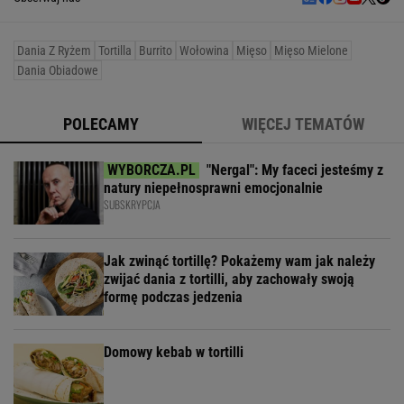
Dania Z Ryżem
Tortilla
Burrito
Wołowina
Mięso
Mięso Mielone
Dania Obiadowe
POLECAMY
WIĘCEJ TEMATÓW
"Nergal": My faceci jesteśmy z
natury niepełnosprawni emocjonalnie
SUBSKRYPCJA
Jak zwinąć tortillę? Pokażemy wam jak należy
zwijać dania z tortilli, aby zachowały swoją
formę podczas jedzenia
Domowy kebab w tortilli