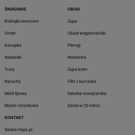
ŚNIADANIE
OBIAD
Koktajle owocowe
Zupa
Omlet
Obiad wegetariański
Kanapka
Pierogi
Naleśniki
Wołowina
Tosty
Zupa krem
Racuchy
Filet z kurczaka
Miód lipowy
Sałatka szwajcarska
Masło czosnkowe
Dania w 20 minut
KONTAKT
Serwis Haps.pl