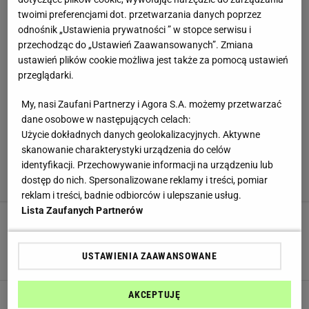
twoimi preferencjami dot. przetwarzania danych poprzez
odnośnik „Ustawienia prywatności ” w stopce serwisu i
przechodząc do „Ustawień Zaawansowanych”. Zmiana
ustawień plików cookie możliwa jest także za pomocą ustawień
przeglądarki.
My, nasi Zaufani Partnerzy i Agora S.A. możemy przetwarzać
dane osobowe w następujących celach:
Użycie dokładnych danych geolokalizacyjnych. Aktywne
skanowanie charakterystyki urządzenia do celów
identyfikacji. Przechowywanie informacji na urządzeniu lub
dostęp do nich. Spersonalizowane reklamy i treści, pomiar
reklam i treści, badnie odbiorców i ulepszanie usług.
Lista Zaufanych Partnerów
Nie siekaj mięsa na tatar od razu. Ten jeden
krok robi ogromną różnicę
USTAWIENIA ZAAWANSOWANE
MIĘSO
NEWS
PRL
AKCEPTUJĘ
Starsi świetnie pamiętają, młodszym warto