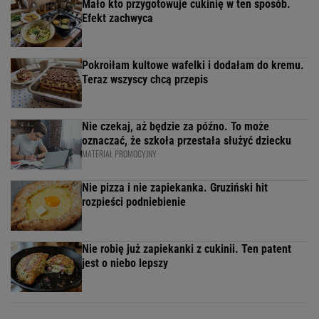
Mało kto przygotowuje cukinię w ten sposób.
Efekt zachwyca
Pokroiłam kultowe wafelki i dodałam do kremu.
Teraz wszyscy chcą przepis
Nie czekaj, aż będzie za późno. To może
oznaczać, że szkoła przestała służyć dziecku
MATERIAŁ PROMOCYJNY
Nie pizza i nie zapiekanka. Gruziński hit
rozpieści podniebienie
Nie robię już zapiekanki z cukinii. Ten patent
jest o niebo lepszy