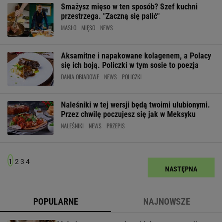
Smażysz mięso w ten sposób? Szef kuchni
przestrzega. "Zaczną się palić"
MASŁO
MIĘSO
NEWS
Aksamitne i napakowane kolagenem, a Polacy
się ich boją. Policzki w tym sosie to poezja
DANIA OBIADOWE
NEWS
POLICZKI
Naleśniki w tej wersji będą twoimi ulubionymi.
Przez chwilę poczujesz się jak w Meksyku
NALEŚNIKI
NEWS
PRZEPIS
1
2
3
4
NASTĘPNA
POPULARNE
NAJNOWSZE