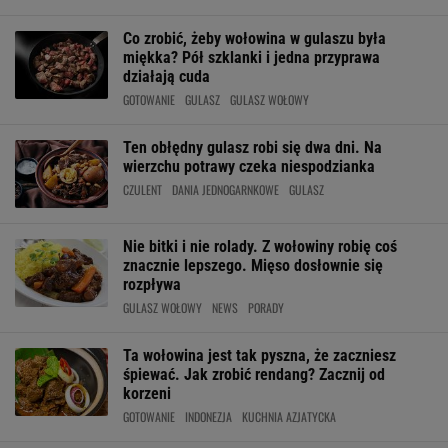
Co zrobić, żeby wołowina w gulaszu była
miękka? Pół szklanki i jedna przyprawa
działają cuda
GOTOWANIE
GULASZ
GULASZ WOŁOWY
Ten obłędny gulasz robi się dwa dni. Na
wierzchu potrawy czeka niespodzianka
CZULENT
DANIA JEDNOGARNKOWE
GULASZ
Nie bitki i nie rolady. Z wołowiny robię coś
znacznie lepszego. Mięso dosłownie się
rozpływa
GULASZ WOŁOWY
NEWS
PORADY
Ta wołowina jest tak pyszna, że zaczniesz
śpiewać. Jak zrobić rendang? Zacznij od
korzeni
GOTOWANIE
INDONEZJA
KUCHNIA AZJATYCKA