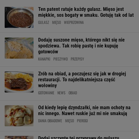
Ten patent ratuje każdy gulasz. Mięso jest
miękkie, sos bogaty w smaku. Gotuję tak od lat
GULASZ
MIĘSO
WIEPRZOWINA
Dodaję suszone mięso, którego nikt się nie
spodziewa. Tak robię pastę i nie kupuję
gotowców
KANAPKI
PIECZYWO
PRZEPISY
Zrób na obiad, a poczujesz się jak w drogiej
restauracji. To najdelikatniejsza część
wołowiny
GOTOWANIE
NEWS
OBIAD
Od kiedy lepię dzyndzałki, nie mam ochoty na
nic innego. Nawet ruskie już mi nie smakują
DANIA OBIADOWE
MIĘSO
PIEROGI
Dodaj szczyptę tej przyprawy do gulaszu.