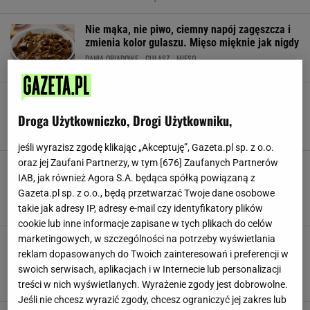
Nie mąka, nie piwo, ciemny napój zagęszcza i
zmienia kolor gulaszu. Mięso mięknie jak nigdy
DANIA OBIADOWE
GULASZ
MIĘSO
Gęsta, aromatyczna i rozgrzewająca. Podobną
jadłam w Grecji, ja zrobiłam lepszą
Droga Użytkowniczko, Drogi Użytkowniku,
DANIA OBIADOWE
MAKARON ORZO
NEWS
jeśli wyrazisz zgodę klikając „Akceptuję”, Gazeta.pl sp. z o.o.
oraz jej Zaufani Partnerzy, w tym [
676
] Zaufanych Partnerów
100 razy lepszy niż węgierski. Ten gulasz
IAB, jak również Agora S.A. będąca spółką powiązaną z
smakuje tak dobrze, że zjadam go nawet bez
chleba
Gazeta.pl sp. z o.o., będą przetwarzać Twoje dane osobowe
GULASZ
GULASZ WOŁOWY
KUCHNIA FRANCUSKA
takie jak adresy IP, adresy e-mail czy identyfikatory plików
cookie lub inne informacje zapisane w tych plikach do celów
marketingowych, w szczególności na potrzeby wyświetlania
Zamiast doglądać do garnka, wkładam
wszystko do naczynia. Pieczony gulasz
reklam dopasowanych do Twoich zainteresowań i preferencji w
wychodzi prima sort
swoich serwisach, aplikacjach i w Internecie lub personalizacji
GULASZ
GULASZ WOŁOWY
NEWS
treści w nich wyświetlanych. Wyrażenie zgody jest dobrowolne.
Jeśli nie chcesz wyrazić zgody, chcesz ograniczyć jej zakres lub