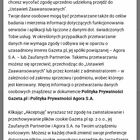
chcesz wycofać zgodę uprzednio udzieloną przejdź do
W sobotę duszę, w niedzielę zjadam do
ostatniego kawałka. Mięso jest miękkie jak
„Ustawień Zaawansowanych”.
masło
Twoje dane osobowe mogą być przetwarzane także do celów
DANIA OBIADOWE
MIĘSO
PRZEPISY
badania i mierzenia informacji dotyczących funkcjonowania
serwisów i aplikacji lub łączone z danymi dot. świadczonych
Tobie usług. W określonych przypadkach przetwarzanie
"Złoto z kości" dziadkowie jedli bez wahania.
Pełne kolagenu, ale wielu nie chce spróbować
danych nie wymaga zgody i odbywa się w oparciu o
MIĘSO
PRZEKĄSKI
PRZEPISY
uzasadniony interes Gazeta.pl, jej spółki powiązanej – Agora
S.A. – lub Zaufanych Partnerów. Takiemu przetwarzaniu
możesz się sprzeciwić, przechodząc do „Ustawień
Ten rosół jadamy tylko 6 stycznia. Jest na
Zaawansowanych” lub przez kontakt z administratorem – w
konkretnym mięsie i ma zaskakujący dodatek
zależności od zakresu sprzeciwu i podmiotu, wobec którego
NEWS
PRZEPIS NA ROSÓŁ
PRZEPISY
jest kierowany. Więcej informacji o przetwarzaniu danych
osobowych znajdziesz w dokumencie
Polityka Prywatności
Gazeta.pl
i
Polityka Prywatności Agora S.A.
Klikając „Akceptuję” wyrażasz też zgodę na zainstalowanie i
przechowywanie plików cookie Gazeta.pl sp. z o.o., jej
Zaufanych Partnerów i Agora S.A. na Twoim urządzeniu
końcowym. Możesz w każdej chwili zmienić swoje preferencje
dotyczące plików cookie, wywołując narzędzie do zarządzania