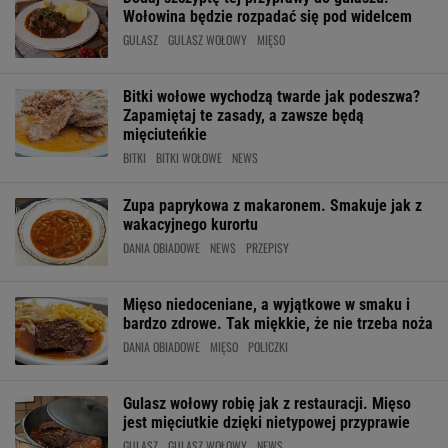
Wołowina będzie rozpadać się pod widelcem
GULASZ
GULASZ WOŁOWY
MIĘSO
Bitki wołowe wychodzą twarde jak podeszwa?
Zapamiętaj te zasady, a zawsze będą
mięciuteńkie
BITKI
BITKI WOŁOWE
NEWS
Zupa paprykowa z makaronem. Smakuje jak z
wakacyjnego kurortu
DANIA OBIADOWE
NEWS
PRZEPISY
Mięso niedoceniane, a wyjątkowe w smaku i
bardzo zdrowe. Tak miękkie, że nie trzeba noża
DANIA OBIADOWE
MIĘSO
POLICZKI
Gulasz wołowy robię jak z restauracji. Mięso
jest mięciutkie dzięki nietypowej przyprawie
GULASZ
GULASZ WOŁOWY
NEWS