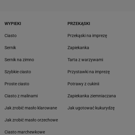
WYPIEKI
PRZEKĄSKI
Ciasto
Przekąski na imprezę
Sernik
Zapiekanka
Sernik na zimno
Tarta z warzywami
Szybkie ciasto
Przystawki na imprezę
Proste ciasto
Potrawy z cukinii
Ciasto z malinami
Zapiekanka ziemniaczana
Jak zrobić masło klarowane
Jak ugotować kukurydzę
Jak zrobić masło orzechowe
Ciasto marchewkowe