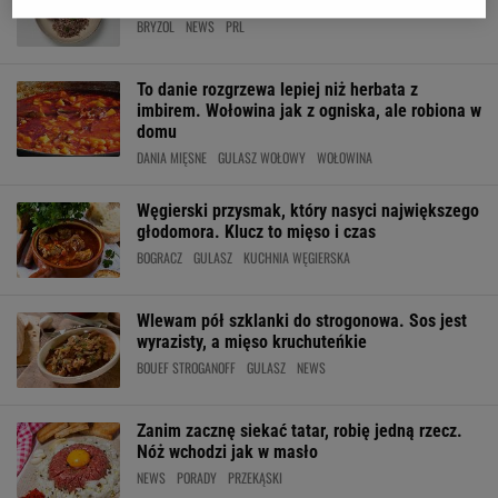
przedstawić. PRL-owski burger na talerzu
BRYZOL
NEWS
PRL
To danie rozgrzewa lepiej niż herbata z
imbirem. Wołowina jak z ogniska, ale robiona w
domu
DANIA MIĘSNE
GULASZ WOŁOWY
WOŁOWINA
Węgierski przysmak, który nasyci największego
głodomora. Klucz to mięso i czas
BOGRACZ
GULASZ
KUCHNIA WĘGIERSKA
Wlewam pół szklanki do strogonowa. Sos jest
wyrazisty, a mięso kruchuteńkie
BOUEF STROGANOFF
GULASZ
NEWS
Zanim zacznę siekać tatar, robię jedną rzecz.
Nóż wchodzi jak w masło
NEWS
PORADY
PRZEKĄSKI