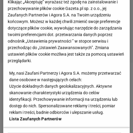
Klikając „Akceptuję” wyrażasz też zgodę na zainstalowanie i
przechowywanie plików cookie Gazeta.pl sp. z o.o., jej
Zaufanych Partnerów i Agora S.A. na Twoim urządzeniu
końcowym. Możesz w każdej chwili zmienić swoje preferencje
dotyczące plików cookie, wywołując narzędzie do zarządzania
twoimi preferencjami dot. przetwarzania danych poprzez
odnośnik „Ustawienia prywatności ” w stopce serwisu i
przechodząc do „Ustawień Zaawansowanych”. Zmiana
ustawień plików cookie możliwa jest także za pomocą ustawień
przeglądarki.
My, nasi Zaufani Partnerzy i Agora S.A. możemy przetwarzać
Zobacz wideo
Dużo lepsza niż sklepowa. Tak zrobisz
dane osobowe w następujących celach:
domową musztardę
Użycie dokładnych danych geolokalizacyjnych. Aktywne
skanowanie charakterystyki urządzenia do celów
identyfikacji. Przechowywanie informacji na urządzeniu lub
Czy nacinać kiełbasę na grilla? Wiele osób popełnia
dostęp do nich. Spersonalizowane reklamy i treści, pomiar
błąd
reklam i treści, badnie odbiorców i ulepszanie usług.
Lista Zaufanych Partnerów
Jak grillować kiełbasę? Teraz zrobi się