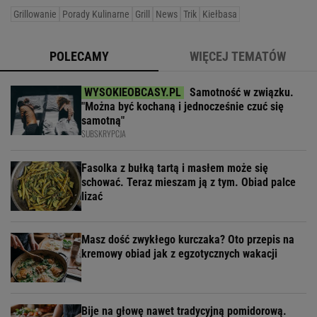
Grillowanie
Porady Kulinarne
Grill
News
Trik
Kiełbasa
POLECAMY
WIĘCEJ TEMATÓW
Samotność w związku.
"Można być kochaną i jednocześnie czuć się
samotną"
SUBSKRYPCJA
Fasolka z bułką tartą i masłem może się
schować. Teraz mieszam ją z tym. Obiad palce
lizać
Masz dość zwykłego kurczaka? Oto przepis na
kremowy obiad jak z egzotycznych wakacji
Bije na głowę nawet tradycyjną pomidorową.