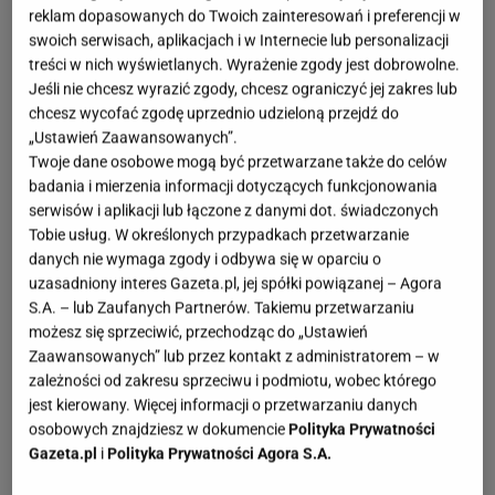
reklam dopasowanych do Twoich zainteresowań i preferencji w
swoich serwisach, aplikacjach i w Internecie lub personalizacji
treści w nich wyświetlanych. Wyrażenie zgody jest dobrowolne.
Jeśli nie chcesz wyrazić zgody, chcesz ograniczyć jej zakres lub
chcesz wycofać zgodę uprzednio udzieloną przejdź do
„Ustawień Zaawansowanych”.
Twoje dane osobowe mogą być przetwarzane także do celów
badania i mierzenia informacji dotyczących funkcjonowania
serwisów i aplikacji lub łączone z danymi dot. świadczonych
Tobie usług. W określonych przypadkach przetwarzanie
danych nie wymaga zgody i odbywa się w oparciu o
uzasadniony interes Gazeta.pl, jej spółki powiązanej – Agora
S.A. – lub Zaufanych Partnerów. Takiemu przetwarzaniu
możesz się sprzeciwić, przechodząc do „Ustawień
Zaawansowanych” lub przez kontakt z administratorem – w
zależności od zakresu sprzeciwu i podmiotu, wobec którego
jest kierowany. Więcej informacji o przetwarzaniu danych
osobowych znajdziesz w dokumencie
Polityka Prywatności
Gazeta.pl
i
Polityka Prywatności Agora S.A.