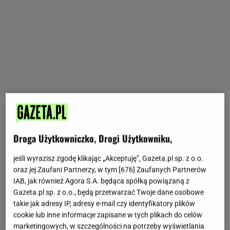
Wydaje się, że nie ma nic prostszego, niż wrzucić
kiełbasę na ruszt i poczekać, aż ładnie się zarumieni.
Droga Użytkowniczko, Drogi Użytkowniku,
Tymczasem od tego, jak ją przygotujemy, zależy
smak i soczystość grillowego klasyka.
Nacinanie
jeśli wyrazisz zgodę klikając „Akceptuję”, Gazeta.pl sp. z o.o.
oraz jej Zaufani Partnerzy, w tym [
676
] Zaufanych Partnerów
kiełbasy to temat, który dzieli grillujących
- jedni nie
IAB, jak również Agora S.A. będąca spółką powiązaną z
wyobrażają sobie bez niego dobrej kiełbaski, inni
Gazeta.pl sp. z o.o., będą przetwarzać Twoje dane osobowe
twierdzą, że to kulinarny grzech. Kto ma rację?
takie jak adresy IP, adresy e-mail czy identyfikatory plików
cookie lub inne informacje zapisane w tych plikach do celów
marketingowych, w szczególności na potrzeby wyświetlania