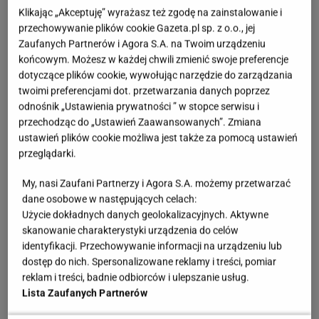
Klikając „Akceptuję” wyrażasz też zgodę na zainstalowanie i
Beach w Kalifornii. Praca przyniosła
owoce
, bo
przechowywanie plików cookie Gazeta.pl sp. z o.o., jej
chwilę po otwarciu restauracja zdobyła tytuł
Zaufanych Partnerów i Agora S.A. na Twoim urządzeniu
"Najlepszej pizzerii w USA" w latach 2013-2014.
końcowym. Możesz w każdej chwili zmienić swoje preferencje
dotyczące plików cookie, wywołując narzędzie do zarządzania
Również w 2014 roku kucharz otworzył własną
twoimi preferencjami dot. przetwarzania danych poprzez
pizzerię "PROVA The Art of Pizza". Wówczas zdobył
odnośnik „Ustawienia prywatności ” w stopce serwisu i
też tytuł za "Najlepszą pizzę neapolitańską na
przechodząc do „Ustawień Zaawansowanych”. Zmiana
ustawień plików cookie możliwa jest także za pomocą ustawień
świecie" w latach 2015-2016.
przeglądarki.
Przepis na najlepszą pizzę zrobisz dzięki radom
My, nasi Zaufani Partnerzy i Agora S.A. możemy przetwarzać
Włocha
dane osobowe w następujących celach:
Użycie dokładnych danych geolokalizacyjnych. Aktywne
skanowanie charakterystyki urządzenia do celów
Vito nie zamknął się jednak w kuchni. Postanowił
identyfikacji. Przechowywanie informacji na urządzeniu lub
założyć swój kanał na Youtubie, gdzie dzieli się
dostęp do nich. Spersonalizowane reklamy i treści, pomiar
radami, jak przygotować perfekcyjną pizzę w domu.
reklam i treści, badnie odbiorców i ulepszanie usług.
Lista Zaufanych Partnerów
I chociaż "genialnych" przepisów widziałam już