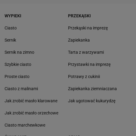
WYPIEKI
PRZEKĄSKI
Ciasto
Przekąski na imprezę
Sernik
Zapiekanka
Sernik na zimno
Tarta z warzywami
Szybkie ciasto
Przystawki na imprezę
Proste ciasto
Potrawy z cukinii
Ciasto z malinami
Zapiekanka ziemniaczana
Jak zrobić masło klarowane
Jak ugotować kukurydzę
Jak zrobić masło orzechowe
Ciasto marchewkowe