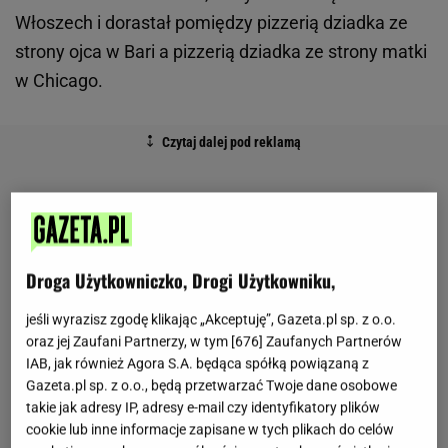
Włoszech i dorastał pomiędzy pizzerią dziadka ze
strony ojca w Bari a pizzerią dziadka ze strony matki
w Chicago.
Droga Użytkowniczko, Drogi Użytkowniku,
jeśli wyrazisz zgodę klikając „Akceptuję”, Gazeta.pl sp. z o.o.
oraz jej Zaufani Partnerzy, w tym [
676
] Zaufanych Partnerów
IAB, jak również Agora S.A. będąca spółką powiązaną z
Gazeta.pl sp. z o.o., będą przetwarzać Twoje dane osobowe
takie jak adresy IP, adresy e-mail czy identyfikatory plików
cookie lub inne informacje zapisane w tych plikach do celów