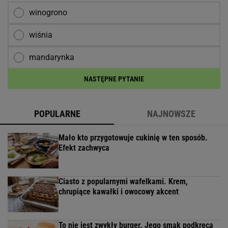
winogrono
wiśnia
mandarynka
NASTĘPNE PYTANIE
POPULARNE
NAJNOWSZE
Mało kto przygotowuje cukinię w ten sposób.
Efekt zachwyca
Ciasto z popularnymi wafelkami. Krem,
chrupiące kawałki i owocowy akcent
To nie jest zwykły burger. Jego smak podkręca