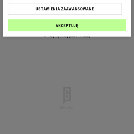
wiele, jego receptura przebija wszystko. To
najprawdopodobniej najlepsza pizza, jaką możecie
USTAWIENIA ZAAWANSOWANE
przygotować w domowych warunkach.
AKCEPTUJĘ