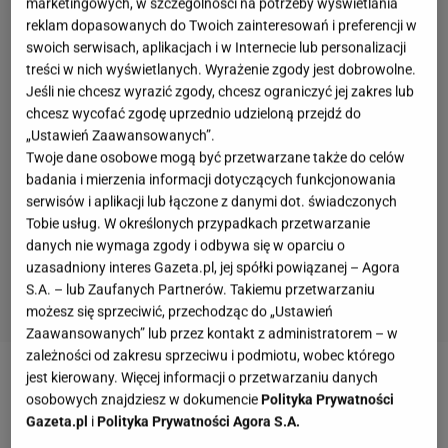
marketingowych, w szczególności na potrzeby wyświetlania
reklam dopasowanych do Twoich zainteresowań i preferencji w
swoich serwisach, aplikacjach i w Internecie lub personalizacji
treści w nich wyświetlanych. Wyrażenie zgody jest dobrowolne.
Jeśli nie chcesz wyrazić zgody, chcesz ograniczyć jej zakres lub
chcesz wycofać zgodę uprzednio udzieloną przejdź do
„Ustawień Zaawansowanych”.
Twoje dane osobowe mogą być przetwarzane także do celów
badania i mierzenia informacji dotyczących funkcjonowania
serwisów i aplikacji lub łączone z danymi dot. świadczonych
Tobie usług. W określonych przypadkach przetwarzanie
danych nie wymaga zgody i odbywa się w oparciu o
uzasadniony interes Gazeta.pl, jej spółki powiązanej – Agora
S.A. – lub Zaufanych Partnerów. Takiemu przetwarzaniu
możesz się sprzeciwić, przechodząc do „Ustawień
Zaawansowanych” lub przez kontakt z administratorem – w
zależności od zakresu sprzeciwu i podmiotu, wobec którego
jest kierowany. Więcej informacji o przetwarzaniu danych
Vito zaczął robić pizzę już jako siedmiolatek. Szybko
osobowych znajdziesz w dokumencie
Polityka Prywatności
przeprowadził się do Stanów Zjednoczonych i
Gazeta.pl
i
Polityka Prywatności Agora S.A.
pomagał w otwarciu Michael's Pizzeria w Long