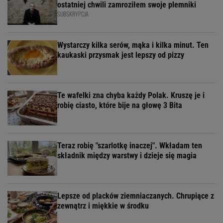
ostatniej chwili zamroziłem swoje plemniki
SUBSKRYPCJA
Wystarczy kilka serów, mąka i kilka minut. Ten
kaukaski przysmak jest lepszy od pizzy
Te wafelki zna chyba każdy Polak. Kruszę je i
robię ciasto, które bije na głowę 3 Bita
Teraz robię "szarlotkę inaczej". Wkładam ten
składnik między warstwy i dzieje się magia
Lepsze od placków ziemniaczanych. Chrupiące z
zewnątrz i miękkie w środku