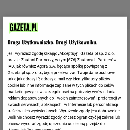
Droga Użytkowniczko, Drogi Użytkowniku,
Ewa Walas
jeśli wyrazisz zgodę klikając „Akceptuję”, Gazeta.pl sp. z o.o.
oraz jej Zaufani Partnerzy, w tym [
676
] Zaufanych Partnerów
Napisz do mnie: ewa.walas@agora.pl
IAB, jak również Agora S.A. będąca spółką powiązaną z
Gazeta.pl sp. z o.o., będą przetwarzać Twoje dane osobowe
Dziennikarka, redaktorka naczelna serwisów
takie jak adresy IP, adresy e-mail czy identyfikatory plików
lifestylowych w Gazeta.pl. Zajmuje się głównie
cookie lub inne informacje zapisane w tych plikach do celów
marketingowych, w szczególności na potrzeby wyświetlania
tematami społecznymi - trudną sytuacją rodziców
reklam dopasowanych do Twoich zainteresowań i preferencji w
dzieci niepełnosprawnych, ofiarami przemocy,
swoich serwisach, aplikacjach i w Internecie lub personalizacji
kryzysem w oświacie czy konsekwencjami
treści w nich wyświetlanych. Wyrażenie zgody jest dobrowolne.
Jeśli nie chcesz wyrazić zgody, chcesz ograniczyć jej zakres lub
zaostrzenia przepisów aborcyjnych. W Lifestylu
chcesz wycofać zgodę uprzednio udzieloną przejdź do
Gazeta.pl współorganizuje duże akcje redakcyjne