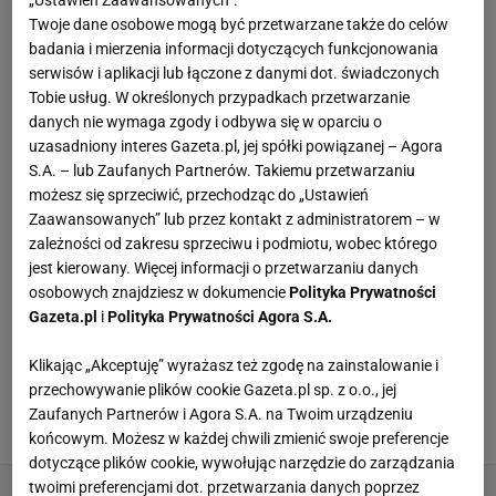
„Ustawień Zaawansowanych”.
m.in. Różowy Październik czy Międzynarodowy
Twoje dane osobowe mogą być przetwarzane także do celów
badania i mierzenia informacji dotyczących funkcjonowania
Dzień Eliminacji Przemocy wobec Kobiet. Z mediami
serwisów i aplikacji lub łączone z danymi dot. świadczonych
związana od niemal dekady - wcześniej pracowała
Tobie usług. W określonych przypadkach przetwarzanie
m.in. w Wirtualnej Polsce i Dzienniku Bałtyckim.
danych nie wymaga zgody i odbywa się w oparciu o
Uczestniczka licznych warsztatów reportażu, wśród
uzasadniony interes Gazeta.pl, jej spółki powiązanej – Agora
S.A. – lub Zaufanych Partnerów. Takiemu przetwarzaniu
nich: Metafory Faktu w Europejskim Centrum
możesz się sprzeciwić, przechodząc do „Ustawień
Solidarności czy programu stażowego Fundacji
Zaawansowanych” lub przez kontakt z administratorem – w
Współpracy Polsko-Niemieckiej. Nałogowo czyta
zależności od zakresu sprzeciwu i podmiotu, wobec którego
jest kierowany. Więcej informacji o przetwarzaniu danych
reportaże.Napisz do mnie: ewa.walas@agora.pl
osobowych znajdziesz w dokumencie
Polityka Prywatności
Gazeta.pl
i
Polityka Prywatności Agora S.A.
WSZYSTKIE ARTYKUŁY
Klikając „Akceptuję” wyrażasz też zgodę na zainstalowanie i
Zdradzam trik na ogórki po kaszubsku. Do
przechowywanie plików cookie Gazeta.pl sp. z o.o., jej
zalewy dodaję łyżkę przyprawy. Efekt? Bajka!
Zaufanych Partnerów i Agora S.A. na Twoim urządzeniu
11 SIERPNIA 2025, 11:23
końcowym. Możesz w każdej chwili zmienić swoje preferencje
dotyczące plików cookie, wywołując narzędzie do zarządzania
twoimi preferencjami dot. przetwarzania danych poprzez