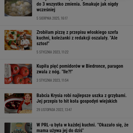
do 3 wszystko zmienia. Smakuje jak nigdy
wcześniej
5 SIERPNIA 2025, 16:17
Zrobiłam pizzę z przepisu włoskiego szefa
kuchni, koleżanki z redakcji oszalały. "Ale
sztos!"
5 STYCZNIA 2023, 11:22
Kupiła pięć pomidorów w Biedronce, paragon
zwala z nóg. "Ile?!"
3 STYCZNIA 2023, 11:54
Babcia Krysia robi najlepsze uszka z grzybami.
Jej przepis to hit koła gospodyń wiejskich
29 LISTOPADA 2022, 13:47
W PRL-u była w każdej kuchni. "Okazało się, że
mama używa jej do dziś"