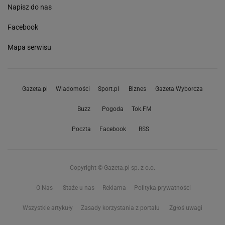
Napisz do nas
Facebook
Mapa serwisu
Gazeta.pl
Wiadomości
Sport.pl
Biznes
Gazeta Wyborcza
Buzz
Pogoda
Tok.FM
Poczta
Facebook
RSS
Copyright © Gazeta.pl sp. z o.o.
O Nas
Staże u nas
Reklama
Polityka prywatności
Wszystkie artykuły
Zasady korzystania z portalu
Zgłoś uwagi