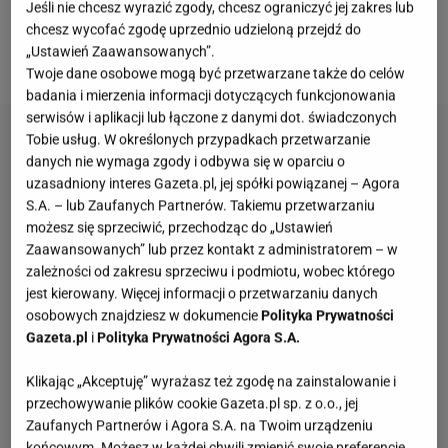
wiele różnych sposobów. Ostatnio jednak
Jeśli nie chcesz wyrazić zgody, chcesz ograniczyć jej zakres lub
zaszalałam i zamiast
makaronu
spaghetti
użyłam
chcesz wycofać zgodę uprzednio udzieloną przejdź do
„Ustawień Zaawansowanych”.
tego, który przypomina wyglądem ryż.
Twoje dane osobowe mogą być przetwarzane także do celów
badania i mierzenia informacji dotyczących funkcjonowania
serwisów i aplikacji lub łączone z danymi dot. świadczonych
Tobie usług. W określonych przypadkach przetwarzanie
danych nie wymaga zgody i odbywa się w oparciu o
uzasadniony interes Gazeta.pl, jej spółki powiązanej – Agora
S.A. – lub Zaufanych Partnerów. Takiemu przetwarzaniu
możesz się sprzeciwić, przechodząc do „Ustawień
Zaawansowanych” lub przez kontakt z administratorem – w
zależności od zakresu sprzeciwu i podmiotu, wobec którego
jest kierowany. Więcej informacji o przetwarzaniu danych
osobowych znajdziesz w dokumencie
Polityka Prywatności
Gazeta.pl
i
Polityka Prywatności Agora S.A.
Klikając „Akceptuję” wyrażasz też zgodę na zainstalowanie i
przechowywanie plików cookie Gazeta.pl sp. z o.o., jej
Zaufanych Partnerów i Agora S.A. na Twoim urządzeniu
końcowym. Możesz w każdej chwili zmienić swoje preferencje