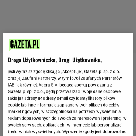
Droga Użytkowniczko, Drogi Użytkowniku,
Pizza, makarony i pyszne desery to znak
jeśli wyrazisz zgodę klikając „Akceptuję”, Gazeta.pl sp. z o.o.
rozpoznawczy kuchni włoskiej. Jest ona popularna
oraz jej Zaufani Partnerzy, w tym [
676
] Zaufanych Partnerów
na całym świecie i mało kto potrafi się jej oprzeć.
IAB, jak również Agora S.A. będąca spółką powiązaną z
Gazeta.pl sp. z o.o., będą przetwarzać Twoje dane osobowe
Niestety nie zawsze mamy możliwości i okazję, by
takie jak adresy IP, adresy e-mail czy identyfikatory plików
zasmakować jej w oryginalnych okolicznościach.
cookie lub inne informacje zapisane w tych plikach do celów
Dlatego więc tak chętnie przyrządzamy ją w domu.
marketingowych, w szczególności na potrzeby wyświetlania
W moim domu najpopularniejszymi daniami
reklam dopasowanych do Twoich zainteresowań i preferencji w
swoich serwisach, aplikacjach i w Internecie lub personalizacji
ostatnich dni okazują się makarony i robię je na
treści w nich wyświetlanych. Wyrażenie zgody jest dobrowolne.