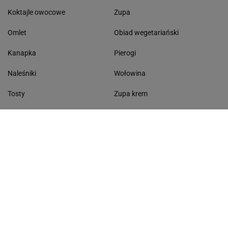
Koktajle owocowe
Zupa
Omlet
Obiad wegetariański
Kanapka
Pierogi
Naleśniki
Wołowina
Tosty
Zupa krem
Racuchy
Filet z kurczaka
Miód lipowy
Sałatka szwajcarska
Masło czosnkowe
Dania w 20 minut
KONTAKT
Serwis Haps.pl
ul. Czerska 8/10 00-732 Warszawa