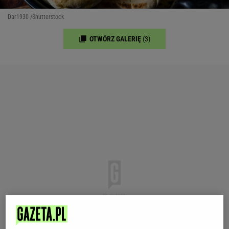
Dar1930 /Shutterstock
OTWÓRZ GALERIĘ
(3)