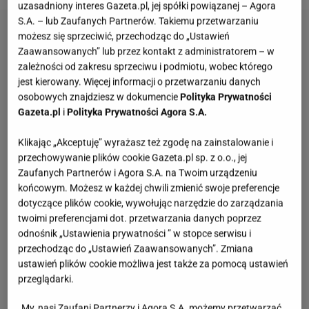
uzasadniony interes Gazeta.pl, jej spółki powiązanej – Agora
S.A. – lub Zaufanych Partnerów. Takiemu przetwarzaniu
możesz się sprzeciwić, przechodząc do „Ustawień
Zaawansowanych” lub przez kontakt z administratorem – w
zależności od zakresu sprzeciwu i podmiotu, wobec którego
jest kierowany. Więcej informacji o przetwarzaniu danych
osobowych znajdziesz w dokumencie
Polityka Prywatności
Gazeta.pl
i
Polityka Prywatności Agora S.A.
Klikając „Akceptuję” wyrażasz też zgodę na zainstalowanie i
przechowywanie plików cookie Gazeta.pl sp. z o.o., jej
Zaufanych Partnerów i Agora S.A. na Twoim urządzeniu
końcowym. Możesz w każdej chwili zmienić swoje preferencje
dotyczące plików cookie, wywołując narzędzie do zarządzania
twoimi preferencjami dot. przetwarzania danych poprzez
odnośnik „Ustawienia prywatności ” w stopce serwisu i
przechodząc do „Ustawień Zaawansowanych”. Zmiana
ustawień plików cookie możliwa jest także za pomocą ustawień
przeglądarki.
My, nasi Zaufani Partnerzy i Agora S.A. możemy przetwarzać