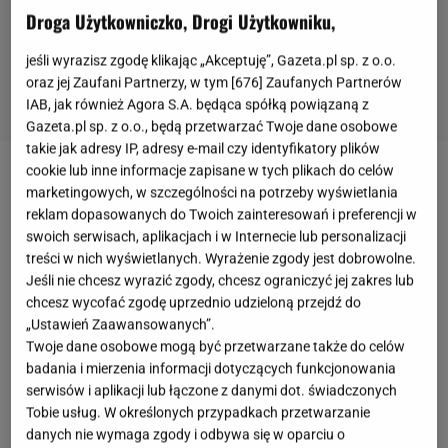
Droga Użytkowniczko, Drogi Użytkowniku,
jeśli wyrazisz zgodę klikając „Akceptuję”, Gazeta.pl sp. z o.o.
oraz jej Zaufani Partnerzy, w tym [
676
] Zaufanych Partnerów
IAB, jak również Agora S.A. będąca spółką powiązaną z
Gazeta.pl sp. z o.o., będą przetwarzać Twoje dane osobowe
takie jak adresy IP, adresy e-mail czy identyfikatory plików
cookie lub inne informacje zapisane w tych plikach do celów
Proziaki to kulinarna klasyka, która przetrwała
marketingowych, w szczególności na potrzeby wyświetlania
pokolenia. Wypiekane niegdyś na blasze w
piecu
,
reklam dopasowanych do Twoich zainteresowań i preferencji w
swoich serwisach, aplikacjach i w Internecie lub personalizacji
dziś z powodzeniem można przygotować na suchej
treści w nich wyświetlanych. Wyrażenie zgody jest dobrowolne.
patelni.
Sekretem ich puszystości jest soda, która
Jeśli nie chcesz wyrazić zgody, chcesz ograniczyć jej zakres lub
zastępuje drożdże i pozwala na błyskawiczne
chcesz wycofać zgodę uprzednio udzieloną przejdź do
„Ustawień Zaawansowanych”.
gotowanie.
Oto sprawdzony
przepis
oraz
Twoje dane osobowe mogą być przetwarzane także do celów
wskazówki, jak je podać – na słodko lub
słono
. To
badania i mierzenia informacji dotyczących funkcjonowania
idealna opcja dla zabieganych lub tych, którzy
serwisów i aplikacji lub łączone z danymi dot. świadczonych
Tobie usług. W określonych przypadkach przetwarzanie
szukają alternatywy dla
pieczywa
.
danych nie wymaga zgody i odbywa się w oparciu o