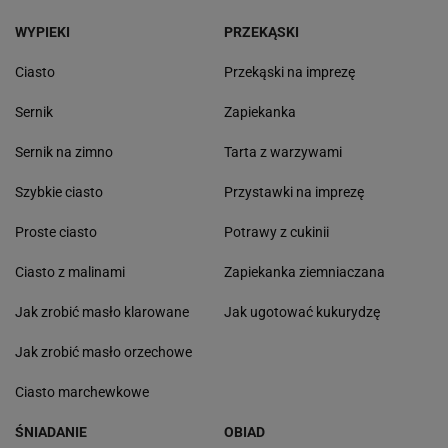
WYPIEKI
PRZEKĄSKI
Ciasto
Przekąski na imprezę
Sernik
Zapiekanka
Sernik na zimno
Tarta z warzywami
Szybkie ciasto
Przystawki na imprezę
Proste ciasto
Potrawy z cukinii
Ciasto z malinami
Zapiekanka ziemniaczana
Jak zrobić masło klarowane
Jak ugotować kukurydzę
Jak zrobić masło orzechowe
Ciasto marchewkowe
ŚNIADANIE
OBIAD