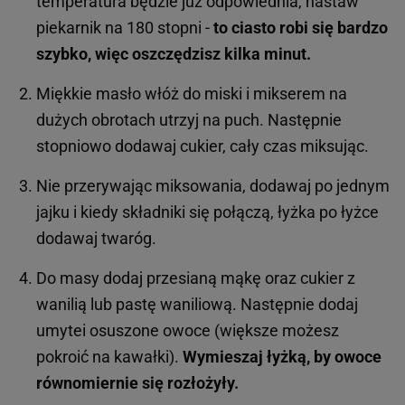
temperatura będzie już odpowiednia, nastaw
piekarnik na 180 stopni -
to ciasto robi się bardzo
szybko, więc oszczędzisz kilka minut.
Miękkie masło włóż do miski i mikserem na
dużych obrotach utrzyj na puch. Następnie
stopniowo dodawaj cukier, cały czas miksując.
Nie przerywając miksowania, dodawaj po jednym
jajku i kiedy składniki się połączą, łyżka po łyżce
dodawaj twaróg.
Do masy dodaj przesianą mąkę oraz cukier z
wanilią lub pastę waniliową. Następnie dodaj
umytei osuszone owoce (większe możesz
pokroić na kawałki).
Wymieszaj łyżką, by owoce
równomiernie się rozłożyły.