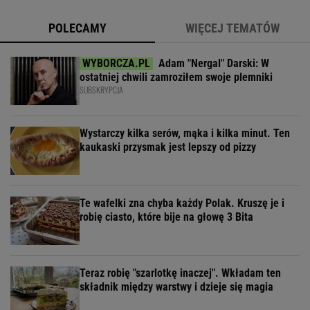
POLECAMY
WIĘCEJ TEMATÓW
Adam "Nergal" Darski: W
ostatniej chwili zamroziłem swoje plemniki
SUBSKRYPCJA
Wystarczy kilka serów, mąka i kilka minut. Ten
kaukaski przysmak jest lepszy od pizzy
Te wafelki zna chyba każdy Polak. Kruszę je i
robię ciasto, które bije na głowę 3 Bita
Teraz robię "szarlotkę inaczej". Wkładam ten
składnik między warstwy i dzieje się magia