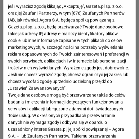
jeśli wyrazisz zgodę klikając „Akceptuję”, Gazeta.pl sp. z o.o.
oraz jej Zaufani Partnerzy, w tym [
676
] Zaufanych Partnerów
IAB, jak również Agora S.A. będąca spółką powiązaną z
Gazeta.pl sp. z o.o., będą przetwarzać Twoje dane osobowe
takie jak adresy IP, adresy e-mail czy identyfikatory plików
cookie lub inne informacje zapisane w tych plikach do celów
marketingowych, w szczególności na potrzeby wyświetlania
reklam dopasowanych do Twoich zainteresowań i preferencji w
swoich serwisach, aplikacjach i w Internecie lub personalizacji
treści w nich wyświetlanych. Wyrażenie zgody jest dobrowolne.
Nie ma nic cudowniejszego niż dom pachnący
Jeśli nie chcesz wyrazić zgody, chcesz ograniczyć jej zakres lub
pysznym, domowym, świeżo upieczonym ciastem.
chcesz wycofać zgodę uprzednio udzieloną przejdź do
„Ustawień Zaawansowanych”.
Lubisz domowe ciasta, ale w kółko robisz te same
Twoje dane osobowe mogą być przetwarzane także do celów
przepisy? A może dopiero stawiasz pierwsze
badania i mierzenia informacji dotyczących funkcjonowania
cukiernicze kroki i nie chcesz się zrazić trudnym
serwisów i aplikacji lub łączone z danymi dot. świadczonych
Tobie usług. W określonych przypadkach przetwarzanie
przepisem? Mamy coś specjalnie dla ciebie. Babka
danych nie wymaga zgody i odbywa się w oparciu o
sernikowa jest
łatwa i tak pyszna, że znika, zanim
uzasadniony interes Gazeta.pl, jej spółki powiązanej – Agora
na dobre zdąży ostygnąć
. Co jeszcze w niej takiego
S.A. – lub Zaufanych Partnerów. Takiemu przetwarzaniu