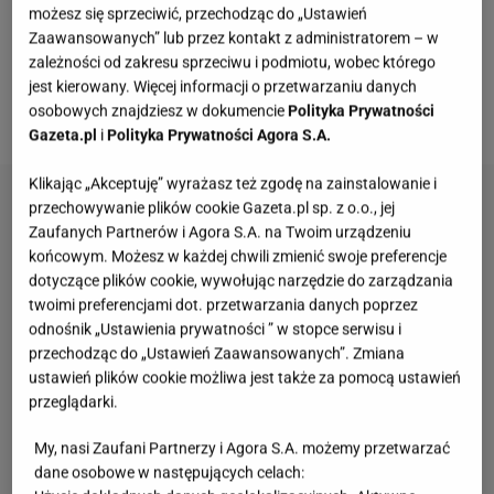
możesz się sprzeciwić, przechodząc do „Ustawień
wyjątkowego? Możesz dodać do niej, co tylko
Zaawansowanych” lub przez kontakt z administratorem – w
chcesz. Polecam korzystać z sezonu na maliny,
zależności od zakresu sprzeciwu i podmiotu, wobec którego
poziomki, jagody i agrest. Będą strzałem w
jest kierowany. Więcej informacji o przetwarzaniu danych
osobowych znajdziesz w dokumencie
Polityka Prywatności
dziesiątkę.
Gazeta.pl
i
Polityka Prywatności Agora S.A.
Klikając „Akceptuję” wyrażasz też zgodę na zainstalowanie i
przechowywanie plików cookie Gazeta.pl sp. z o.o., jej
Zaufanych Partnerów i Agora S.A. na Twoim urządzeniu
końcowym. Możesz w każdej chwili zmienić swoje preferencje
dotyczące plików cookie, wywołując narzędzie do zarządzania
twoimi preferencjami dot. przetwarzania danych poprzez
odnośnik „Ustawienia prywatności ” w stopce serwisu i
przechodząc do „Ustawień Zaawansowanych”. Zmiana
ustawień plików cookie możliwa jest także za pomocą ustawień
przeglądarki.
My, nasi Zaufani Partnerzy i Agora S.A. możemy przetwarzać
dane osobowe w następujących celach: