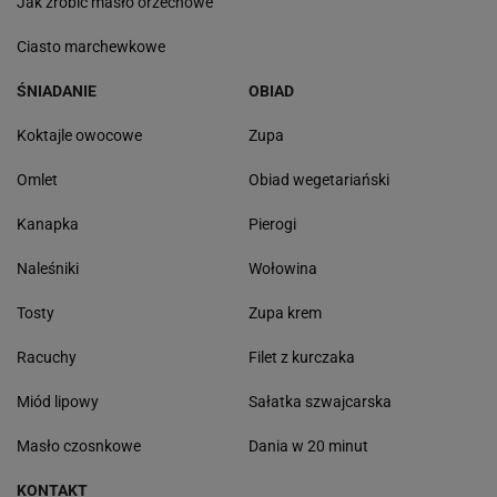
Jak zrobić masło orzechowe
Ciasto marchewkowe
ŚNIADANIE
OBIAD
Koktajle owocowe
Zupa
Omlet
Obiad wegetariański
Kanapka
Pierogi
Naleśniki
Wołowina
Tosty
Zupa krem
Racuchy
Filet z kurczaka
Miód lipowy
Sałatka szwajcarska
Masło czosnkowe
Dania w 20 minut
KONTAKT