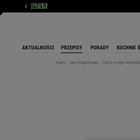
WIADOMOŚCI
NEXT
SPORT
PLOTEK
D
AKTUALNOŚCI
PRZEPISY
PORADY
KUCHNIE 
Haps
Jak przygotować
Cacio e pepe wychodzi 