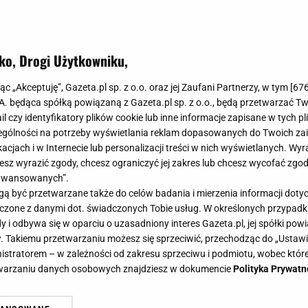
ko, Drogi Użytkowniku,
jąc „Akceptuję”, Gazeta.pl sp. z o.o. oraz jej Zaufani Partnerzy, w tym [
67
.A. będąca spółką powiązaną z Gazeta.pl sp. z o.o., będą przetwarzać T
ail czy identyfikatory plików cookie lub inne informacje zapisane w tych p
gólności na potrzeby wyświetlania reklam dopasowanych do Twoich zain
acjach i w Internecie lub personalizacji treści w nich wyświetlanych. Wyr
cesz wyrazić zgody, chcesz ograniczyć jej zakres lub chcesz wycofać zgo
aawansowanych”.
 być przetwarzane także do celów badania i mierzenia informacji dot
 łączone z danymi dot. świadczonych Tobie usług. W określonych przypad
i odbywa się w oparciu o uzasadniony interes Gazeta.pl, jej spółki powi
. Takiemu przetwarzaniu możesz się sprzeciwić, przechodząc do „Ust
nistratorem – w zależności od zakresu sprzeciwu i podmiotu, wobec które
etwarzaniu danych osobowych znajdziesz w dokumencie
Polityka Prywatn
 15 minut. Sekretny sposób na sos