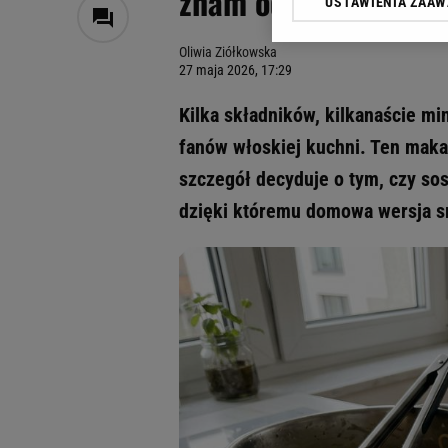
znam od szefa z gwi
USTAWIENIA ZAA
Klikając „Akceptuję” wyra
Zaufanych Partnerów i A
Oliwia Ziółkowska
dotyczące plików cookie,
27 maja 2026, 17:29
odnośnik „Ustawienia pr
plików cookie możliwa je
Kilka składników, kilkanaście mi
My, nasi Zaufani Partne
fanów włoskiej kuchni. Ten maka
Użycie dokładnych danych
szczegół decyduje o tym, czy sos
Przechowywanie informacji
badnie odbiorców i uleps
dzięki któremu domowa wersja sma