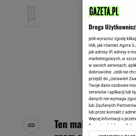
Droga Użytkownicz
jeśli wyrazisz zgodę klika
IAB, jak również Agora S
jak adresy IP, adresy e-m
marketingowych, w szcze
w swoich serwisach, aplik
dobrowolne. Jeśli nie ch
przejdź do „Ustawień Z
Twoje dane osobowe mogą
serwisów i aplikacji lub
danych nie wymaga zgody 
lub Zaufanych Partnerów
lub przez kontakt z admi
Więcej informacji o prz
Ten makaron robię w
Prywatności Agora S.A.