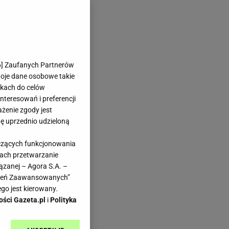
6
] Zaufanych Partnerów
woje dane osobowe takie
likach do celów
teresowań i preferencji
ażenie zgody jest
dę uprzednio udzieloną
yczących funkcjonowania
kach przetwarzanie
ązanej – Agora S.A. –
awień Zaawansowanych”
go jest kierowany.
ości Gazeta.pl
i
Polityka