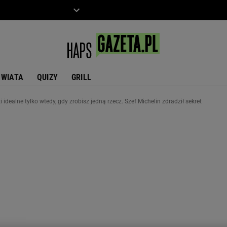
ZIECKO
MOTO
ŚWIATA
QUIZY
GRILL
idealne tylko wtedy, gdy zrobisz jedną rzecz. Szef Michelin zdradził sekret