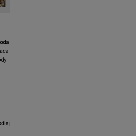
woda
raca
ody
dlej