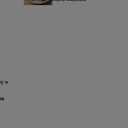
ię w
na