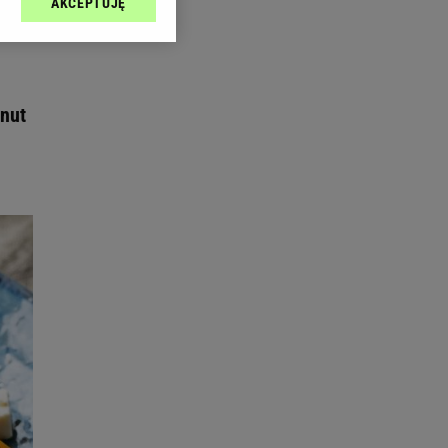
AKCEPTUJĘ
l sp. z o.o., jej
ić swoje preferencje
arzania danych poprzez
ych”. Zmiana ustawień
inut
ach:
 celów identyfikacji.
omiar reklam i treści,