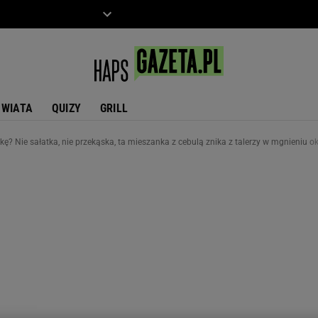
ZIECKO
MOTO
ŚWIATA
QUIZY
GRILL
kę? Nie sałatka, nie przekąska, ta mieszanka z cebulą znika z talerzy w mgnieniu o