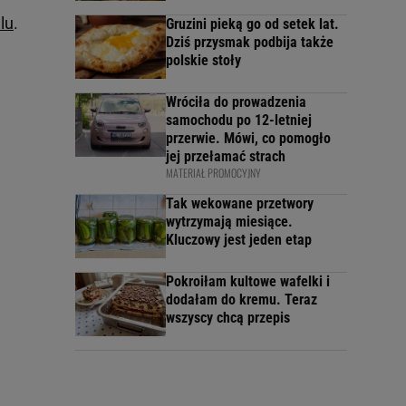
llu
.
Gruzini pieką go od setek lat.
Dziś przysmak podbija także
polskie stoły
Wróciła do prowadzenia
samochodu po 12-letniej
przerwie. Mówi, co pomogło
jej przełamać strach
MATERIAŁ PROMOCYJNY
Tak wekowane przetwory
wytrzymają miesiące.
Kluczowy jest jeden etap
Pokroiłam kultowe wafelki i
dodałam do kremu. Teraz
wszyscy chcą przepis