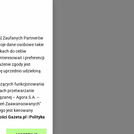
6
] Zaufanych Partnerów
woje dane osobowe takie
likach do celów
teresowań i preferencji
ażenie zgody jest
dę uprzednio udzieloną
yczących funkcjonowania
kach przetwarzanie
ązanej – Agora S.A. –
awień Zaawansowanych”
go jest kierowany.
ości Gazeta.pl
i
Polityka