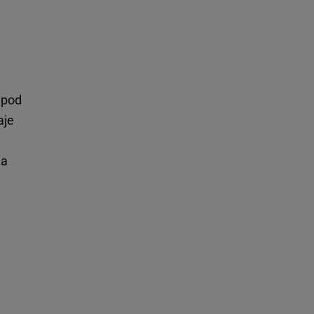
 pod
aje
la