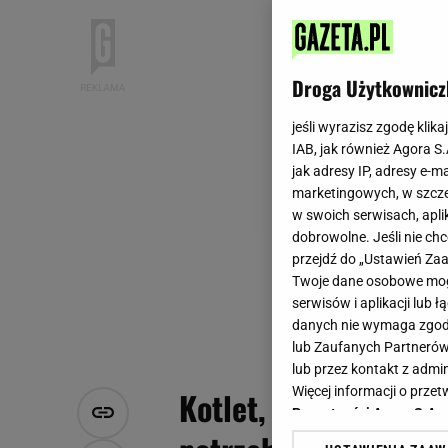
Droga Użytkownicz
jeśli wyrazisz zgodę klika
IAB, jak również Agora S
jak adresy IP, adresy e-m
marketingowych, w szcze
w swoich serwisach, aplik
dobrowolne. Jeśli nie ch
przejdź do „Ustawień Z
Twoje dane osobowe mogą
serwisów i aplikacji lub
danych nie wymaga zgody 
lub Zaufanych Partnerów
lub przez kontakt z admi
Więcej informacji o prz
Kotlet, ziemniaki i t
Prywatności Agora S.A.