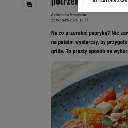
potrzebuje pomidorów
USTAWIENIA ZAA
Klikając „Akceptuję” wyra
Zaufanych Partnerów i A
Aleksandra Romaszko
dotyczące plików cookie,
22 czerwca 2026, 19:23
odnośnik „Ustawienia pr
plików cookie możliwa je
Na co przerobić paprykę? Nie zaws
My, nasi Zaufani Partne
na patelni wystarczy, by przygot
Użycie dokładnych danych
grilla. To prosty sposób na wyk
Przechowywanie informacji
badnie odbiorców i uleps