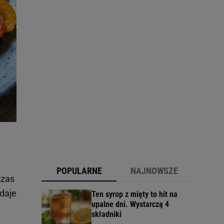
POPULARNE
NAJNOWSZE
czas
daje
Ten syrop z mięty to hit na
upalne dni. Wystarczą 4
składniki