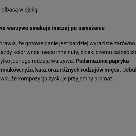
kiełbasą wiejską
owe warzywo smakuje inaczej po usmażeniu
prawia, że gotowe danie jest bardziej wyraziste zarówno
żdy kolor wnosi nieco inne nuty, dzięki czemu całość st
tylko jednego rodzaju warzywa.
Podsmażona papryka
mniaków, ryżu, kasz oraz różnych rodzajów mięsa.
Cebu
rawia, że kompozycja zyskuje przyjemny aromat.