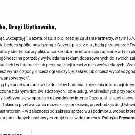
ko, Drogi Użytkowniku,
jąc „Akceptuję”, Gazeta.pl sp. z o.o. oraz jej Zaufani Partnerzy, w tym [
67
.A. będąca spółką powiązaną z Gazeta.pl sp. z o.o., będą przetwarzać T
ail czy identyfikatory plików cookie lub inne informacje zapisane w tych p
gólności na potrzeby wyświetlania reklam dopasowanych do Twoich zain
acjach i w Internecie lub personalizacji treści w nich wyświetlanych. Wyr
cesz wyrazić zgody, chcesz ograniczyć jej zakres lub chcesz wycofać zgo
aawansowanych”.
 być przetwarzane także do celów badania i mierzenia informacji dot
 łączone z danymi dot. świadczonych Tobie usług. W określonych przypad
i odbywa się w oparciu o uzasadniony interes Gazeta.pl, jej spółki powi
. Takiemu przetwarzaniu możesz się sprzeciwić, przechodząc do „Ust
nistratorem – w zależności od zakresu sprzeciwu i podmiotu, wobec które
etwarzaniu danych osobowych znajdziesz w dokumencie
Polityka Prywatn
a ciepła mieszanka. Taki obiad nie