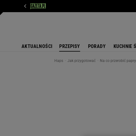
WIADOMOŚCI
NEXT
SPORT
PLOTEK
D
AKTUALNOŚCI
PRZEPISY
PORADY
KUCHNIE 
Haps
Jak przygotować
Na co przerobić papry