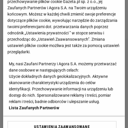
wykorzystać metodę laserowej wibrometrii
przechowywanie plików cookie Gazeta.pl sp. z o.o., jej
Zaufanych Partnerów i Agora S.A. na Twoim urządzeniu
dopplerowskiej (LDV), która pozwoli na bezdotykowe
końcowym. Możesz w każdej chwili zmienić swoje preferencje
sprawdzanie awokado. Wynikami swoich badań
dotyczące plików cookie, wywołując narzędzie do zarządzania
podzielili się na
stronie uniwersytetu
.
twoimi preferencjami dot. przetwarzania danych poprzez
odnośnik „Ustawienia prywatności ” w stopce serwisu i
przechodząc do „Ustawień Zaawansowanych”. Zmiana
ustawień plików cookie możliwa jest także za pomocą ustawień
przeglądarki.
My, nasi Zaufani Partnerzy i Agora S.A. możemy przetwarzać
dane osobowe w następujących celach:
Użycie dokładnych danych geolokalizacyjnych. Aktywne
skanowanie charakterystyki urządzenia do celów
identyfikacji. Przechowywanie informacji na urządzeniu lub
dostęp do nich. Spersonalizowane reklamy i treści, pomiar
reklam i treści, badnie odbiorców i ulepszanie usług.
Lista Zaufanych Partnerów
USTAWIENIA ZAAWANSOWANE