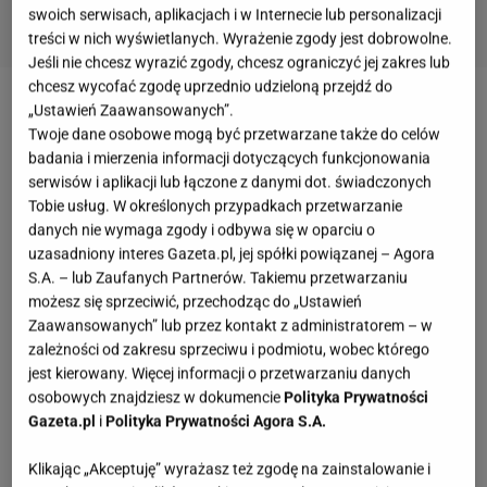
swoich serwisach, aplikacjach i w Internecie lub personalizacji
treści w nich wyświetlanych. Wyrażenie zgody jest dobrowolne.
Jeśli nie chcesz wyrazić zgody, chcesz ograniczyć jej zakres lub
chcesz wycofać zgodę uprzednio udzieloną przejdź do
„Ustawień Zaawansowanych”.
Ponad jedna trzecia awokado marnuje się, zanim
Twoje dane osobowe mogą być przetwarzane także do celów
trafi do sklepów
badania i mierzenia informacji dotyczących funkcjonowania
serwisów i aplikacji lub łączone z danymi dot. świadczonych
Świeżość
owoców
awokado
przeznaczonych do
Tobie usług. W określonych przypadkach przetwarzanie
danych nie wymaga zgody i odbywa się w oparciu o
sprzedaży badana jest ręcznie lub z użyciem
uzasadniony interes Gazeta.pl, jej spółki powiązanej – Agora
urządzenia pneumatycznego. Oceniana jest skórka
S.A. – lub Zaufanych Partnerów. Takiemu przetwarzaniu
awokado (nie powinna mieć plam) oraz jego
możesz się sprzeciwić, przechodząc do „Ustawień
Zaawansowanych” lub przez kontakt z administratorem – w
twardość poprzez naciśnięcie. W ten sposób aż 30
zależności od zakresu sprzeciwu i podmiotu, wobec którego
proc. owoców ulega zniszczeniu i nie trafia na
jest kierowany. Więcej informacji o przetwarzaniu danych
sklepowe półki. Dodatkowo na etapie sprzedaży
osobowych znajdziesz w dokumencie
Polityka Prywatności
Gazeta.pl
i
Polityka Prywatności Agora S.A.
niszczy się kolejne 5 proc. owoców. Naukowcy z
Cranfield University w Wielkiej Brytanii postanowili
Klikając „Akceptuję” wyrażasz też zgodę na zainstalowanie i