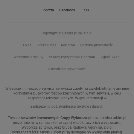
Poczta
Facebook
RSS
Copyright © Gazeta.pl sp. z o.o.
O Nas
Staże u nas
Reklama
Polityka prywatności
Wszystkie artykuły
Zasady korzystania z portalu
Zgłoś uwagi
Ustawienia prywatności
Właściciel niniejszego serwisu nie wyraża zgody na zwielokrotnianie ani inne
korzystanie z utworów rozpowszechnionych w tym serwisie, w celu
eksploracji tekstów i danych. Więcej informacji w
zastrzeżeniu dot. eksploracji tekstów i danych
Treści z
serwisów internetowych Grupy Wyborcza.pl
oraz serwisu tokfm.pl
prezentujemy w ramach komercyjnej współpracy z ich wydawcami:
Wyborcza sp. z o.o. oraz Grupą Radiową Agory sp. z o.o.
Wybrane treści z serwisu Sport.pl są dostępne po wykupieniu płatnej