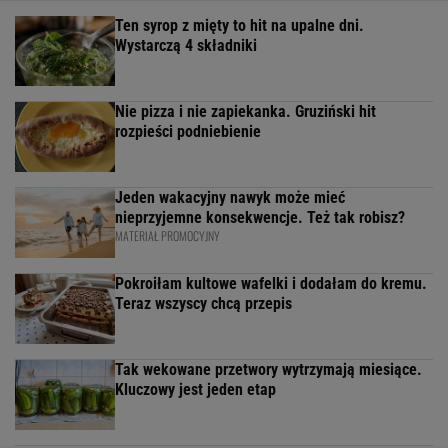
Ten syrop z mięty to hit na upalne dni.
Wystarczą 4 składniki
Nie pizza i nie zapiekanka. Gruziński hit
rozpieści podniebienie
Jeden wakacyjny nawyk może mieć
nieprzyjemne konsekwencje. Też tak robisz?
MATERIAŁ PROMOCYJNY
Pokroiłam kultowe wafelki i dodałam do kremu.
Teraz wszyscy chcą przepis
Tak wekowane przetwory wytrzymają miesiące.
Kluczowy jest jeden etap