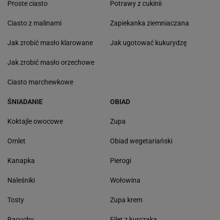
Proste ciasto
Potrawy z cukinii
Ciasto z malinami
Zapiekanka ziemniaczana
Jak zrobić masło klarowane
Jak ugotować kukurydzę
Jak zrobić masło orzechowe
Ciasto marchewkowe
ŚNIADANIE
OBIAD
Koktajle owocowe
Zupa
Omlet
Obiad wegetariański
Kanapka
Pierogi
Naleśniki
Wołowina
Tosty
Zupa krem
Racuchy
Filet z kurczaka