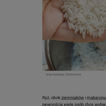
larisa Stefanjuk / Shutterstock
Ryż, obok
ziemniaków
i
makaronu
pewnością wiele osób chce wybiera