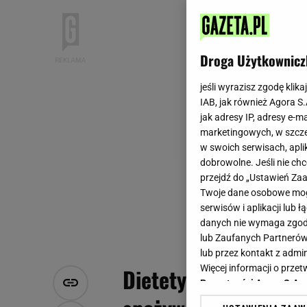
Droga Użytkownicz
jeśli wyrazisz zgodę klika
IAB, jak również Agora S
jak adresy IP, adresy e-m
marketingowych, w szcze
w swoich serwisach, aplik
dobrowolne. Jeśli nie ch
przejdź do „Ustawień Z
Twoje dane osobowe mogą
serwisów i aplikacji lub
danych nie wymaga zgody 
lub Zaufanych Partnerów
lub przez kontakt z admi
Więcej informacji o prz
Dietetycy wskazują, 
Prywatności Agora S.A.