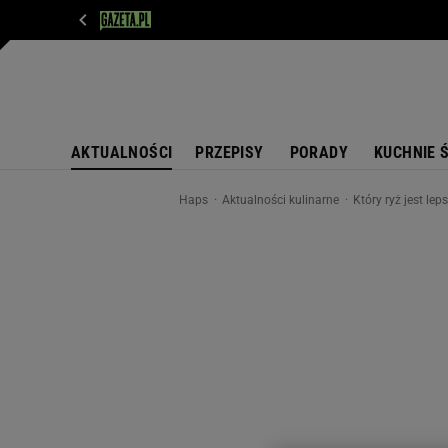
WIADOMOŚCI
NEXT
SPORT
PLOTEK
D
AKTUALNOŚCI
PRZEPISY
PORADY
KUCHNIE 
Haps
Aktualności kulinarne
Który ryż jest le