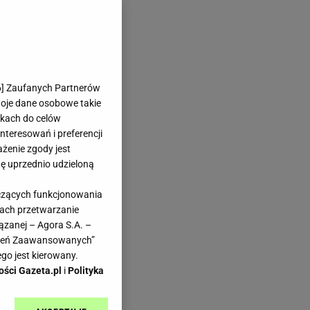
6
] Zaufanych Partnerów
woje dane osobowe takie
likach do celów
teresowań i preferencji
ażenie zgody jest
dę uprzednio udzieloną
yczących funkcjonowania
kach przetwarzanie
ązanej – Agora S.A. –
awień Zaawansowanych”
go jest kierowany.
ości Gazeta.pl
i
Polityka