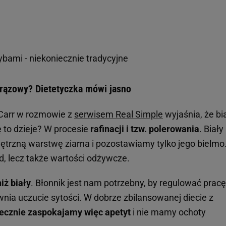
ybami - niekoniecznie tradycyjne
 brązowy? Dietetyczka mówi jasno
 Carr w rozmowie z
serwisem Real Simple
wyjaśnia, że bi
 to dzieje? W procesie
rafinacji i tzw. polerowania
. Biały
rzną warstwę ziarna i pozostawiamy tylko jego bielmo
d, lecz także wartości odżywcze.
iż biały
. Błonnik jest nam potrzebny, by regulować pracę 
nia uczucie sytości. W dobrze zbilansowanej diecie z
ecznie zaspokajamy więc apetyt
i nie mamy ochoty