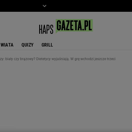
ZIECKO
MOTO
ŚWIATA
QUIZY
GRILL
pszy: biały czy brązowy? Dietetycy wyjaśniają. W grę wchodzi jeszcze trzeci