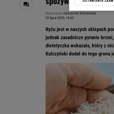
spożywać tylko sam 
USTAWIENIA ZAA
Klikając „Akceptuję” wyra
Zaufanych Partnerów i A
Opracowała
Aleksandra Wiśniewska
dotyczące plików cookie,
20 lipca 2025, 14:33
odnośnik „Ustawienia pr
plików cookie możliwa je
Ryżu jest w naszych sklepach po
My, nasi Zaufani Partne
jednak zasadnicze pytanie brzmi,
Użycie dokładnych danych
dietetyczka wskazała, który z nic
Przechowywanie informacji
badnie odbiorców i uleps
Kulczyński dodał do tego grona je