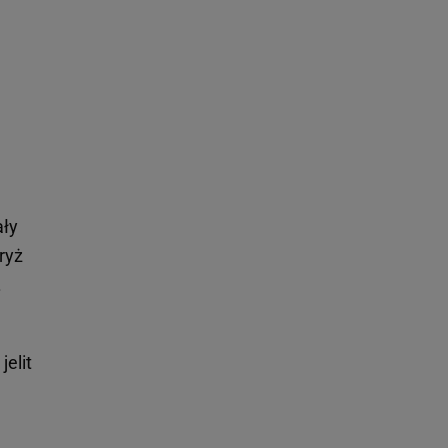
ały
 ryż
.
jelit