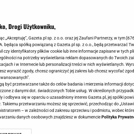
ko, Drogi Użytkowniku,
jąc „Akceptuję”, Gazeta.pl sp. z o.o. oraz jej Zaufani Partnerzy, w tym [
67
.A. będąca spółką powiązaną z Gazeta.pl sp. z o.o., będą przetwarzać T
ail czy identyfikatory plików cookie lub inne informacje zapisane w tych p
gólności na potrzeby wyświetlania reklam dopasowanych do Twoich zain
acjach i w Internecie lub personalizacji treści w nich wyświetlanych. Wyr
cesz wyrazić zgody, chcesz ograniczyć jej zakres lub chcesz wycofać zgo
aawansowanych”.
 być przetwarzane także do celów badania i mierzenia informacji dot
 łączone z danymi dot. świadczonych Tobie usług. W określonych przypad
i odbywa się w oparciu o uzasadniony interes Gazeta.pl, jej spółki powi
. Takiemu przetwarzaniu możesz się sprzeciwić, przechodząc do „Ust
nistratorem – w zależności od zakresu sprzeciwu i podmiotu, wobec które
etwarzaniu danych osobowych znajdziesz w dokumencie
Polityka Prywatn
który ryż jest lepszy. "Mógł go