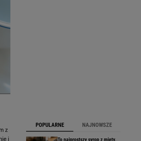
POPULARNE
NAJNOWSZE
ym z
ie i
To najprostszy syrop z mięty,