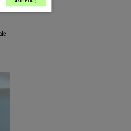
AKCEPTUJĘ
l sp. z o.o., jej
ić swoje preferencje
arzania danych poprzez
ych”. Zmiana ustawień
ale
ach:
 celów identyfikacji.
omiar reklam i treści,