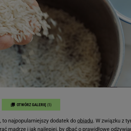
OTWÓRZ GALERIĘ
(5)
, to najpopularniejszy dodatek do
obiadu
. W związku z t
ć mądrze i jak najlepiej, by dbać o prawidłowe odżywian