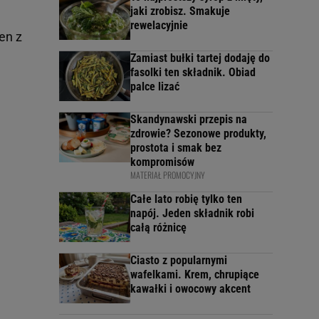
jaki zrobisz. Smakuje
rewelacyjnie
en z
Zamiast bułki tartej dodaję do
fasolki ten składnik. Obiad
palce lizać
Skandynawski przepis na
zdrowie? Sezonowe produkty,
prostota i smak bez
kompromisów
MATERIAŁ PROMOCYJNY
Całe lato robię tylko ten
napój. Jeden składnik robi
całą różnicę
Ciasto z popularnymi
wafelkami. Krem, chrupiące
kawałki i owocowy akcent