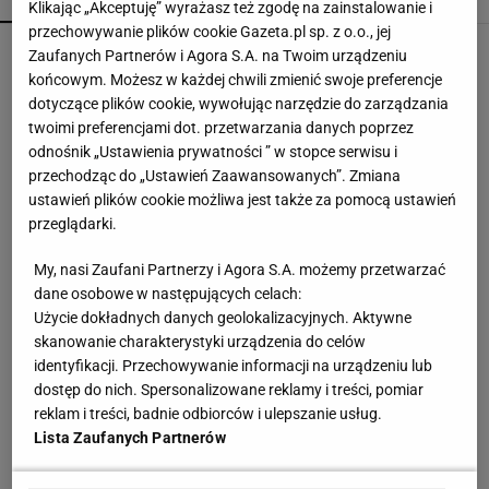
Klikając „Akceptuję” wyrażasz też zgodę na zainstalowanie i
przechowywanie plików cookie Gazeta.pl sp. z o.o., jej
Nie robię już zapiekanki z cukinii. Ten patent
Zaufanych Partnerów i Agora S.A. na Twoim urządzeniu
jest o niebo lepszy
końcowym. Możesz w każdej chwili zmienić swoje preferencje
dotyczące plików cookie, wywołując narzędzie do zarządzania
twoimi preferencjami dot. przetwarzania danych poprzez
Nie wrzucaj samych jagód do pierogów. Dodatek
odnośnik „Ustawienia prywatności ” w stopce serwisu i
może uratować całe danie
przechodząc do „Ustawień Zaawansowanych”. Zmiana
ustawień plików cookie możliwa jest także za pomocą ustawień
przeglądarki.
Skandynawski przepis na zdrowie? Sezonowe
produkty, prostota i smak bez kompromisów
My, nasi Zaufani Partnerzy i Agora S.A. możemy przetwarzać
MATERIAŁ PROMOCYJNY
dane osobowe w następujących celach:
Użycie dokładnych danych geolokalizacyjnych. Aktywne
Lepsze od cannoli i tiramisu? Wlej szklankę i
skanowanie charakterystyki urządzenia do celów
wymieszaj
identyfikacji. Przechowywanie informacji na urządzeniu lub
dostęp do nich. Spersonalizowane reklamy i treści, pomiar
reklam i treści, badnie odbiorców i ulepszanie usług.
Nie sernik, nie blok czekoladowy. Chatka Baby
Lista Zaufanych Partnerów
Jagi robi robotę