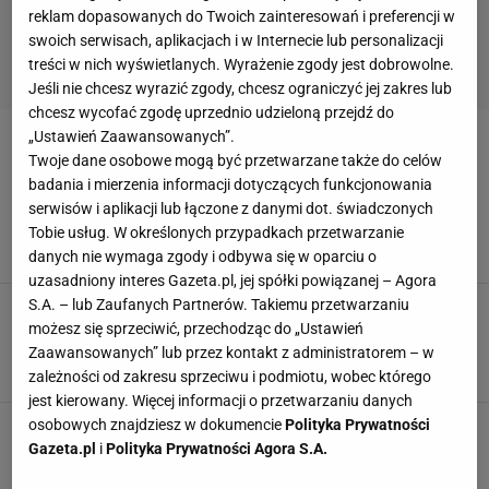
reklam dopasowanych do Twoich zainteresowań i preferencji w
swoich serwisach, aplikacjach i w Internecie lub personalizacji
treści w nich wyświetlanych. Wyrażenie zgody jest dobrowolne.
Jeśli nie chcesz wyrazić zgody, chcesz ograniczyć jej zakres lub
chcesz wycofać zgodę uprzednio udzieloną przejdź do
„Ustawień Zaawansowanych”.
CIASTO PYCHOTKA
Twoje dane osobowe mogą być przetwarzane także do celów
badania i mierzenia informacji dotyczących funkcjonowania
Polacy mają sentyment do tego ciasta. Gdy
serwisów i aplikacji lub łączone z danymi dot. świadczonych
wjeżdża na stół, zapominamy nawet o serniku
Tobie usług. W określonych przypadkach przetwarzanie
CIASTA DOMOWE
CIASTO
CIASTO PYCHOTKA
danych nie wymaga zgody i odbywa się w oparciu o
uzasadniony interes Gazeta.pl, jej spółki powiązanej – Agora
S.A. – lub Zaufanych Partnerów. Takiemu przetwarzaniu
Ciasto Pychotka - sprawdzony przepis na
warstwowe ciasto bez pieczenia. Będzie w sam
możesz się sprzeciwić, przechodząc do „Ustawień
raz na Wielkanoc
Zaawansowanych” lub przez kontakt z administratorem – w
CIASTA
CIASTA BEZ PIECZENIA
CIASTO
zależności od zakresu sprzeciwu i podmiotu, wobec którego
jest kierowany. Więcej informacji o przetwarzaniu danych
osobowych znajdziesz w dokumencie
Polityka Prywatności
Gazeta.pl
i
Polityka Prywatności Agora S.A.
POPULARNE
NAJNOWSZE