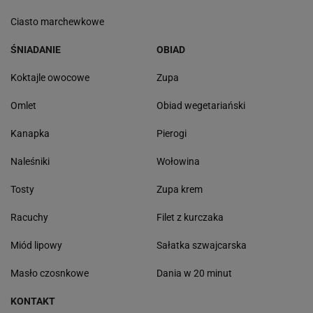
Ciasto marchewkowe
ŚNIADANIE
OBIAD
Koktajle owocowe
Zupa
Omlet
Obiad wegetariański
Kanapka
Pierogi
Naleśniki
Wołowina
Tosty
Zupa krem
Racuchy
Filet z kurczaka
Miód lipowy
Sałatka szwajcarska
Masło czosnkowe
Dania w 20 minut
KONTAKT