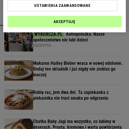
USTAWIENIA ZAAWANSOWANE
POLECAMY
WIĘCEJ TEMATÓW
AKCEPTUJĘ
Antropolożka: Nasze
społeczeństwo nie lubi dzieci
SUBSKRYPCJA
Makaron Hailey Bieber wraca w nowej odsłonie.
Dodaj ten składnik i już nigdy nie zrobisz go
inaczej
Robię raz, jem dwa dni. Ta zapiekanka z
piekarnika nie traci smaku po odgrzaniu
Chatka Baby Jagi ma wszystko, co lubimy w
deserach. Prosta, kremowa i warta powtórzenia