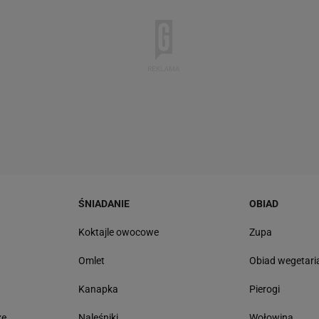
ŚNIADANIE
OBIAD
ę
Koktajle owocowe
Zupa
Omlet
Obiad wegetari
Kanapka
Pierogi
zę
Naleśniki
Wołowina