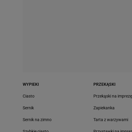
WYPIEKI
PRZEKĄSKI
Ciasto
Przekąski na imprez
Sernik
Zapiekanka
Sernik na zimno
Tarta z warzywami
Szybkie ciasto
Przystawki na impre