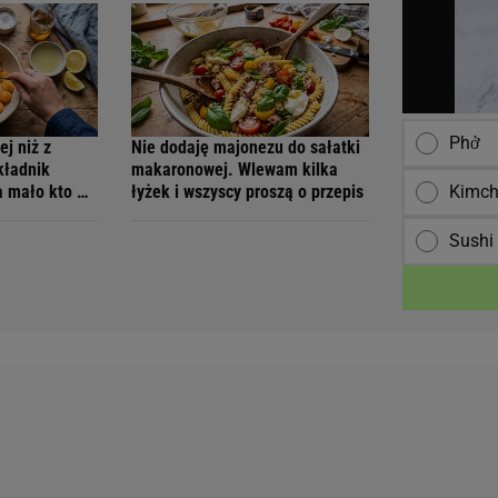
Phở
j niż z
Nie dodaję majonezu do sałatki
kładnik
makaronowej. Wlewam kilka
Kimch
a mało kto o
łyżek i wszyscy proszą o przepis
Sushi