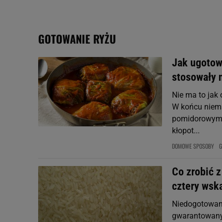
My, nasi Zaufani Partne
Użycie dokładnych danych
Przechowywanie informacji
GOTOWANIE RYŻU
badnie odbiorców i uleps
Jak ugotow
stosowały 
Nie ma to jak 
W końcu niema
pomidorowym s
kłopot...
DOMOWE SPOSOBY
G
Co zrobić 
cztery wsk
Niedogotowany
gwarantowany.