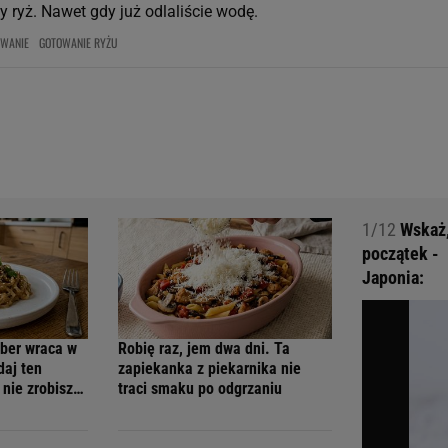
 ryż. Nawet gdy już odlaliście wodę.
OWANIE
GOTOWANIE RYŻU
1/12
Wskaż, 
początek -
Japonia:
eber wraca w
Robię raz, jem dwa dni. Ta
daj ten
zapiekanka z piekarnika nie
 nie zrobisz
traci smaku po odgrzaniu