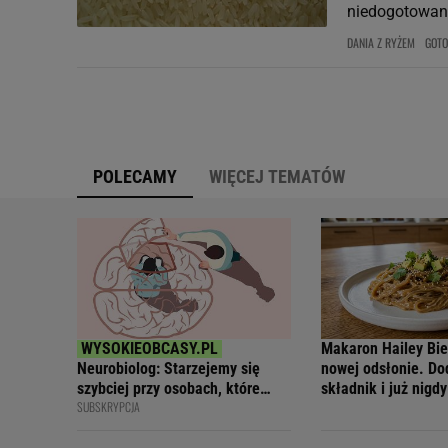
niedogotowany
DANIA Z RYŻEM
GOT
POLECAMY
WIĘCEJ TEMATÓW
Makaron Hailey Bi
Neurobiolog: Starzejemy się
nowej odsłonie. Do
szybciej przy osobach, które
składnik i już nigdy
SUBSKRYPCJA
wywołują stres
go inaczej