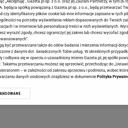
jąc „Akceptuję”, Gazeta.pl sp. z o.o. oraz jej Zaufani Partnerzy, w tym [
67
.A. będąca spółką powiązaną z Gazeta.pl sp. z o.o., będą przetwarzać T
ail czy identyfikatory plików cookie lub inne informacje zapisane w tych p
gólności na potrzeby wyświetlania reklam dopasowanych do Twoich zain
acjach i w Internecie lub personalizacji treści w nich wyświetlanych. Wyr
cesz wyrazić zgody, chcesz ograniczyć jej zakres lub chcesz wycofać zgo
aawansowanych”.
 być przetwarzane także do celów badania i mierzenia informacji dot
 łączone z danymi dot. świadczonych Tobie usług. W określonych przypad
i odbywa się w oparciu o uzasadniony interes Gazeta.pl, jej spółki powi
. Takiemu przetwarzaniu możesz się sprzeciwić, przechodząc do „Ust
nistratorem – w zależności od zakresu sprzeciwu i podmiotu, wobec które
etwarzaniu danych osobowych znajdziesz w dokumencie
Polityka Prywatn
WANSOWANE
żasz też zgodę na zainstalowanie i przechowywanie plików cookie Gazeta.p
gora S.A. na Twoim urządzeniu końcowym. Możesz w każdej chwili zmien
 wywołując narzędzie do zarządzania twoimi preferencjami dot. przetw
ywatności ” w stopce serwisu i przechodząc do „Ustawień Zaawansowan
st także za pomocą ustawień przeglądarki.