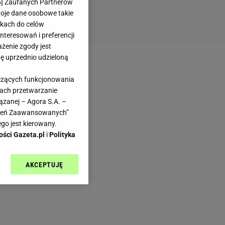
6
] Zaufanych Partnerów
woje dane osobowe takie
likach do celów
teresowań i preferencji
ażenie zgody jest
dę uprzednio udzieloną
yczących funkcjonowania
kach przetwarzanie
ązanej – Agora S.A. –
awień Zaawansowanych”
go jest kierowany.
ości Gazeta.pl
i
Polityka
AKCEPTUJĘ
l sp. z o.o., jej
ić swoje preferencje
arzania danych poprzez
ych”. Zmiana ustawień