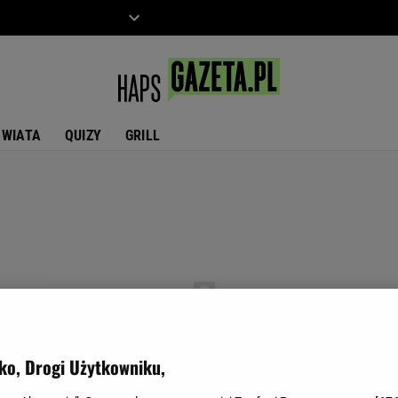
ZIECKO
MOTO
ŚWIATA
QUIZY
GRILL
ko, Drogi Użytkowniku,