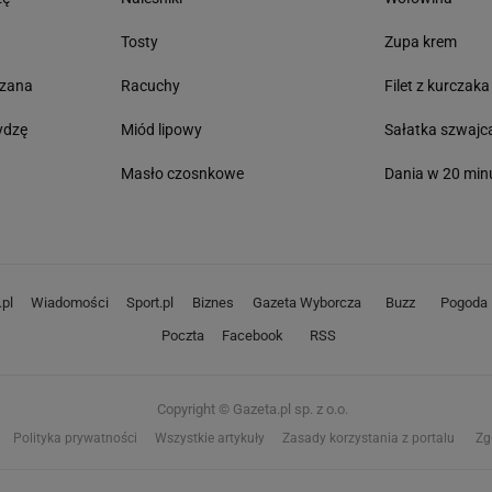
Tosty
Zupa krem
czana
Racuchy
Filet z kurczaka
ydzę
Miód lipowy
Sałatka szwajc
Masło czosnkowe
Dania w 20 min
pl
Wiadomości
Sport.pl
Biznes
Gazeta Wyborcza
Buzz
Pogoda
Poczta
Facebook
RSS
Copyright © Gazeta.pl sp. z o.o.
Polityka prywatności
Wszystkie artykuły
Zasady korzystania z portalu
Zg