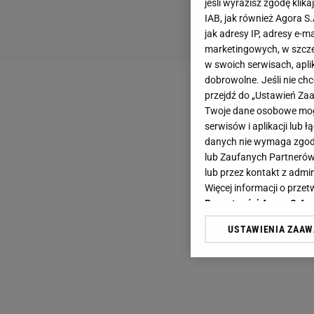
jeśli wyrazisz zgodę klika
IAB, jak również Agora S
jak adresy IP, adresy e-m
marketingowych, w szcze
w swoich serwisach, aplik
dobrowolne. Jeśli nie ch
przejdź do „Ustawień Z
Twoje dane osobowe mogą
serwisów i aplikacji lub
danych nie wymaga zgody 
lub Zaufanych Partnerów
lub przez kontakt z admi
Więcej informacji o prz
Prywatności Agora S.A.
USTAWIENIA ZAA
Klikając „Akceptuję” wyra
Zaufanych Partnerów i A
dotyczące plików cookie,
odnośnik „Ustawienia pr
plików cookie możliwa je