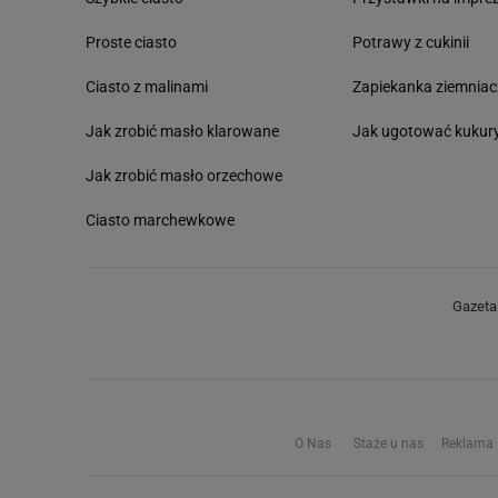
Proste ciasto
Potrawy z cukinii
Ciasto z malinami
Zapiekanka ziemnia
Jak zrobić masło klarowane
Jak ugotować kukur
Jak zrobić masło orzechowe
Ciasto marchewkowe
Gazeta.
O Nas
Staże u nas
Reklama