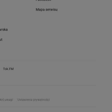
Mapa serwisu
arska
ut
Tok.FM
łoś uwagi
Ustawienia prywatności