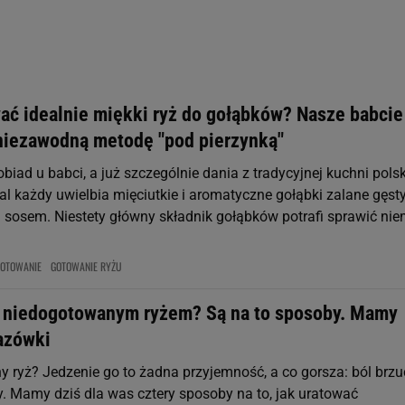
rzy i Agora S.A. możemy przetwarzać dane osobowe w następujących cel
 geolokalizacyjnych. Aktywne skanowanie charakterystyki urządzenia do
 na urządzeniu lub dostęp do nich. Spersonalizowane reklamy i treści, p
zanie usług.
Lista Zaufanych Partnerów
ać idealnie miękki ryż do gołąbków? Nasze babcie
niezawodną metodę "pod pierzynką"
obiad u babci, a już szczególnie dania z tradycyjnej kuchni polsk
l każdy uwielbia mięciutkie i aromatyczne gołąbki zalane gęst
osem. Niestety główny składnik gołąbków potrafi sprawić nie
OTOWANIE
GOTOWANIE RYŻU
z niedogotowanym ryżem? Są na to sposoby. Mamy
azówki
 ryż? Jedzenie go to żadna przyjemność, a co gorsza: ból brz
 Mamy dziś dla was cztery sposoby na to, jak uratować