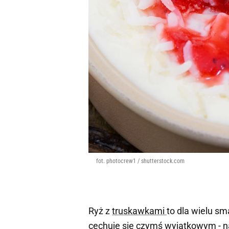
fot. photocrew1 / shutterstock.com
Ryż z
truskawkami
to dla wielu sm
cechuje się czymś wyjątkowym - n