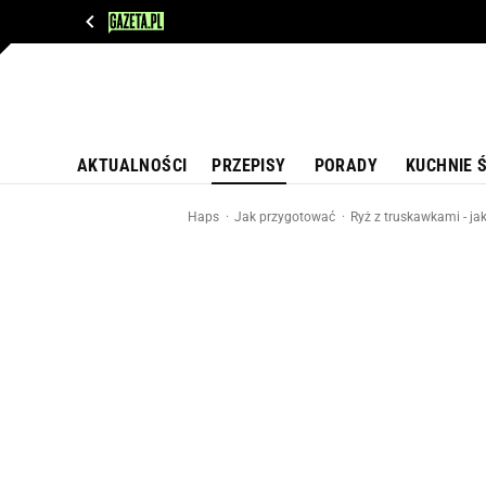
WIADOMOŚCI
NEXT
SPORT
PLOTEK
D
AKTUALNOŚCI
PRZEPISY
PORADY
KUCHNIE 
Haps
Jak przygotować
Ryż z truskawkami - jak