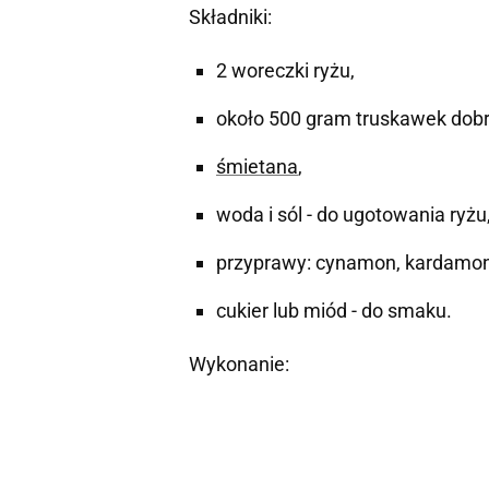
Składniki:
2 woreczki ryżu,
około 500 gram truskawek dobrej
śmietana
,
woda i sól - do ugotowania ryżu
przyprawy: cynamon, kardamon,
cukier lub miód - do smaku.
Wykonanie: