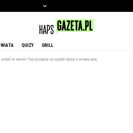
ZIECKO
MOTO
ŚWIATA
QUIZY
GRILL
 zrobić to danie? Trzy przepisy na szybki obiad o smaku lata