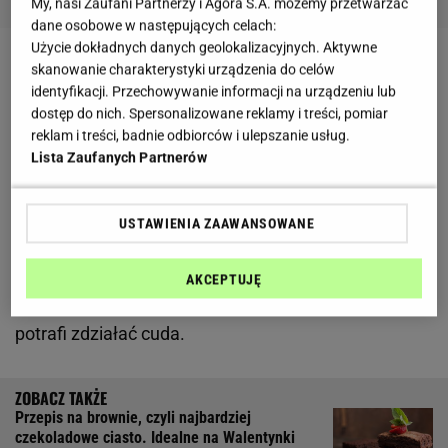
My, nasi Zaufani Partnerzy i Agora S.A. możemy przetwarzać
dane osobowe w następujących celach:
Użycie dokładnych danych geolokalizacyjnych. Aktywne
skanowanie charakterystyki urządzenia do celów
Idealna pizza powinna mieć sprężyste
ciasto
, mocno
identyfikacji. Przechowywanie informacji na urządzeniu lub
pomidorowy, wyrazisty sos i dobrze dobrane
dostęp do nich. Spersonalizowane reklamy i treści, pomiar
składniki. Choć w domowych warunkach nie
reklam i treści, badnie odbiorców i ulepszanie usług.
Lista Zaufanych Partnerów
jesteśmy w stanie osiągnąć tak spektakularnych
efektów, jak we włoskiej pizzerii, dzięki kilku
sztuczkom, znacznie zbliżymy się do oryginalnego
USTAWIENIA ZAAWANSOWANE
smaku. Pomocny będzie specjalny kamień, który
warto nagrzać przed
pieczeniem
pizzy
. Jeśli jednak
AKCEPTUJĘ
nie masz go w domu - nie martw się. Dobre ciasto
potrafi zdziałać cuda.
Przepis na brownie, czyli najbardziej
czekoladowe ciasto. Idealne na Walentynki