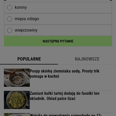
koniny
mięsa oślego
wieprzowiny
NASTĘPNE PYTANIE
POPULARNE
NAJNOWSZE
Posyp skórkę ziemniaka sodą. Prosty trik
pomaga w kuchni
Zamiast bułki tartej dodaję do fasolki ten
składnik. Obiad palce lizać
Wróciła do prowadzenia samochodu po 12-