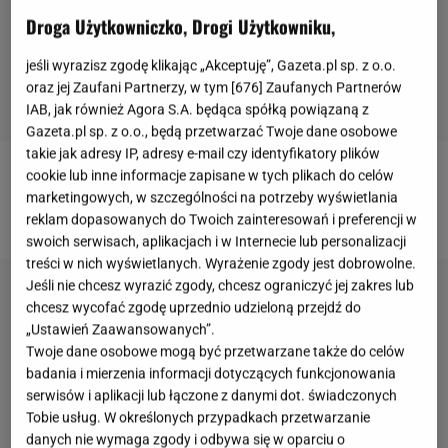
Droga Użytkowniczko, Drogi Użytkowniku,
jeśli wyrazisz zgodę klikając „Akceptuję”, Gazeta.pl sp. z o.o.
oraz jej Zaufani Partnerzy, w tym [
676
] Zaufanych Partnerów
IAB, jak również Agora S.A. będąca spółką powiązaną z
Gazeta.pl sp. z o.o., będą przetwarzać Twoje dane osobowe
takie jak adresy IP, adresy e-mail czy identyfikatory plików
cookie lub inne informacje zapisane w tych plikach do celów
Więcej sprawdzonych przepisów znajdziesz
na
marketingowych, w szczególności na potrzeby wyświetlania
naszej stronie głównej Gazeta.pl.
reklam dopasowanych do Twoich zainteresowań i preferencji w
swoich serwisach, aplikacjach i w Internecie lub personalizacji
treści w nich wyświetlanych. Wyrażenie zgody jest dobrowolne.
Jeśli nie chcesz wyrazić zgody, chcesz ograniczyć jej zakres lub
chcesz wycofać zgodę uprzednio udzieloną przejdź do
„Ustawień Zaawansowanych”.
Twoje dane osobowe mogą być przetwarzane także do celów
badania i mierzenia informacji dotyczących funkcjonowania
serwisów i aplikacji lub łączone z danymi dot. świadczonych
Tobie usług. W określonych przypadkach przetwarzanie
danych nie wymaga zgody i odbywa się w oparciu o