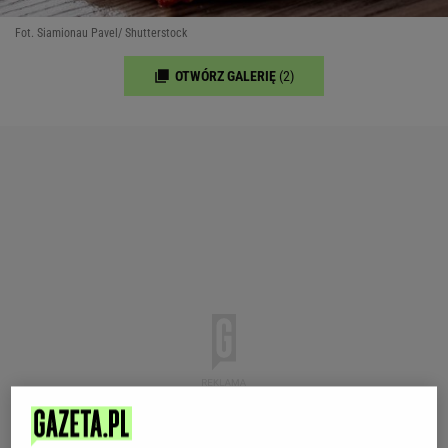
Fot. Siamionau Pavel/ Shutterstock
OTWÓRZ GALERIĘ
(2)