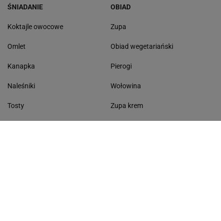
ŚNIADANIE
OBIAD
Koktajle owocowe
Zupa
Omlet
Obiad wegetariański
Kanapka
Pierogi
Naleśniki
Wołowina
Tosty
Zupa krem
Racuchy
Filet z kurczaka
Miód lipowy
Sałatka szwajcarska
Masło czosnkowe
Dania w 20 minut
KONTAKT
Serwis Haps.pl