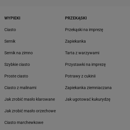
WYPIEKI
PRZEKĄSKI
Ciasto
Przekąski na imprezę
Sernik
Zapiekanka
Sernik na zimno
Tarta z warzywami
Szybkie ciasto
Przystawki na imprezę
Proste ciasto
Potrawy z cukinii
Ciasto z malinami
Zapiekanka ziemniaczana
Jak zrobić masło klarowane
Jak ugotować kukurydzę
Jak zrobić masło orzechowe
Ciasto marchewkowe