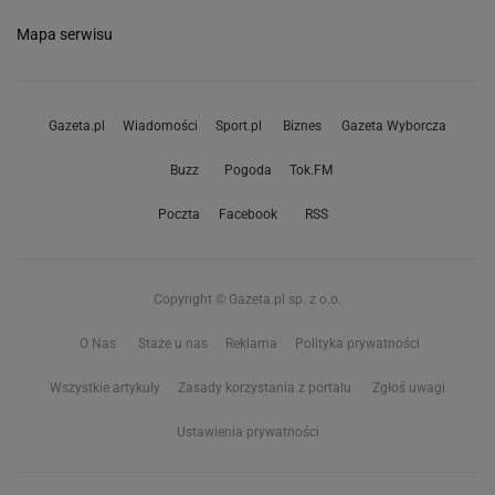
Mapa serwisu
Gazeta.pl
Wiadomości
Sport.pl
Biznes
Gazeta Wyborcza
Buzz
Pogoda
Tok.FM
Poczta
Facebook
RSS
Copyright © Gazeta.pl sp. z o.o.
O Nas
Staże u nas
Reklama
Polityka prywatności
Wszystkie artykuły
Zasady korzystania z portalu
Zgłoś uwagi
Ustawienia prywatności