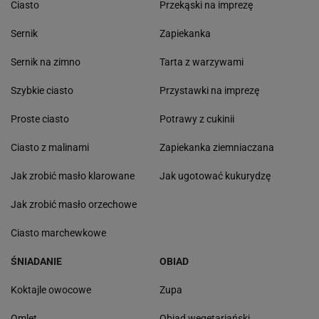
Ciasto
Przekąski na imprezę
Sernik
Zapiekanka
Sernik na zimno
Tarta z warzywami
Szybkie ciasto
Przystawki na imprezę
Proste ciasto
Potrawy z cukinii
Ciasto z malinami
Zapiekanka ziemniaczana
Jak zrobić masło klarowane
Jak ugotować kukurydzę
Jak zrobić masło orzechowe
Ciasto marchewkowe
ŚNIADANIE
OBIAD
Koktajle owocowe
Zupa
Omlet
Obiad wegetariański