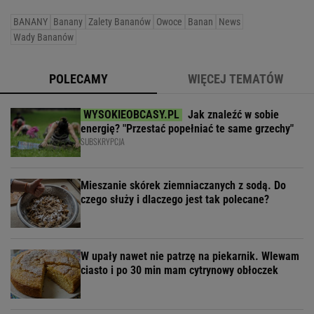
BANANY
Banany
Zalety Bananów
Owoce
Banan
News
Wady Bananów
POLECAMY
WIĘCEJ TEMATÓW
Jak znaleźć w sobie
energię? "Przestać popełniać te same grzechy"
SUBSKRYPCJA
Mieszanie skórek ziemniaczanych z sodą. Do
czego służy i dlaczego jest tak polecane?
W upały nawet nie patrzę na piekarnik. Wlewam
ciasto i po 30 min mam cytrynowy obłoczek