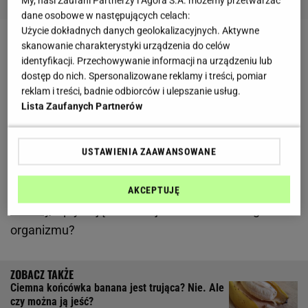
My, nasi Zaufani Partnerzy i Agora S.A. możemy przetwarzać
dane osobowe w następujących celach:
Użycie dokładnych danych geolokalizacyjnych. Aktywne
skanowanie charakterystyki urządzenia do celów
Zobacz wideo
Tego na pewno nie wiecie o
identyfikacji. Przechowywanie informacji na urządzeniu lub
bananach! [Pracownia Bronka]
dostęp do nich. Spersonalizowane reklamy i treści, pomiar
reklam i treści, badnie odbiorców i ulepszanie usług.
Lista Zaufanych Partnerów
Banany
są owocami tropikalnymi, a z botanicznego
punktu widzenia należą do kategorii jagód (tak, jak
np. pomidory). Ich spożywanie niesie za sobą szereg
USTAWIENIA ZAAWANSOWANE
korzyści. Są jednak osoby, które nie powinny
włączać ich do swojej diety. Jak
AKCEPTUJĘ
banany
wpływają na funkcjonowanie ludzkiego
organizmu?
Ciemna końcówka banana jest trująca? Nie. Ale
czy można ją jeść?