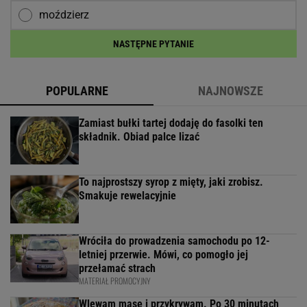
moździerz
NASTĘPNE PYTANIE
POPULARNE
NAJNOWSZE
Zamiast bułki tartej dodaję do fasolki ten
składnik. Obiad palce lizać
To najprostszy syrop z mięty, jaki zrobisz.
Smakuje rewelacyjnie
Wróciła do prowadzenia samochodu po 12-
letniej przerwie. Mówi, co pomogło jej
przełamać strach
MATERIAŁ PROMOCYJNY
Wlewam masę i przykrywam. Po 30 minutach