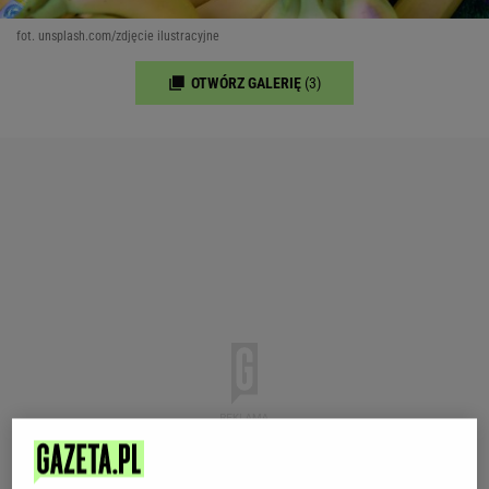
fot. unsplash.com/zdjęcie ilustracyjne
OTWÓRZ GALERIĘ
(3)