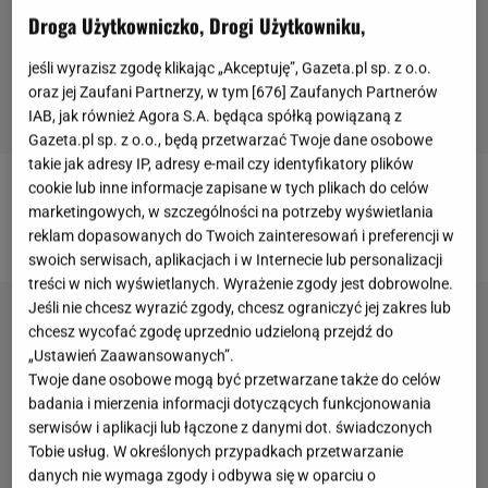
Droga Użytkowniczko, Drogi Użytkowniku,
jeśli wyrazisz zgodę klikając „Akceptuję”, Gazeta.pl sp. z o.o.
oraz jej Zaufani Partnerzy, w tym [
676
] Zaufanych Partnerów
IAB, jak również Agora S.A. będąca spółką powiązaną z
Gazeta.pl sp. z o.o., będą przetwarzać Twoje dane osobowe
takie jak adresy IP, adresy e-mail czy identyfikatory plików
cookie lub inne informacje zapisane w tych plikach do celów
Więcej kulinarnych ciekawostek znajdziecie na
marketingowych, w szczególności na potrzeby wyświetlania
naszej stronie głównej
Gazeta.pl
reklam dopasowanych do Twoich zainteresowań i preferencji w
swoich serwisach, aplikacjach i w Internecie lub personalizacji
treści w nich wyświetlanych. Wyrażenie zgody jest dobrowolne.
Jeśli nie chcesz wyrazić zgody, chcesz ograniczyć jej zakres lub
chcesz wycofać zgodę uprzednio udzieloną przejdź do
„Ustawień Zaawansowanych”.
Twoje dane osobowe mogą być przetwarzane także do celów
badania i mierzenia informacji dotyczących funkcjonowania
serwisów i aplikacji lub łączone z danymi dot. świadczonych
Tobie usług. W określonych przypadkach przetwarzanie
danych nie wymaga zgody i odbywa się w oparciu o