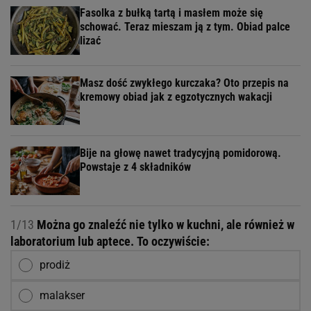
Fasolka z bułką tartą i masłem może się
schować. Teraz mieszam ją z tym. Obiad palce
lizać
Masz dość zwykłego kurczaka? Oto przepis na
kremowy obiad jak z egzotycznych wakacji
Bije na głowę nawet tradycyjną pomidorową.
Powstaje z 4 składników
1/13
Można go znaleźć nie tylko w kuchni, ale również w
laboratorium lub aptece. To oczywiście:
prodiż
malakser