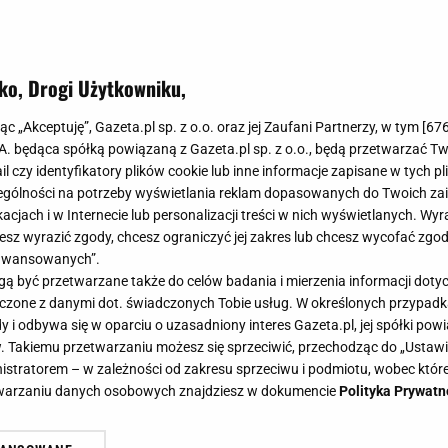
ko, Drogi Użytkowniku,
jąc „Akceptuję”, Gazeta.pl sp. z o.o. oraz jej Zaufani Partnerzy, w tym [
67
.A. będąca spółką powiązaną z Gazeta.pl sp. z o.o., będą przetwarzać T
ail czy identyfikatory plików cookie lub inne informacje zapisane w tych p
gólności na potrzeby wyświetlania reklam dopasowanych do Twoich zain
acjach i w Internecie lub personalizacji treści w nich wyświetlanych. Wyr
cesz wyrazić zgody, chcesz ograniczyć jej zakres lub chcesz wycofać zgo
aawansowanych”.
 być przetwarzane także do celów badania i mierzenia informacji dot
 łączone z danymi dot. świadczonych Tobie usług. W określonych przypad
i odbywa się w oparciu o uzasadniony interes Gazeta.pl, jej spółki powi
. Takiemu przetwarzaniu możesz się sprzeciwić, przechodząc do „Ust
nistratorem – w zależności od zakresu sprzeciwu i podmiotu, wobec które
etwarzaniu danych osobowych znajdziesz w dokumencie
Polityka Prywatn
epis na domowy obiad dla całej