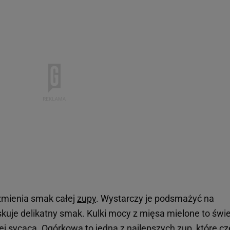
 zmienia smak całej
zupy
. Wystarczy je podsmażyć na
skuje delikatny smak. Kulki mocy z mięsa mielone to świ
iej sycąca. Ogórkowa to jedna z najlepszych
zup
, które c