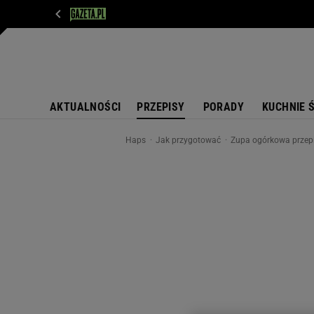
WIADOMOŚCI
NEXT
SPORT
PLOTEK
D
AKTUALNOŚCI
PRZEPISY
PORADY
KUCHNIE 
Haps
Jak przygotować
Zupa ogórkowa przepi