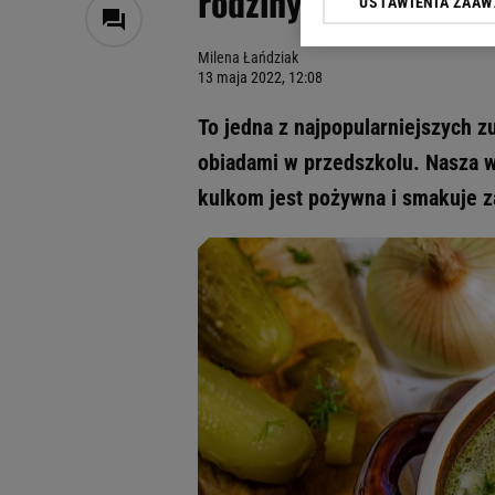
rodziny. Trik z ogór
USTAWIENIA ZAA
Klikając „Akceptuję” wyra
Zaufanych Partnerów i A
Milena Łańdziak
dotyczące plików cookie,
13 maja 2022, 12:08
odnośnik „Ustawienia pr
plików cookie możliwa je
To jedna z najpopularniejszych z
My, nasi Zaufani Partne
obiadami w przedszkolu. Nasza we
Użycie dokładnych danych
kulkom jest pożywna i smakuje 
Przechowywanie informacji
badnie odbiorców i uleps