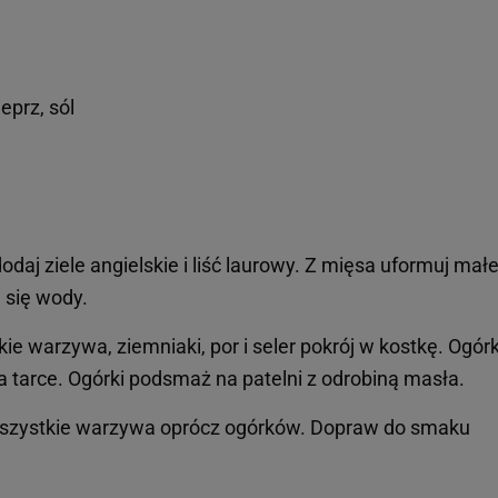
ieprz, sól
daj ziele angielskie i liść laurowy. Z mięsa uformuj mał
j się wody.
e warzywa, ziemniaki, por i seler pokrój w kostkę. Ogórk
a tarce. Ogórki podsmaż na patelni z odrobiną masła.
wszystkie warzywa oprócz ogórków. Dopraw do smaku