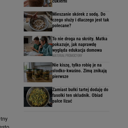
cukierni
Mieszanie skórek z sodą. Do
czego służy i dlaczego jest tak
polecane?
To nie droga na skróty. Matka
pokazuje, jak naprawdę
wygląda edukacja domowa
MATERIAŁ PROMOCYJNY
Nie kiszę, tylko robię je na
słodko-kwaśno. Zimą znikają
pierwsze
Zamiast bułki tartej dodaję do
fasolki ten składnik. Obiad
palce lizać
etny
zęsto