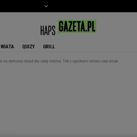
ZIECKO
MOTO
ŚWIATA
QUIZY
GRILL
s na domowy obiad dla całej rodziny. Trik z ogórkami zmieni cały smak