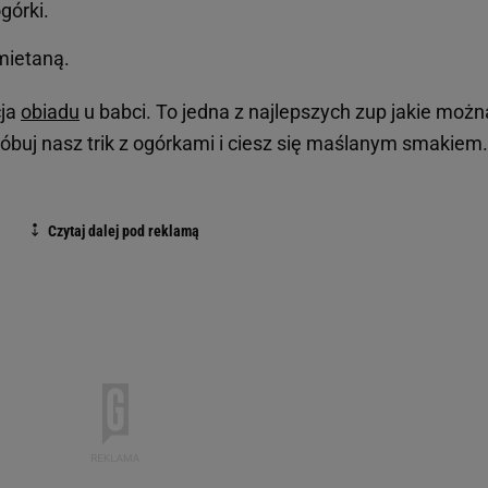
górki.
mietaną.
cja
obiadu
u babci. To jedna z najlepszych zup jakie możn
buj nasz trik z ogórkami i ciesz się maślanym smakiem.