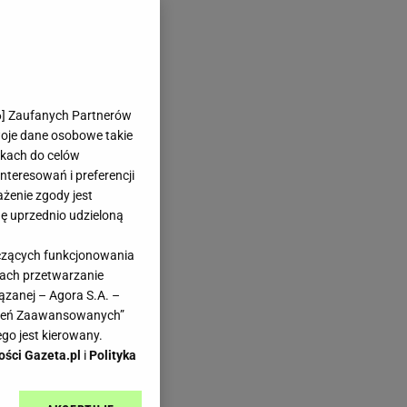
6
] Zaufanych Partnerów
woje dane osobowe takie
likach do celów
teresowań i preferencji
ażenie zgody jest
dę uprzednio udzieloną
yczących funkcjonowania
kach przetwarzanie
ązanej – Agora S.A. –
awień Zaawansowanych”
go jest kierowany.
ości Gazeta.pl
i
Polityka