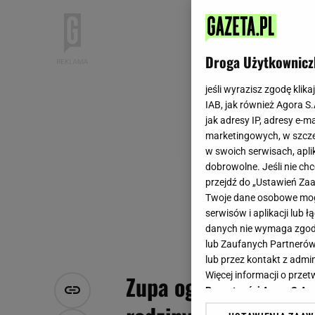
Droga Użytkownicz
jeśli wyrazisz zgodę klika
IAB, jak również Agora S
jak adresy IP, adresy e-m
marketingowych, w szcze
w swoich serwisach, aplik
dobrowolne. Jeśli nie ch
przejdź do „Ustawień Z
Twoje dane osobowe mogą
serwisów i aplikacji lub
danych nie wymaga zgody 
lub Zaufanych Partnerów
lub przez kontakt z admi
Więcej informacji o prz
Zupa ogórkowa - prz
Prywatności Agora S.A.