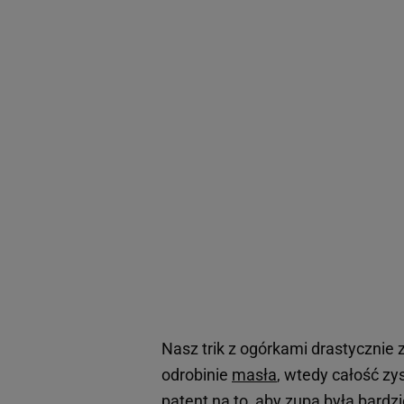
Nasz trik z ogórkami drastycznie
odrobinie
masła
, wtedy całość zy
patent na to, aby zupa była bardz