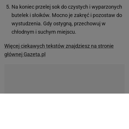
Na koniec przelej sok do czystych i wyparzonych
butelek i słoików. Mocno je zakręć i pozostaw do
wystudzenia. Gdy ostygną, przechowuj w
chłodnym i suchym miejscu.
Więcej ciekawych tekstów znajdziesz na stronie
głównej Gazeta.pl