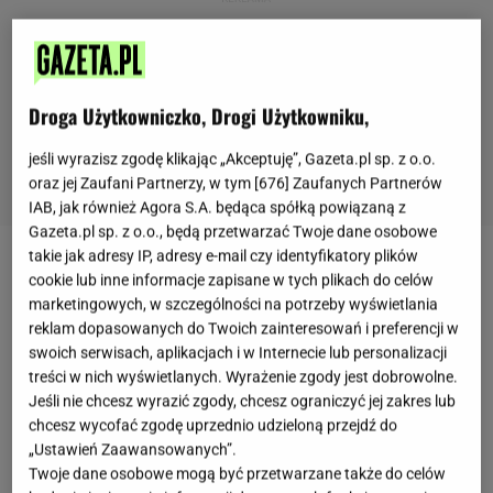
Droga Użytkowniczko, Drogi Użytkowniku,
jeśli wyrazisz zgodę klikając „Akceptuję”, Gazeta.pl sp. z o.o.
oraz jej Zaufani Partnerzy, w tym [
676
] Zaufanych Partnerów
IAB, jak również Agora S.A. będąca spółką powiązaną z
Gazeta.pl sp. z o.o., będą przetwarzać Twoje dane osobowe
takie jak adresy IP, adresy e-mail czy identyfikatory plików
Przygotowując zapasy na zimę, w pierwszej
cookie lub inne informacje zapisane w tych plikach do celów
kolejności sięgamy po
przepisy
na dżemy i kiszonki.
marketingowych, w szczególności na potrzeby wyświetlania
reklam dopasowanych do Twoich zainteresowań i preferencji w
Niestety bardzo często zapominamy o sokach, które
swoich serwisach, aplikacjach i w Internecie lub personalizacji
mogą odegrać bardzo ważną rolę. W tym roku, by
treści w nich wyświetlanych. Wyrażenie zgody jest dobrowolne.
być na sto procent przygotowanym na wszystko,
Jeśli nie chcesz wyrazić zgody, chcesz ograniczyć jej zakres lub
chcesz wycofać zgodę uprzednio udzieloną przejdź do
polecamy zrobić ten przysmak. To sok z żurawiny,
„Ustawień Zaawansowanych”.
który ma wiele zastosowań w kuchni, a także działa
Twoje dane osobowe mogą być przetwarzane także do celów