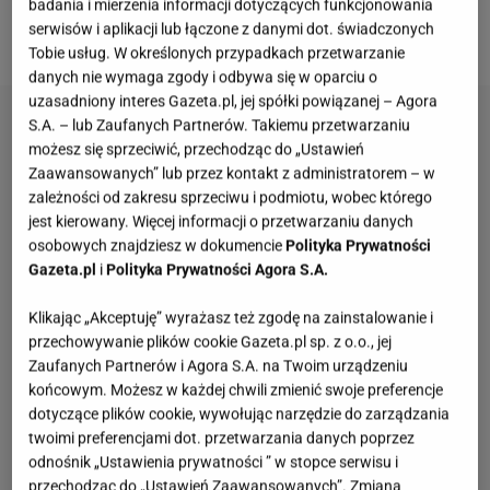
zdrowotnie. Wykonanie go jest bardzo proste,
badania i mierzenia informacji dotyczących funkcjonowania
serwisów i aplikacji lub łączone z danymi dot. świadczonych
potrzebujesz tylko trzech składników.
Tobie usług. W określonych przypadkach przetwarzanie
danych nie wymaga zgody i odbywa się w oparciu o
uzasadniony interes Gazeta.pl, jej spółki powiązanej – Agora
S.A. – lub Zaufanych Partnerów. Takiemu przetwarzaniu
możesz się sprzeciwić, przechodząc do „Ustawień
Zaawansowanych” lub przez kontakt z administratorem – w
zależności od zakresu sprzeciwu i podmiotu, wobec którego
jest kierowany. Więcej informacji o przetwarzaniu danych
osobowych znajdziesz w dokumencie
Polityka Prywatności
Gazeta.pl
i
Polityka Prywatności Agora S.A.
Klikając „Akceptuję” wyrażasz też zgodę na zainstalowanie i
przechowywanie plików cookie Gazeta.pl sp. z o.o., jej
Zaufanych Partnerów i Agora S.A. na Twoim urządzeniu
końcowym. Możesz w każdej chwili zmienić swoje preferencje
dotyczące plików cookie, wywołując narzędzie do zarządzania
twoimi preferencjami dot. przetwarzania danych poprzez
odnośnik „Ustawienia prywatności ” w stopce serwisu i
przechodząc do „Ustawień Zaawansowanych”. Zmiana