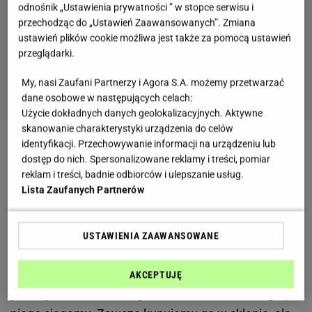
odnośnik „Ustawienia prywatności ” w stopce serwisu i
przechodząc do „Ustawień Zaawansowanych”. Zmiana
ustawień plików cookie możliwa jest także za pomocą ustawień
przeglądarki.
My, nasi Zaufani Partnerzy i Agora S.A. możemy przetwarzać
dane osobowe w następujących celach:
Użycie dokładnych danych geolokalizacyjnych. Aktywne
skanowanie charakterystyki urządzenia do celów
identyfikacji. Przechowywanie informacji na urządzeniu lub
Zobacz wideo
Minipączki na serku
dostęp do nich. Spersonalizowane reklamy i treści, pomiar
homogenizowanym
reklam i treści, badnie odbiorców i ulepszanie usług.
Lista Zaufanych Partnerów
Serek wiejski to jeden z tych dodatków, który
umieszczamy o poranku do śniadania. Można do
USTAWIENIA ZAAWANSOWANE
niego wkroić
warzywa
, a inni serwują go na słodko, z
dodatkiem
owoców
. Nieważne jak jest jednak
AKCEPTUJĘ
podany, zawsze smakuje bardzo dobrze i dlatego po