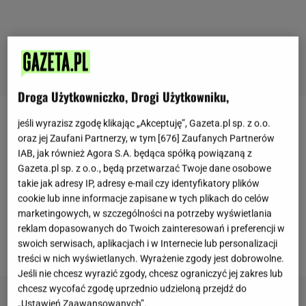
Droga Użytkowniczko, Drogi Użytkowniku,
jeśli wyrazisz zgodę klikając „Akceptuję”, Gazeta.pl sp. z o.o.
Brak czasu, a do tego wiele obowiązków zmuszają
oraz jej Zaufani Partnerzy, w tym [
676
] Zaufanych Partnerów
nas do tego, by wszystkie produkty kupować w
IAB, jak również Agora S.A. będąca spółką powiązaną z
sklepie. Rzadko kiedy podejmujemy się kulinarnych
Gazeta.pl sp. z o.o., będą przetwarzać Twoje dane osobowe
takie jak adresy IP, adresy e-mail czy identyfikatory plików
wyzwań, ponieważ jesteśmy albo zmęczeni, albo nie
cookie lub inne informacje zapisane w tych plikach do celów
wiemy, jak je zrobić. Poniższy przepis pokazuje, że
marketingowych, w szczególności na potrzeby wyświetlania
nawet to, co wydaje nam się skomplikowane, można
reklam dopasowanych do Twoich zainteresowań i preferencji w
swoich serwisach, aplikacjach i w Internecie lub personalizacji
bardzo szybko uzyskać w domowych warunkach.
treści w nich wyświetlanych. Wyrażenie zgody jest dobrowolne.
Jeśli nie chcesz wyrazić zgody, chcesz ograniczyć jej zakres lub
chcesz wycofać zgodę uprzednio udzieloną przejdź do
„Ustawień Zaawansowanych”.