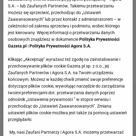
prawdopodobne). Możesz do niego dodać wszystkie
S.A. – lub Zaufanych Partnerów. Takiemu przetwarzaniu
owoce, jakie tylko masz pod ręką. Sprawdzą się
możesz się sprzeciwić, przechodząc do „Ustawień
jabłka, borówki, ale także truskawki, poziomki,
Zaawansowanych” lub przez kontakt z administratorem – w
zależności od zakresu sprzeciwu i podmiotu, wobec którego
jagody czy porzeczki, nawet mrożone lub z syropu
jest kierowany. Więcej informacji o przetwarzaniu danych
albo kompotu. Jedyne, o czym musisz pamiętać, to
osobowych znajdziesz w dokumencie
Polityka Prywatności
temperatura składników.
Wszystkie powinny mieć
Gazeta.pl
i
Polityka Prywatności Agora S.A.
temperaturę pokojową
. Wówczas ciasto nie
Klikając „Akceptuję” wyrażasz też zgodę na zainstalowanie i
dostanie "szoku" po włożeniu do piekarnika i
przechowywanie plików cookie Gazeta.pl sp. z o.o., jej
przepięknie wyrośnie.
Zaufanych Partnerów i Agora S.A. na Twoim urządzeniu
końcowym. Możesz w każdej chwili zmienić swoje preferencje
dotyczące plików cookie, wywołując narzędzie do zarządzania
twoimi preferencjami dot. przetwarzania danych poprzez
odnośnik „Ustawienia prywatności ” w stopce serwisu i
przechodząc do „Ustawień Zaawansowanych”. Zmiana
ustawień plików cookie możliwa jest także za pomocą ustawień
przeglądarki.
My, nasi Zaufani Partnerzy i Agora S.A. możemy przetwarzać