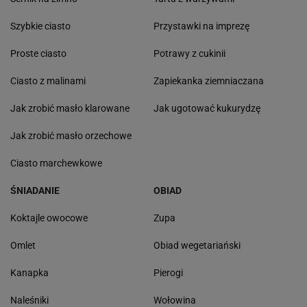
Szybkie ciasto
Przystawki na imprezę
Proste ciasto
Potrawy z cukinii
Ciasto z malinami
Zapiekanka ziemniaczana
Jak zrobić masło klarowane
Jak ugotować kukurydzę
Jak zrobić masło orzechowe
Ciasto marchewkowe
ŚNIADANIE
OBIAD
Koktajle owocowe
Zupa
Omlet
Obiad wegetariański
Kanapka
Pierogi
Naleśniki
Wołowina