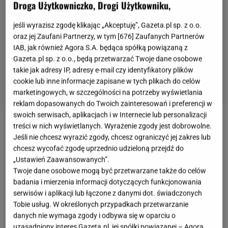
Droga Użytkowniczko, Drogi Użytkowniku,
jeśli wyrazisz zgodę klikając „Akceptuję”, Gazeta.pl sp. z o.o.
oraz jej Zaufani Partnerzy, w tym [
676
] Zaufanych Partnerów
IAB, jak również Agora S.A. będąca spółką powiązaną z
Gazeta.pl sp. z o.o., będą przetwarzać Twoje dane osobowe
takie jak adresy IP, adresy e-mail czy identyfikatory plików
cookie lub inne informacje zapisane w tych plikach do celów
marketingowych, w szczególności na potrzeby wyświetlania
reklam dopasowanych do Twoich zainteresowań i preferencji w
swoich serwisach, aplikacjach i w Internecie lub personalizacji
treści w nich wyświetlanych. Wyrażenie zgody jest dobrowolne.
Ciasto
ucierane z owocami to przepyszny, łatwy
Jeśli nie chcesz wyrazić zgody, chcesz ograniczyć jej zakres lub
deser
idealny i na rodzinne spotkania, i do
chcesz wycofać zgodę uprzednio udzieloną przejdź do
popołudniowej kawki przy ploteczkach z
„Ustawień Zaawansowanych”.
przyjaciółmi. W przeciwieństwie do biszkoptów lub
Twoje dane osobowe mogą być przetwarzane także do celów
badania i mierzenia informacji dotyczących funkcjonowania
serników
, na pewno
nie pęknie, nie opadnie i na
serwisów i aplikacji lub łączone z danymi dot. świadczonych
pewno nie wyjdzie z niego zakalec
(chyba że jakiś
Tobie usług. W określonych przypadkach przetwarzanie
wróg rzucił na ciebie klątwę, a wiemy, że to mało
danych nie wymaga zgody i odbywa się w oparciu o
uzasadniony interes Gazeta.pl, jej spółki powiązanej – Agora