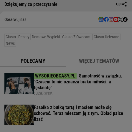
Dziękujemy za przeczytanie
Obserwuj nas
Ciasto
Desery
Domowe Wypieki
Ciasto Z Owocami
Ciasto Ucierane
News
POLECAMY
WIĘCEJ TEMATÓW
Samotność w związku.
"Czasem to nie oznacza braku miłości, a
tęsknotę"
SUBSKRYPCJA
Fasolka z bułką tartą i masłem może się
schować. Teraz mieszam ją z tym. Obiad palce
lizać