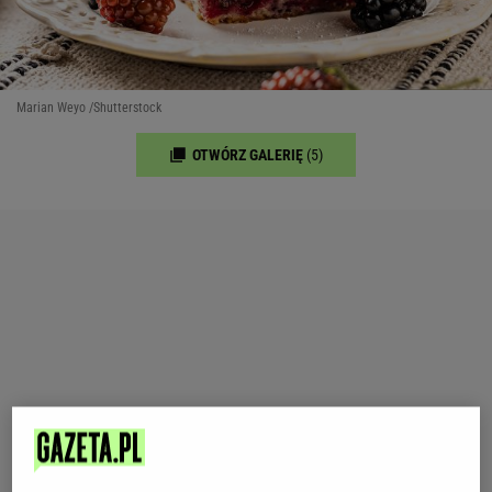
Marian Weyo /Shutterstock
OTWÓRZ GALERIĘ
(5)