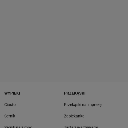
WYPIEKI
PRZEKĄSKI
Ciasto
Przekąski na imprezę
Sernik
Zapiekanka
Sernik na zimno
Tarta z warzywami