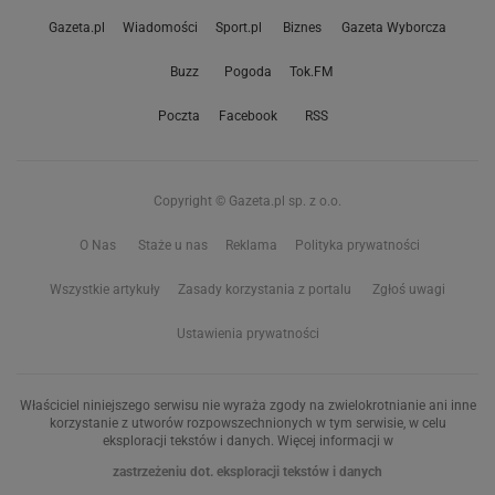
Gazeta.pl
Wiadomości
Sport.pl
Biznes
Gazeta Wyborcza
Buzz
Pogoda
Tok.FM
Poczta
Facebook
RSS
Copyright © Gazeta.pl sp. z o.o.
O Nas
Staże u nas
Reklama
Polityka prywatności
Wszystkie artykuły
Zasady korzystania z portalu
Zgłoś uwagi
Ustawienia prywatności
Właściciel niniejszego serwisu nie wyraża zgody na zwielokrotnianie ani inne
korzystanie z utworów rozpowszechnionych w tym serwisie, w celu
eksploracji tekstów i danych. Więcej informacji w
zastrzeżeniu dot. eksploracji tekstów i danych