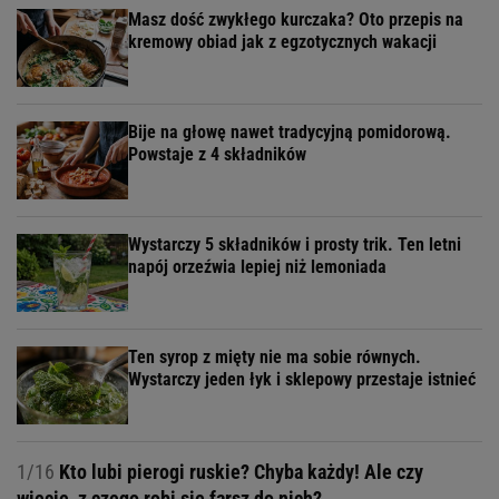
Masz dość zwykłego kurczaka? Oto przepis na
kremowy obiad jak z egzotycznych wakacji
Bije na głowę nawet tradycyjną pomidorową.
Powstaje z 4 składników
Wystarczy 5 składników i prosty trik. Ten letni
napój orzeźwia lepiej niż lemoniada
Ten syrop z mięty nie ma sobie równych.
Wystarczy jeden łyk i sklepowy przestaje istnieć
1/16
Kto lubi pierogi ruskie? Chyba każdy! Ale czy
wiecie, z czego robi się farsz do nich?