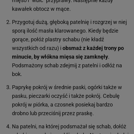
mięso i "wbić" przyprawy. Następnie każdy
kawałek obtocz w mące.
Przygotuj dużą, głęboką patelnię i rozgrzej w niej
sporą ilość masła klarowanego. Kiedy będzie
gorące, połóż plastry schabu (nie kładź
wszystkich od razu) i
obsmaż z każdej trony po
minucie, by włókna mięsa się zamknęły
.
Podsmażony schab zdejmij z patelni i odłóż na
bok.
Paprykę pokrój w średnie paski, ogórki także w
pasku, pieczarki oczyść i także pokrój. Cebulę
pokrój w piórka, a czosnek posiekaj bardzo
drobno lub przeciśnij przez praskę.
Na patelni, na której podsmażał się schab, dołóż