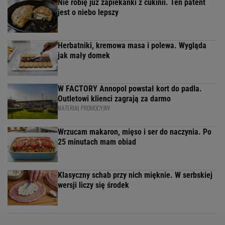
Nie robię już zapiekanki z cukinii. Ten patent
jest o niebo lepszy
Herbatniki, kremowa masa i polewa. Wygląda
jak mały domek
W FACTORY Annopol powstał kort do padla.
Outletowi klienci zagrają za darmo
MATERIAŁ PROMOCYJNY
Wrzucam makaron, mięso i ser do naczynia. Po
25 minutach mam obiad
Klasyczny schab przy nich mięknie. W serbskiej
wersji liczy się środek