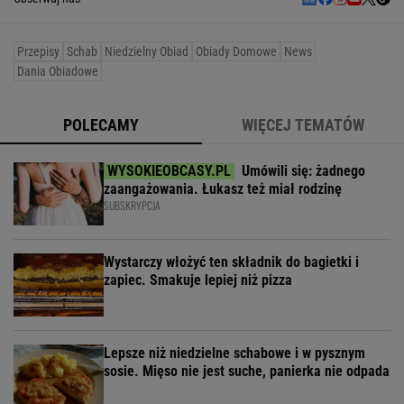
Przepisy
Schab
Niedzielny Obiad
Obiady Domowe
News
Dania Obiadowe
POLECAMY
WIĘCEJ TEMATÓW
Umówili się: żadnego
zaangażowania. Łukasz też miał rodzinę
SUBSKRYPCJA
Wystarczy włożyć ten składnik do bagietki i
zapiec. Smakuje lepiej niż pizza
Lepsze niż niedzielne schabowe i w pysznym
sosie. Mięso nie jest suche, panierka nie odpada