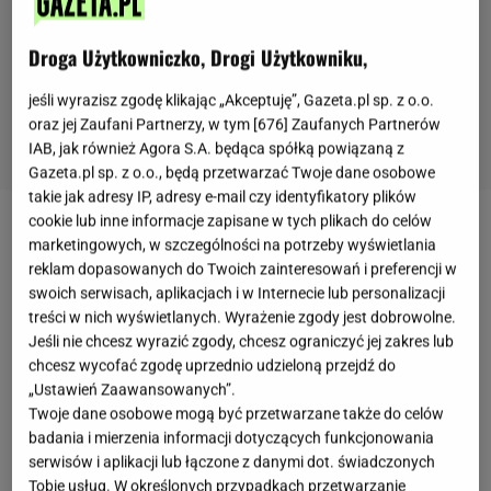
Droga Użytkowniczko, Drogi Użytkowniku,
jeśli wyrazisz zgodę klikając „Akceptuję”, Gazeta.pl sp. z o.o.
oraz jej Zaufani Partnerzy, w tym [
676
] Zaufanych Partnerów
IAB, jak również Agora S.A. będąca spółką powiązaną z
Gazeta.pl sp. z o.o., będą przetwarzać Twoje dane osobowe
takie jak adresy IP, adresy e-mail czy identyfikatory plików
cookie lub inne informacje zapisane w tych plikach do celów
Twoja rodzina powoli ma dość tych samych obiadów
marketingowych, w szczególności na potrzeby wyświetlania
co niedzielę? Spieszymy z pomocą. A właściwie nie
reklam dopasowanych do Twoich zainteresowań i preferencji w
swoich serwisach, aplikacjach i w Internecie lub personalizacji
tyle my, co schab po bałkańsku. Przepis jest
treści w nich wyświetlanych. Wyrażenie zgody jest dobrowolne.
naprawdę bardzo łatwy, a lista składników
Jeśli nie chcesz wyrazić zgody, chcesz ograniczyć jej zakres lub
podpasuje większości Polaków. Znajdziemy tam
chcesz wycofać zgodę uprzednio udzieloną przejdź do
„Ustawień Zaawansowanych”.
paprykę, pomidory, pieczarki, ogórki i cudowne,
Twoje dane osobowe mogą być przetwarzane także do celów
delikatne i kruche mięso. Co jest ważne? Najpierw
badania i mierzenia informacji dotyczących funkcjonowania
obsmaż mięso na dużej mocy palnika. Reszta to
serwisów i aplikacji lub łączone z danymi dot. świadczonych
Tobie usług. W określonych przypadkach przetwarzanie