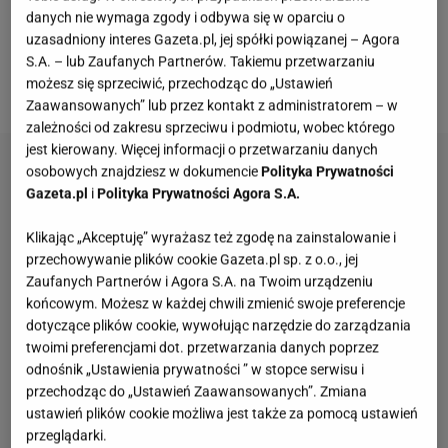
pikuś. Nie możesz jednak zapomnieć o przyprawach
danych nie wymaga zgody i odbywa się w oparciu o
- słodka i ostra papryka to podstawa, ale przyda się
uzasadniony interes Gazeta.pl, jej spółki powiązanej – Agora
też czosnek i suszone oregano. Na samą myśl już mi
S.A. – lub Zaufanych Partnerów. Takiemu przetwarzaniu
możesz się sprzeciwić, przechodząc do „Ustawień
cieknie ślinka.
Zaawansowanych” lub przez kontakt z administratorem – w
zależności od zakresu sprzeciwu i podmiotu, wobec którego
jest kierowany. Więcej informacji o przetwarzaniu danych
osobowych znajdziesz w dokumencie
Polityka Prywatności
Gazeta.pl
i
Polityka Prywatności Agora S.A.
Klikając „Akceptuję” wyrażasz też zgodę na zainstalowanie i
przechowywanie plików cookie Gazeta.pl sp. z o.o., jej
Zaufanych Partnerów i Agora S.A. na Twoim urządzeniu
końcowym. Możesz w każdej chwili zmienić swoje preferencje
dotyczące plików cookie, wywołując narzędzie do zarządzania
twoimi preferencjami dot. przetwarzania danych poprzez
odnośnik „Ustawienia prywatności ” w stopce serwisu i
przechodząc do „Ustawień Zaawansowanych”. Zmiana
ustawień plików cookie możliwa jest także za pomocą ustawień
przeglądarki.