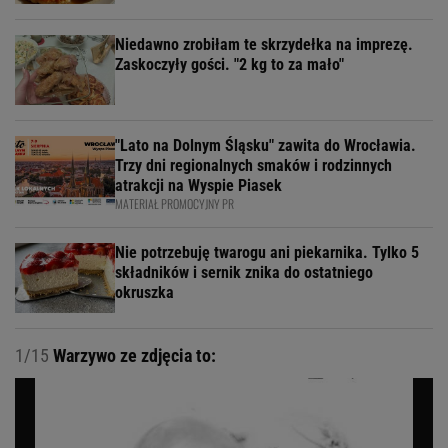
Niedawno zrobiłam te skrzydełka na imprezę.
Zaskoczyły gości. "2 kg to za mało"
"Lato na Dolnym Śląsku" zawita do Wrocławia.
Trzy dni regionalnych smaków i rodzinnych
atrakcji na Wyspie Piasek
MATERIAŁ PROMOCYJNY PR
Nie potrzebuję twarogu ani piekarnika. Tylko 5
składników i sernik znika do ostatniego
okruszka
1/15
Warzywo ze zdjęcia to: