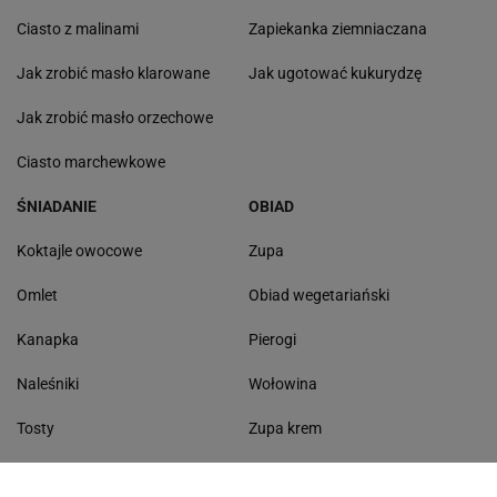
Ciasto z malinami
Zapiekanka ziemniaczana
Jak zrobić masło klarowane
Jak ugotować kukurydzę
Jak zrobić masło orzechowe
Ciasto marchewkowe
ŚNIADANIE
OBIAD
Koktajle owocowe
Zupa
Omlet
Obiad wegetariański
Kanapka
Pierogi
Naleśniki
Wołowina
Tosty
Zupa krem
Racuchy
Filet z kurczaka