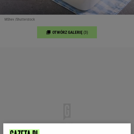
MShev /Shutterstock
OTWÓRZ GALERIĘ
(3)