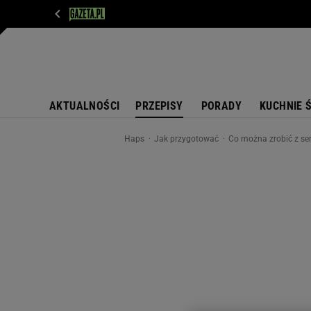
WIADOMOŚCI
NEXT
SPORT
PLOTEK
D
AKTUALNOŚCI
PRZEPISY
PORADY
KUCHNIE 
Haps
Jak przygotować
Co można zrobić z ser