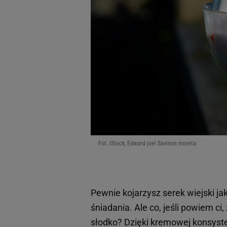
Fot. iStock, Edward joel Savinon moreta
Pewnie kojarzysz serek wiejski ja
śniadania. Ale co, jeśli powiem c
słodko? Dzięki kremowej konsyst