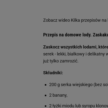
Zobacz wideo
Kilka przepisów na 
Przepis na domowe lody. Zaskak
Zaskocz wszystkich lodami, któr
serek - lekki, białkowy i delikat
już tylko zamrozić.
Składniki:
200 g serka wiejskiego (bez sol
2 banany,
2 łyżki miodu lub syropu klon