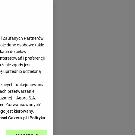
6
] Zaufanych Partnerów
woje dane osobowe takie
likach do celów
teresowań i preferencji
ażenie zgody jest
dę uprzednio udzieloną
yczących funkcjonowania
kach przetwarzanie
ązanej – Agora S.A. –
awień Zaawansowanych”
go jest kierowany.
ości Gazeta.pl
i
Polityka