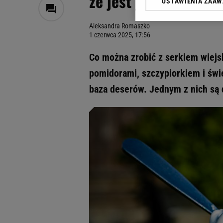
że jest jak z dobrej l
USTAWIENIA ZAA
Klikając „Akceptuję” wyra
Zaufanych Partnerów i A
Aleksandra Romaszko
dotyczące plików cookie,
1 czerwca 2025, 17:56
odnośnik „Ustawienia pr
plików cookie możliwa je
Co można zrobić z serkiem wiejs
My, nasi Zaufani Partne
pomidorami, szczypiorkiem i świ
Użycie dokładnych danych
baza deserów. Jednym z nich są 
Przechowywanie informacji
badnie odbiorców i uleps