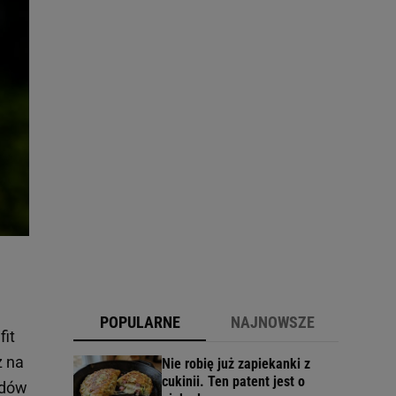
POPULARNE
NAJNOWSZE
fit
ż na
Nie robię już zapiekanki z
cukinii. Ten patent jest o
odów