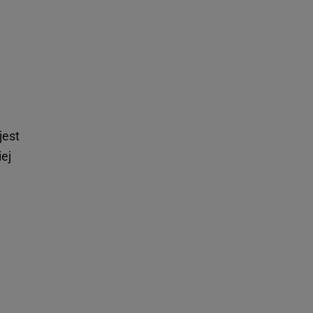
jest
iej