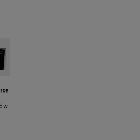
arce
ć w