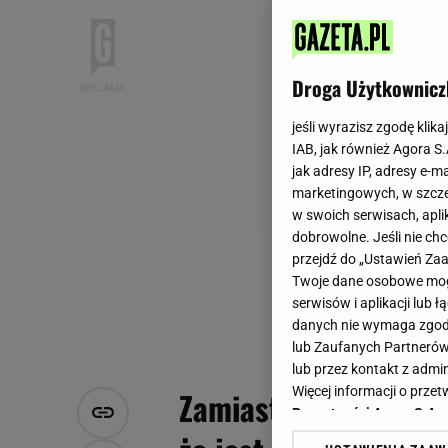
Droga Użytkownicz
jeśli wyrazisz zgodę klika
IAB, jak również Agora S
jak adresy IP, adresy e-m
marketingowych, w szcze
w swoich serwisach, aplik
dobrowolne. Jeśli nie ch
przejdź do „Ustawień Z
Twoje dane osobowe mogą
serwisów i aplikacji lub
danych nie wymaga zgody 
lub Zaufanych Partnerów
lub przez kontakt z admi
Więcej informacji o prz
Zamiast śniadania zr
Prywatności Agora S.A.