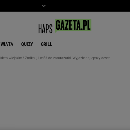
ZIECKO
MOTO
ŚWIATA
QUIZY
GRILL
kiem wiejskim? Zmiksuj i włóż do zamrażarki. Wyjdzie najlepszy deser