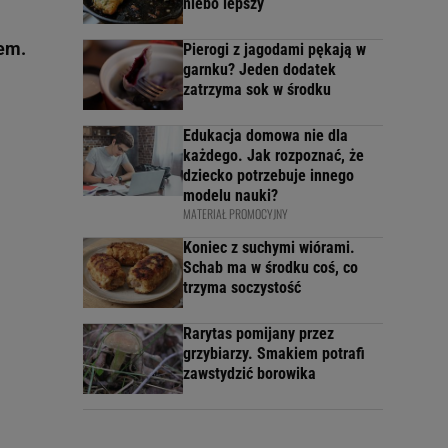
niebo lepszy
rem.
Pierogi z jagodami pękają w
garnku? Jeden dodatek
zatrzyma sok w środku
Edukacja domowa nie dla
każdego. Jak rozpoznać, że
dziecko potrzebuje innego
modelu nauki?
MATERIAŁ PROMOCYJNY
Koniec z suchymi wiórami.
Schab ma w środku coś, co
trzyma soczystość
Rarytas pomijany przez
grzybiarzy. Smakiem potrafi
zawstydzić borowika