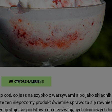
OTWÓRZ GALERIĘ
(3)
ko coś, co jesz na szybko z
warzywami
albo jako składnik 
i, że ten niepozorny produkt świetnie sprawdza się równie
encji staje się podstawą do orzeźwiających domowych l