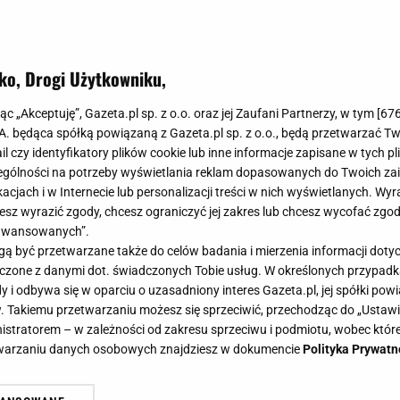
ko, Drogi Użytkowniku,
jąc „Akceptuję”, Gazeta.pl sp. z o.o. oraz jej Zaufani Partnerzy, w tym [
67
.A. będąca spółką powiązaną z Gazeta.pl sp. z o.o., będą przetwarzać T
ail czy identyfikatory plików cookie lub inne informacje zapisane w tych p
gólności na potrzeby wyświetlania reklam dopasowanych do Twoich zain
acjach i w Internecie lub personalizacji treści w nich wyświetlanych. Wyr
cesz wyrazić zgody, chcesz ograniczyć jej zakres lub chcesz wycofać zgo
aawansowanych”.
 być przetwarzane także do celów badania i mierzenia informacji dot
 łączone z danymi dot. świadczonych Tobie usług. W określonych przypad
i odbywa się w oparciu o uzasadniony interes Gazeta.pl, jej spółki powi
. Takiemu przetwarzaniu możesz się sprzeciwić, przechodząc do „Ust
nistratorem – w zależności od zakresu sprzeciwu i podmiotu, wobec które
etwarzaniu danych osobowych znajdziesz w dokumencie
Polityka Prywatn
obiłam z niego deser. Każdy mówił,