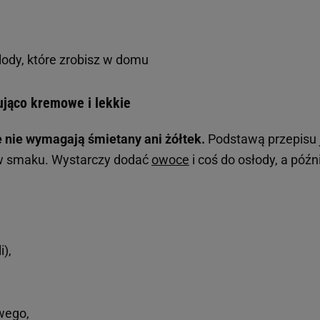
lody, które zrobisz w domu
ująco kremowe i lekkie
e nie wymagają śmietany ani żółtek.
Podstawą przepisu 
ny w smaku. Wystarczy dodać
owoce
i coś do osłody, a późn
i),
owego,