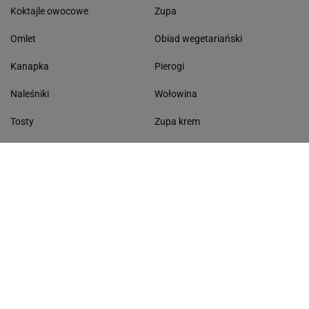
Koktajle owocowe
Zupa
Omlet
Obiad wegetariański
Kanapka
Pierogi
Naleśniki
Wołowina
Tosty
Zupa krem
Racuchy
Filet z kurczaka
Miód lipowy
Sałatka szwajcarska
Masło czosnkowe
Dania w 20 minut
KONTAKT
Serwis Haps.pl
ul. Czerska 8/10 00-732 Warszawa