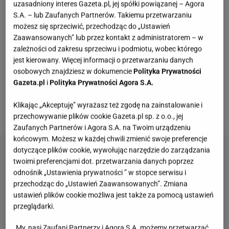
uzasadniony interes Gazeta.pl, jej spółki powiązanej – Agora
zupach, w sosach, czy z
owocami
, kluski lane
S.A. – lub Zaufanych Partnerów. Takiemu przetwarzaniu
zawsze powinny być delikatne i mięciutkie. Przepis
możesz się sprzeciwić, przechodząc do „Ustawień
jest bardzo prosty, bo to w zasadzie tylko mąka, sól i
Zaawansowanych” lub przez kontakt z administratorem – w
zależności od zakresu sprzeciwu i podmiotu, wobec którego
jajka. Jednak tutaj bardzo ważne są proporcje i typ
jest kierowany. Więcej informacji o przetwarzaniu danych
mąki. Powinna być miałka, najlepiej sprawdzą się
osobowych znajdziesz w dokumencie
Polityka Prywatności
więc niskie typy, takie jak 450 i 500. Proporcje jednak
Gazeta.pl
i
Polityka Prywatności Agora S.A.
jest bardzo łatwo zapamiętać -
na 100 g mąki
Klikając „Akceptuję” wyrażasz też zgodę na zainstalowanie i
pszennej przypadają dwa średnie jajka.
przechowywanie plików cookie Gazeta.pl sp. z o.o., jej
Zaufanych Partnerów i Agora S.A. na Twoim urządzeniu
końcowym. Możesz w każdej chwili zmienić swoje preferencje
dotyczące plików cookie, wywołując narzędzie do zarządzania
twoimi preferencjami dot. przetwarzania danych poprzez
odnośnik „Ustawienia prywatności ” w stopce serwisu i
przechodząc do „Ustawień Zaawansowanych”. Zmiana
ustawień plików cookie możliwa jest także za pomocą ustawień
przeglądarki.
My, nasi Zaufani Partnerzy i Agora S.A. możemy przetwarzać