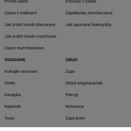
Proste ciasto
Potrawy z cukinii
Ciasto z malinami
Zapiekanka ziemniaczana
Jak zrobić masło klarowane
Jak ugotować kukurydzę
Jak zrobić masło orzechowe
Ciasto marchewkowe
ŚNIADANIE
OBIAD
Koktajle owocowe
Zupa
Omlet
Obiad wegetariański
Kanapka
Pierogi
Naleśniki
Wołowina
Tosty
Zupa krem
Racuchy
Filet z kurczaka