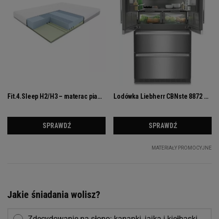
Jakie śniadania wolisz?
Zdecydowanie na słono: kanapki, jajka i kiełbaski