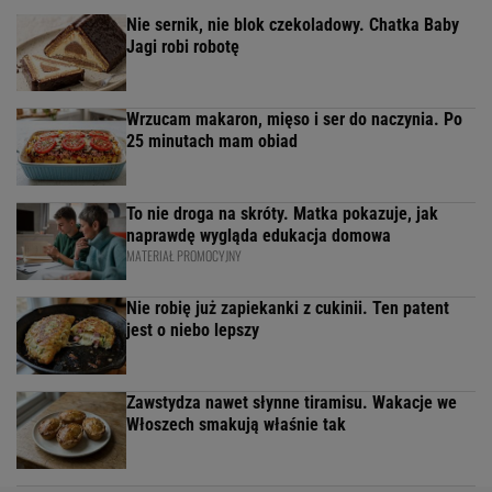
Nie sernik, nie blok czekoladowy. Chatka Baby
Jagi robi robotę
Wrzucam makaron, mięso i ser do naczynia. Po
25 minutach mam obiad
To nie droga na skróty. Matka pokazuje, jak
naprawdę wygląda edukacja domowa
MATERIAŁ PROMOCYJNY
Nie robię już zapiekanki z cukinii. Ten patent
jest o niebo lepszy
Zawstydza nawet słynne tiramisu. Wakacje we
Włoszech smakują właśnie tak