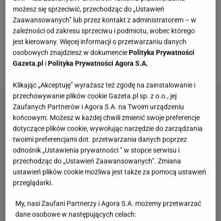
nie będzie to zwykły, jajeczny
placek
, a pyszne,
możesz się sprzeciwić, przechodząc do „Ustawień
puszyste skraweczki. Jak to osiągnąć? Gdy jajko
Zaawansowanych” lub przez kontakt z administratorem – w
zależności od zakresu sprzeciwu i podmiotu, wobec którego
wlane na patelnię zacznie się ścinać, delikatnie
jest kierowany. Więcej informacji o przetwarzaniu danych
mieszaj je szpatułką. Dalej szczegółowo
osobowych znajdziesz w dokumencie
Polityka Prywatności
wyjaśniamy,
jak zrobić przepyszny omlet cesarski.
Gazeta.pl
i
Polityka Prywatności Agora S.A.
Klikając „Akceptuję” wyrażasz też zgodę na zainstalowanie i
przechowywanie plików cookie Gazeta.pl sp. z o.o., jej
Zaufanych Partnerów i Agora S.A. na Twoim urządzeniu
końcowym. Możesz w każdej chwili zmienić swoje preferencje
dotyczące plików cookie, wywołując narzędzie do zarządzania
twoimi preferencjami dot. przetwarzania danych poprzez
odnośnik „Ustawienia prywatności ” w stopce serwisu i
przechodząc do „Ustawień Zaawansowanych”. Zmiana
ustawień plików cookie możliwa jest także za pomocą ustawień
przeglądarki.
My, nasi Zaufani Partnerzy i Agora S.A. możemy przetwarzać
dane osobowe w następujących celach: