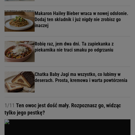
Makaron Hailey Bieber wraca w nowej odsłonie.
Dodaj ten składnik i już nigdy nie zrobisz go
inaczej
Robię raz, jem dwa dni. Ta zapiekanka z
piekarnika nie traci smaku po odgrzaniu
Chatka Baby Jagi ma wszystko, co lubimy w
deserach. Prosta, kremowa i warta powtórzenia
1/11
Ten owoc jest dość mały. Rozpoznasz go, widząc
tylko jego pestkę?