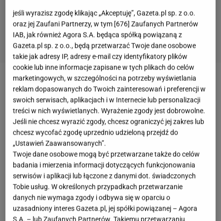
jeśli wyrazisz zgodę klikając „Akceptuję”, Gazeta.pl sp. z o.o.
oraz jej Zaufani Partnerzy, w tym [
676
] Zaufanych Partnerów
IAB, jak również Agora S.A. będąca spółką powiązaną z
Gazeta.pl sp. z o.o., będą przetwarzać Twoje dane osobowe
takie jak adresy IP, adresy e-mail czy identyfikatory plików
cookie lub inne informacje zapisane w tych plikach do celów
marketingowych, w szczególności na potrzeby wyświetlania
Omlet cesarski
ma niewiele wspólnego z
reklam dopasowanych do Twoich zainteresowań i preferencji w
klasycznym, płaskim omletem z dodatkiem szynki,
swoich serwisach, aplikacjach i w Internecie lub personalizacji
treści w nich wyświetlanych. Wyrażenie zgody jest dobrowolne.
sera lub różnych
warzyw
. Nasza propozycja
Jeśli nie chcesz wyrazić zgody, chcesz ograniczyć jej zakres lub
to śniadanie i deser w jednym. Jeśli już masz lekki
chcesz wycofać zgodę uprzednio udzieloną przejdź do
przesyt szybkich i nudnych kanapek, jajecznicę
„Ustawień Zaawansowanych”.
Twoje dane osobowe mogą być przetwarzane także do celów
jadasz w kółko i już ci się ulewa,
postaw na tę wersję
badania i mierzenia informacji dotyczących funkcjonowania
śniadania z jajkami.
Przepis na omlet cesarski jest
serwisów i aplikacji lub łączone z danymi dot. świadczonych
prosty, a danie wychodzi nie tylko naprawdę pyszne,
Tobie usług. W określonych przypadkach przetwarzanie
danych nie wymaga zgody i odbywa się w oparciu o
lecz także pięknie i apetycznie prezentuje się na
uzasadniony interes Gazeta.pl, jej spółki powiązanej – Agora
talerzu. Co jest w nim takiego wyjątkowego? Otóż
S.A. – lub Zaufanych Partnerów. Takiemu przetwarzaniu