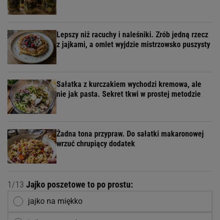
Lepszy niż racuchy i naleśniki. Zrób jedną rzecz
z jajkami, a omlet wyjdzie mistrzowsko puszysty
Sałatka z kurczakiem wychodzi kremowa, ale
nie jak pasta. Sekret tkwi w prostej metodzie
Żadna tona przypraw. Do sałatki makaronowej
wrzuć chrupiący dodatek
1/13
Jajko poszetowe to po prostu:
jajko na miękko