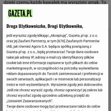
dzięki czemu każdy kawałek ma wyrazisty smak. To
wypiek, który dobrze sprawdza się zarówno do
kawy
,
jak i na większe uroczystości.
Droga Użytkowniczko, Drogi Użytkowniku,
jeśli wyrazisz zgodę klikając „Akceptuję”, Gazeta.pl sp. z o.o.
oraz jej Zaufani Partnerzy, w tym [
676
] Zaufanych Partnerów
IAB, jak również Agora S.A. będąca spółką powiązaną z
Gazeta.pl sp. z o.o., będą przetwarzać Twoje dane osobowe
takie jak adresy IP, adresy e-mail czy identyfikatory plików
cookie lub inne informacje zapisane w tych plikach do celów
marketingowych, w szczególności na potrzeby wyświetlania
reklam dopasowanych do Twoich zainteresowań i preferencji w
swoich serwisach, aplikacjach i w Internecie lub personalizacji
treści w nich wyświetlanych. Wyrażenie zgody jest dobrowolne.
Jeśli nie chcesz wyrazić zgody, chcesz ograniczyć jej zakres lub
chcesz wycofać zgodę uprzednio udzieloną przejdź do
„Ustawień Zaawansowanych”.
Twoje dane osobowe mogą być przetwarzane także do celów