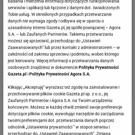
badania i mierzenia informacji dotyczących funkcjonowania
serwisów i aplikacji lub łączone z danymi dot. świadczonych
Tobie usług. W określonych przypadkach przetwarzanie
danych nie wymaga zgody i odbywa się w oparciu o
uzasadniony interes Gazeta.pl, jej spółki powiązanej – Agora
S.A. – lub Zaufanych Partnerów. Takiemu przetwarzaniu
możesz się sprzeciwić, przechodząc do „Ustawień
Zaawansowanych” lub przez kontakt z administratorem – w
zależności od zakresu sprzeciwu i podmiotu, wobec którego
jest kierowany. Więcej informacji o przetwarzaniu danych
osobowych znajdziesz w dokumencie
Polityka Prywatności
Gazeta.pl
i
Polityka Prywatności Agora S.A.
Klikając „Akceptuję” wyrażasz też zgodę na zainstalowanie i
przechowywanie plików cookie Gazeta.pl sp. z o.o., jej
Zaufanych Partnerów i Agora S.A. na Twoim urządzeniu
końcowym. Możesz w każdej chwili zmienić swoje preferencje
Zobacz wideo
Zrobiłam pączki na opak. Tak robiła je
dotyczące plików cookie, wywołując narzędzie do zarządzania
moja babcia
twoimi preferencjami dot. przetwarzania danych poprzez
odnośnik „Ustawienia prywatności ” w stopce serwisu i
przechodząc do „Ustawień Zaawansowanych”. Zmiana