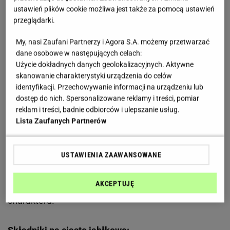
"Ciemne ciasto retro" z jabłkami może wyglądać
ustawień plików cookie możliwa jest także za pomocą ustawień
przeglądarki.
efektownie. Kruche warstwy i krem tworzą idealne
połączenie
My, nasi Zaufani Partnerzy i Agora S.A. możemy przetwarzać
dane osobowe w następujących celach:
Użycie dokładnych danych geolokalizacyjnych. Aktywne
Ciasto retro
wyróżnia się połączeniem kilku różnych
skanowanie charakterystyki urządzenia do celów
struktur. Kruche blaty kontrastują z miękkim ciastem
identyfikacji. Przechowywanie informacji na urządzeniu lub
jabłkowym i lekką masą budyniową z dodatkiem
dostęp do nich. Spersonalizowane reklamy i treści, pomiar
jogurtów owocowych. Całość dobrze się kroi i
reklam i treści, badnie odbiorców i ulepszanie usług.
Lista Zaufanych Partnerów
prezentuje bardzo elegancko.
To właśnie widoczne
warstwy kremu, jabłek i kruchego ciasta sprawiają,
że deser przypomina wypieki z dawnych cukierni.
USTAWIENIA ZAAWANSOWANE
Dodatek orzechów oraz suszonych śliwek podkreśla
AKCEPTUJĘ
smak i nadaje całości bardziej domowego
charakteru.