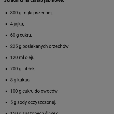
Składniki na ciasto jabłkowe:
300 g mąki pszennej,
4 jajka,
60 g cukru,
225 g posiekanych orzechów,
120 ml oleju,
700 g jabłek,
8 g kakao,
100 g cukru do owoców,
5 g sody oczyszczonej,
150 g suszonych śliwek.