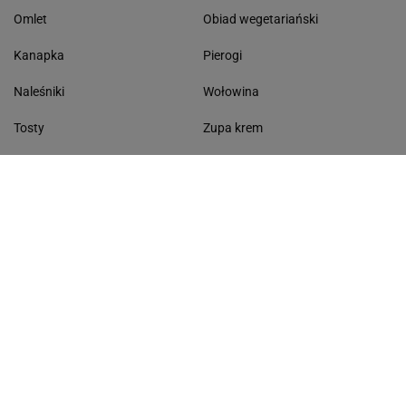
Omlet
Obiad wegetariański
Kanapka
Pierogi
Naleśniki
Wołowina
Tosty
Zupa krem
Racuchy
Filet z kurczaka
Miód lipowy
Sałatka szwajcarska
Masło czosnkowe
Dania w 20 minut
KONTAKT
Serwis Haps.pl
ul. Czerska 8/10 00-732 Warszawa
Napisz do nas