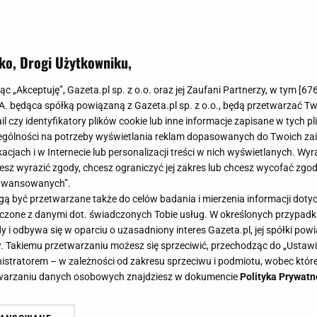
ko, Drogi Użytkowniku,
jąc „Akceptuję”, Gazeta.pl sp. z o.o. oraz jej Zaufani Partnerzy, w tym [
67
.A. będąca spółką powiązaną z Gazeta.pl sp. z o.o., będą przetwarzać T
ail czy identyfikatory plików cookie lub inne informacje zapisane w tych p
gólności na potrzeby wyświetlania reklam dopasowanych do Twoich zain
acjach i w Internecie lub personalizacji treści w nich wyświetlanych. Wyr
cesz wyrazić zgody, chcesz ograniczyć jej zakres lub chcesz wycofać zgo
aawansowanych”.
 być przetwarzane także do celów badania i mierzenia informacji dot
 łączone z danymi dot. świadczonych Tobie usług. W określonych przypad
i odbywa się w oparciu o uzasadniony interes Gazeta.pl, jej spółki powi
. Takiemu przetwarzaniu możesz się sprzeciwić, przechodząc do „Ust
nistratorem – w zależności od zakresu sprzeciwu i podmiotu, wobec które
etwarzaniu danych osobowych znajdziesz w dokumencie
Polityka Prywatn
 i faworki? Lekarka wskazała