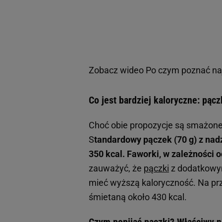
Zobacz wideo
Po czym poznać na
Co jest bardziej kaloryczne: pąc
Choć obie propozycje są smażone 
S
tandardowy pączek (70 g) z na
350 kcal. Faworki, w zależności o
zauważyć, że
pączki
z dodatkowym
mieć wyższą kaloryczność. Na przy
śmietaną około 430 kcal.
Czym popijać pączki? Właściwy n