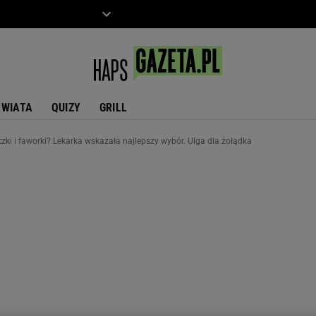
ZIECKO
MOTO
ŚWIATA
QUIZY
GRILL
ki i faworki? Lekarka wskazała najlepszy wybór. Ulga dla żołądka