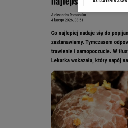
najlepszy wybór. Ulg
USTAWIENIA ZAA
Klikając „Akceptuję” wyra
Zaufanych Partnerów i A
Aleksandra Romaszko
dotyczące plików cookie,
4 lutego 2026, 08:51
odnośnik „Ustawienia pr
plików cookie możliwa je
Co najlepiej nadaje się do popij
My, nasi Zaufani Partne
zastanawiamy. Tymczasem odpowie
Użycie dokładnych danych
trawienie i samopoczucie. W tłu
Przechowywanie informacji
badnie odbiorców i uleps
Lekarka wskazała, który napój na