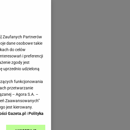
6
] Zaufanych Partnerów
woje dane osobowe takie
likach do celów
teresowań i preferencji
ażenie zgody jest
dę uprzednio udzieloną
yczących funkcjonowania
kach przetwarzanie
ązanej – Agora S.A. –
awień Zaawansowanych”
go jest kierowany.
ości Gazeta.pl
i
Polityka