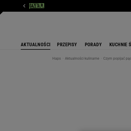
WIADOMOŚCI
NEXT
SPORT
PLOTEK
D
AKTUALNOŚCI
PRZEPISY
PORADY
KUCHNIE 
Haps
Aktualności kulinarne
Czym popijać pącz