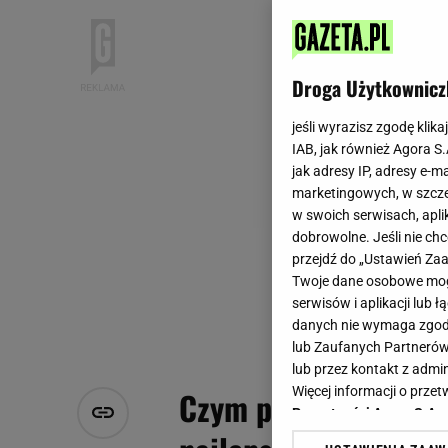
Droga Użytkownicz
jeśli wyrazisz zgodę klika
IAB, jak również Agora S
jak adresy IP, adresy e-m
marketingowych, w szcze
w swoich serwisach, aplik
dobrowolne. Jeśli nie ch
przejdź do „Ustawień Z
Twoje dane osobowe mogą
serwisów i aplikacji lub
danych nie wymaga zgody 
lub Zaufanych Partnerów
lub przez kontakt z admi
Więcej informacji o prz
Czym popijać pączki
Prywatności Agora S.A.