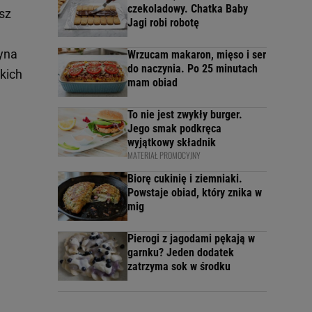
czekoladowy. Chatka Baby
sz
Jagi robi robotę
yna
Wrzucam makaron, mięso i ser
do naczynia. Po 25 minutach
kich
mam obiad
To nie jest zwykły burger.
Jego smak podkręca
wyjątkowy składnik
MATERIAŁ PROMOCYJNY
Biorę cukinię i ziemniaki.
Powstaje obiad, który znika w
mig
Pierogi z jagodami pękają w
garnku? Jeden dodatek
zatrzyma sok w środku