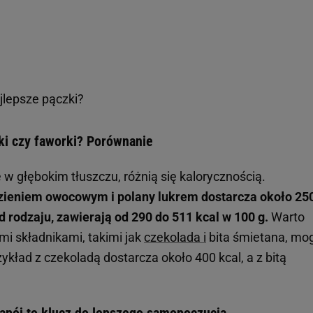
jlepsze pączki?
zki czy faworki? Porównanie
w głębokim tłuszczu, różnią się kalorycznością.
dzieniem owocowym i polany lukrem dostarcza około 25
d rodzaju, zawierają od 290 do 511 kcal w 100 g.
Warto
i składnikami, takimi jak
czekolada i
bita śmietana, mo
kład z czekoladą dostarcza około 400 kcal, a z bitą
apój to klucz do lepszego samopoczucia