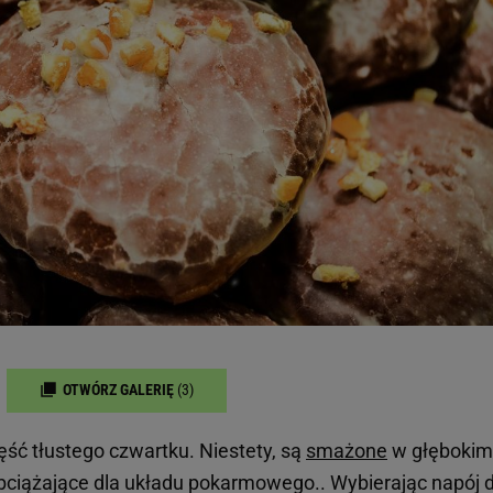
OTWÓRZ GALERIĘ
(3)
ęść tłustego czwartku. Niestety, są
smażone
w głębokim
 obciążające dla układu pokarmowego.. Wybierając napój 