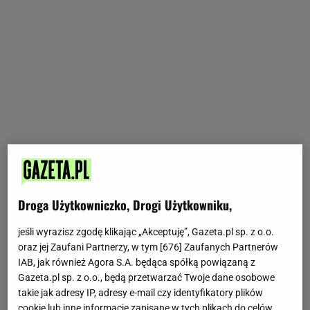
Droga Użytkowniczko, Drogi Użytkowniku,
jeśli wyrazisz zgodę klikając „Akceptuję”, Gazeta.pl sp. z o.o.
oraz jej Zaufani Partnerzy, w tym [
676
] Zaufanych Partnerów
IAB, jak również Agora S.A. będąca spółką powiązaną z
Gazeta.pl sp. z o.o., będą przetwarzać Twoje dane osobowe
takie jak adresy IP, adresy e-mail czy identyfikatory plików
cookie lub inne informacje zapisane w tych plikach do celów