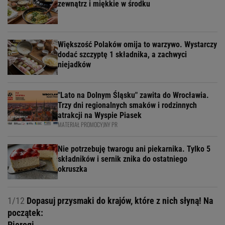
zewnątrz i miękkie w środku
Większość Polaków omija to warzywo. Wystarczy
dodać szczyptę 1 składnika, a zachwyci
niejadków
"Lato na Dolnym Śląsku" zawita do Wrocławia.
Trzy dni regionalnych smaków i rodzinnych
atrakcji na Wyspie Piasek
MATERIAŁ PROMOCYJNY PR
Nie potrzebuję twarogu ani piekarnika. Tylko 5
składników i sernik znika do ostatniego
okruszka
1/12
Dopasuj przysmaki do krajów, które z nich słyną! Na
początek:
Pierogi -