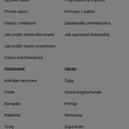
Szybkie ciasto
Przystawki na imprezę
Proste ciasto
Potrawy z cukinii
Ciasto z malinami
Zapiekanka ziemniaczana
Jak zrobić masło klarowane
Jak ugotować kukurydzę
Jak zrobić masło orzechowe
Ciasto marchewkowe
ŚNIADANIE
OBIAD
Koktajle owocowe
Zupa
Omlet
Obiad wegetariański
Kanapka
Pierogi
Naleśniki
Wołowina
Tosty
Zupa krem