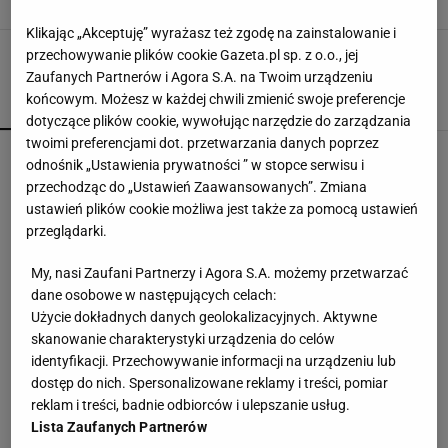
Klikając „Akceptuję” wyrażasz też zgodę na zainstalowanie i
przechowywanie plików cookie Gazeta.pl sp. z o.o., jej
Zaufanych Partnerów i Agora S.A. na Twoim urządzeniu
końcowym. Możesz w każdej chwili zmienić swoje preferencje
POPULARNE
NAJNOWSZE
dotyczące plików cookie, wywołując narzędzie do zarządzania
twoimi preferencjami dot. przetwarzania danych poprzez
Biorę cukinię i ziemniaki. Powstaje obiad, który
odnośnik „Ustawienia prywatności ” w stopce serwisu i
znika w mig
przechodząc do „Ustawień Zaawansowanych”. Zmiana
ustawień plików cookie możliwa jest także za pomocą ustawień
przeglądarki.
Mało kto przygotowuje cukinię w ten sposób.
Efekt zachwyca
My, nasi Zaufani Partnerzy i Agora S.A. możemy przetwarzać
dane osobowe w następujących celach:
Użycie dokładnych danych geolokalizacyjnych. Aktywne
Nie czekaj, aż będzie za późno. To może
skanowanie charakterystyki urządzenia do celów
oznaczać, że szkoła przestała służyć dziecku
identyfikacji. Przechowywanie informacji na urządzeniu lub
MATERIAŁ PROMOCYJNY
dostęp do nich. Spersonalizowane reklamy i treści, pomiar
reklam i treści, badnie odbiorców i ulepszanie usług.
Masz czerstwy chleb? Daj szklankę i zrób
Lista Zaufanych Partnerów
chłodnik lepszy od litewskiego