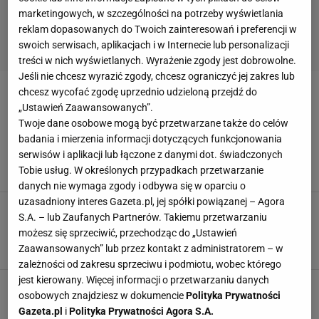
marketingowych, w szczególności na potrzeby wyświetlania
reklam dopasowanych do Twoich zainteresowań i preferencji w
swoich serwisach, aplikacjach i w Internecie lub personalizacji
treści w nich wyświetlanych. Wyrażenie zgody jest dobrowolne.
Jeśli nie chcesz wyrazić zgody, chcesz ograniczyć jej zakres lub
chcesz wycofać zgodę uprzednio udzieloną przejdź do
TRUNEK
„Ustawień Zaawansowanych”.
Twoje dane osobowe mogą być przetwarzane także do celów
Nie tylko do jaj i buraczków! Zanurz składnik w
badania i mierzenia informacji dotyczących funkcjonowania
domowym trunku, medykament na wagę złota
serwisów i aplikacji lub łączone z danymi dot. świadczonych
gwarantowany
Tobie usług. W określonych przypadkach przetwarzanie
CHRZAN
NALEWKA
NALEWKI
danych nie wymaga zgody i odbywa się w oparciu o
uzasadniony interes Gazeta.pl, jej spółki powiązanej – Agora
Likier jajeczny - przepis na holenderski
S.A. – lub Zaufanych Partnerów. Takiemu przetwarzaniu
specjał. Idealny na Boże Narodzenie, ale trzeba
możesz się sprzeciwić, przechodząc do „Ustawień
go zrobić 21 dni wcześniej
Zaawansowanych” lub przez kontakt z administratorem – w
ADWOKAT
ALKOHOL
BOŻE NARODZENIE
zależności od zakresu sprzeciwu i podmiotu, wobec którego
jest kierowany. Więcej informacji o przetwarzaniu danych
Ajerkoniak: składniki i przygotowanie. Do
osobowych znajdziesz w dokumencie
Polityka Prywatności
czego podawać ajerkoniak?
Gazeta.pl
i
Polityka Prywatności Agora S.A.
ADVOCAAT
ALKOHOL
JAJKA