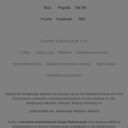
Buzz
Pogoda
Tok.FM
Poczta
Facebook
RSS
Copyright © Gazeta.pl sp. z o.o.
O Nas
Staże u nas
Reklama
Polityka prywatności
Wszystkie artykuły
Zasady korzystania z portalu
Zgłoś uwagi
Ustawienia prywatności
Właściciel niniejszego serwisu nie wyraża zgody na zwielokrotnianie ani inne
korzystanie z utworów rozpowszechnionych w tym serwisie, w celu
eksploracji tekstów i danych. Więcej informacji w
zastrzeżeniu dot. eksploracji tekstów i danych
Treści z
serwisów internetowych Grupy Wyborcza.pl
oraz serwisu tokfm.pl
prezentujemy w ramach komercyjnej współpracy z ich wydawcami: