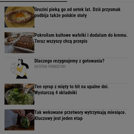
Gruzini pieką go od setek lat. Dziś przysmak
podbija także polskie stoły
Pokroiłam kultowe wafelki i dodałam do kremu.
Teraz wszyscy chcą przepis
Dlaczego rezygnujemy z gotowania?
MATERIAŁ PROMOCYJNY
Ten syrop z mięty to hit na upalne dni.
Wystarczą 4 składniki
Tak wekowane przetwory wytrzymają miesiące.
Kluczowy jest jeden etap