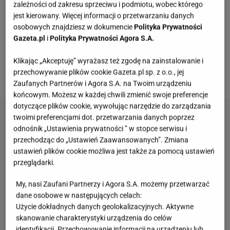
po słoik gotowego sosu bolońskiego albo fasolki po
zależności od zakresu sprzeciwu i podmiotu, wobec którego
bretońsku, by w kilka minut przyrządzić treściwe
jest kierowany. Więcej informacji o przetwarzaniu danych
osobowych znajdziesz w dokumencie
Polityka Prywatności
danie. Często też zdarza się, że po świętach zostaje
Gazeta.pl
i
Polityka Prywatności Agora S.A.
sporo mięsa, z którym nie ma co zrobić. Wekowanie
uchroni je przed zmarnowaniem. Jak się za to
Klikając „Akceptuję” wyrażasz też zgodę na zainstalowanie i
przechowywanie plików cookie Gazeta.pl sp. z o.o., jej
zabrać? Podpowiadamy.
Zaufanych Partnerów i Agora S.A. na Twoim urządzeniu
końcowym. Możesz w każdej chwili zmienić swoje preferencje
dotyczące plików cookie, wywołując narzędzie do zarządzania
twoimi preferencjami dot. przetwarzania danych poprzez
odnośnik „Ustawienia prywatności ” w stopce serwisu i
przechodząc do „Ustawień Zaawansowanych”. Zmiana
ustawień plików cookie możliwa jest także za pomocą ustawień
przeglądarki.
My, nasi Zaufani Partnerzy i Agora S.A. możemy przetwarzać
dane osobowe w następujących celach:
Użycie dokładnych danych geolokalizacyjnych. Aktywne
skanowanie charakterystyki urządzenia do celów
identyfikacji. Przechowywanie informacji na urządzeniu lub