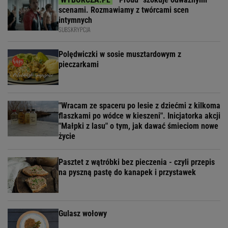
scenami. Rozmawiamy z twórcami scen
intymnych
SUBSKRYPCJA
Polędwiczki w sosie musztardowym z
pieczarkami
"Wracam ze spaceru po lesie z dziećmi z kilkoma
flaszkami po wódce w kieszeni". Inicjatorka akcji
"Małpki z lasu" o tym, jak dawać śmieciom nowe
życie
Pasztet z wątróbki bez pieczenia - czyli przepis
na pyszną pastę do kanapek i przystawek
Gulasz wołowy