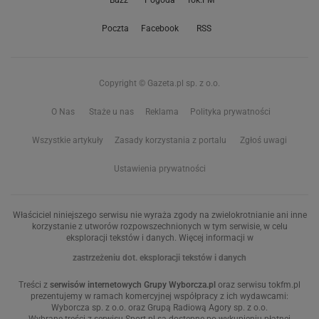
Buzz
Pogoda
Tok.FM
Poczta
Facebook
RSS
Copyright © Gazeta.pl sp. z o.o.
O Nas
Staże u nas
Reklama
Polityka prywatności
Wszystkie artykuły
Zasady korzystania z portalu
Zgłoś uwagi
Ustawienia prywatności
Właściciel niniejszego serwisu nie wyraża zgody na zwielokrotnianie ani inne
korzystanie z utworów rozpowszechnionych w tym serwisie, w celu
eksploracji tekstów i danych. Więcej informacji w
zastrzeżeniu dot. eksploracji tekstów i danych
Treści z
serwisów internetowych Grupy Wyborcza.pl
oraz serwisu tokfm.pl
prezentujemy w ramach komercyjnej współpracy z ich wydawcami:
Wyborcza sp. z o.o. oraz Grupą Radiową Agory sp. z o.o.