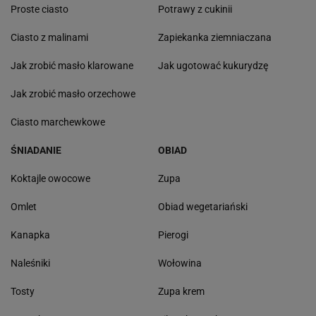
Proste ciasto
Potrawy z cukinii
Ciasto z malinami
Zapiekanka ziemniaczana
Jak zrobić masło klarowane
Jak ugotować kukurydzę
Jak zrobić masło orzechowe
Ciasto marchewkowe
ŚNIADANIE
OBIAD
Koktajle owocowe
Zupa
Omlet
Obiad wegetariański
Kanapka
Pierogi
Naleśniki
Wołowina
Tosty
Zupa krem