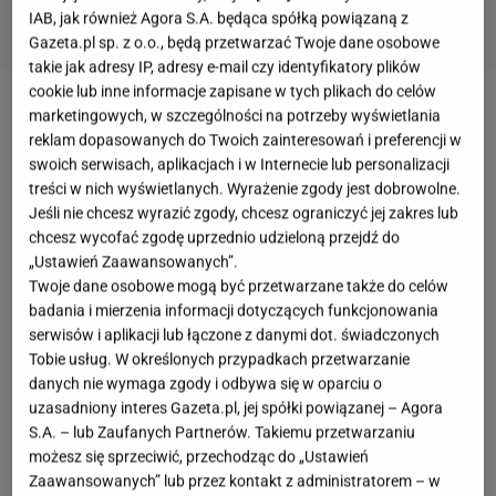
IAB, jak również Agora S.A. będąca spółką powiązaną z
Gazeta.pl sp. z o.o., będą przetwarzać Twoje dane osobowe
takie jak adresy IP, adresy e-mail czy identyfikatory plików
cookie lub inne informacje zapisane w tych plikach do celów
marketingowych, w szczególności na potrzeby wyświetlania
Wekowanie - co to jest?
reklam dopasowanych do Twoich zainteresowań i preferencji w
swoich serwisach, aplikacjach i w Internecie lub personalizacji
Wekowanie to proces pasteryzacji żywności. Dzięki
treści w nich wyświetlanych. Wyrażenie zgody jest dobrowolne.
niemu można przedłużyć przydatność do spożycia
Jeśli nie chcesz wyrazić zgody, chcesz ograniczyć jej zakres lub
chcesz wycofać zgodę uprzednio udzieloną przejdź do
wielu gotowych potraw czy przetworów. Polega on
„Ustawień Zaawansowanych”.
na konserwowaniu produktów żywnościowych
Twoje dane osobowe mogą być przetwarzane także do celów
poprzez gotowanie ich w wekach, czyli słojach z
badania i mierzenia informacji dotyczących funkcjonowania
wieczkiem i gumową uszczelką - stąd nazwa tego
serwisów i aplikacji lub łączone z danymi dot. świadczonych
Tobie usług. W określonych przypadkach przetwarzanie
procesu. Dziś częściej używa się do tego celu
danych nie wymaga zgody i odbywa się w oparciu o
zwykłych słoików z zakrętką typu twist-off.
uzasadniony interes Gazeta.pl, jej spółki powiązanej – Agora
Wekowanie przydaje się szczególnie, gdy brakuje
S.A. – lub Zaufanych Partnerów. Takiemu przetwarzaniu
możesz się sprzeciwić, przechodząc do „Ustawień
czasu na przygotowanie obiadu. Wystarczy sięgnąć
Zaawansowanych” lub przez kontakt z administratorem – w