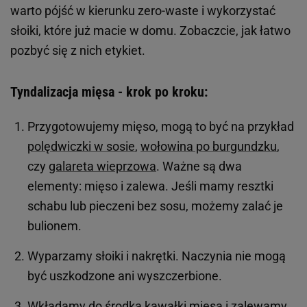
warto pójść w kierunku zero-waste i wykorzystać
słoiki, które już macie w domu. Zobaczcie, jak łatwo
pozbyć się z nich etykiet.
Tyndalizacja mięsa - krok po kroku:
Przygotowujemy mięso, mogą to być na przykład
polędwiczki w sosie
,
wołowina po burgundzku
,
czy
galareta wieprzowa
. Ważne są dwa
elementy: mięso i zalewa. Jeśli mamy resztki
schabu lub pieczeni bez sosu, możemy zalać je
bulionem.
Wyparzamy słoiki i nakrętki. Naczynia nie mogą
być uszkodzone ani wyszczerbione.
Wkładamy do środka kawałki mięsa i zalewamy