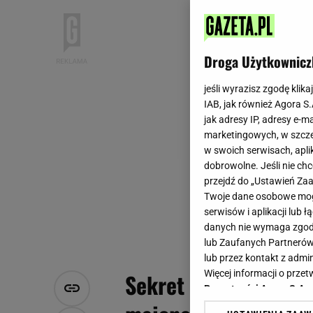
Droga Użytkownicz
jeśli wyrazisz zgodę klika
IAB, jak również Agora S
jak adresy IP, adresy e-m
marketingowych, w szcze
w swoich serwisach, aplik
dobrowolne. Jeśli nie ch
przejdź do „Ustawień Z
Twoje dane osobowe mogą
serwisów i aplikacji lub
danych nie wymaga zgody 
lub Zaufanych Partnerów
lub przez kontakt z admi
Więcej informacji o prz
Sekret idealnego, k
Prywatności Agora S.A.