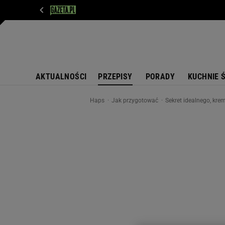
WIADOMOŚCI
NEXT
SPORT
PLOTEK
D
AKTUALNOŚCI
PRZEPISY
PORADY
KUCHNIE 
Haps
Jak przygotować
Sekret idealnego, kr