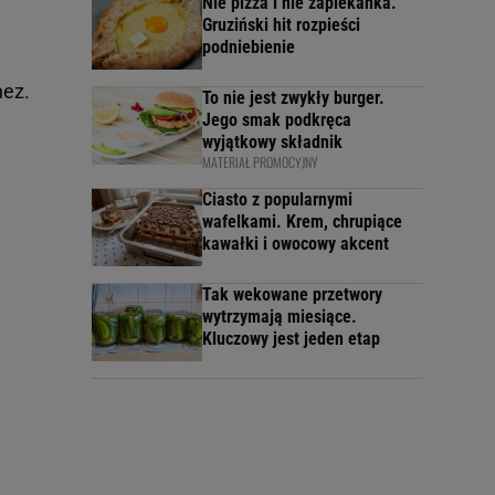
Nie pizza i nie zapiekanka.
Gruziński hit rozpieści
podniebienie
nez.
To nie jest zwykły burger.
Jego smak podkręca
wyjątkowy składnik
MATERIAŁ PROMOCYJNY
Ciasto z popularnymi
wafelkami. Krem, chrupiące
kawałki i owocowy akcent
Tak wekowane przetwory
wytrzymają miesiące.
Kluczowy jest jeden etap