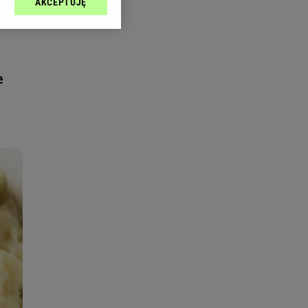
AKCEPTUJĘ
l sp. z o.o., jej
ić swoje preferencje
arzania danych poprzez
ych”. Zmiana ustawień
e
ach:
 celów identyfikacji.
omiar reklam i treści,