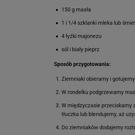
150 g masła
1 i 1/4 szklanki mleka lub śmie
4 łyżki majonezu
sól i biały pieprz
Sposób przygotowania:
Ziemniaki obieramy i gotujemy
W rondelku podgrzewamy masł
W międzyczasie przeciskamy z
tłuczka lub blendujemy, aż uz
Do ziemniaków dodajemy rozt