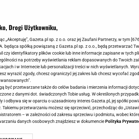
ko, Drogi Użytkowniku,
jąc „Akceptuję”, Gazeta.pl sp. z o.o. oraz jej Zaufani Partnerzy, w tym [
67
.A. będąca spółką powiązaną z Gazeta.pl sp. z o.o., będą przetwarzać T
ail czy identyfikatory plików cookie lub inne informacje zapisane w tych p
gólności na potrzeby wyświetlania reklam dopasowanych do Twoich zain
acjach i w Internecie lub personalizacji treści w nich wyświetlanych. Wyr
cesz wyrazić zgody, chcesz ograniczyć jej zakres lub chcesz wycofać zgo
aawansowanych”.
 być przetwarzane także do celów badania i mierzenia informacji dot
 łączone z danymi dot. świadczonych Tobie usług. W określonych przypad
i odbywa się w oparciu o uzasadniony interes Gazeta.pl, jej spółki powi
. Takiemu przetwarzaniu możesz się sprzeciwić, przechodząc do „Ust
nistratorem – w zależności od zakresu sprzeciwu i podmiotu, wobec które
etwarzaniu danych osobowych znajdziesz w dokumencie
Polityka Prywatn
remowego puree? Dodaj trochę