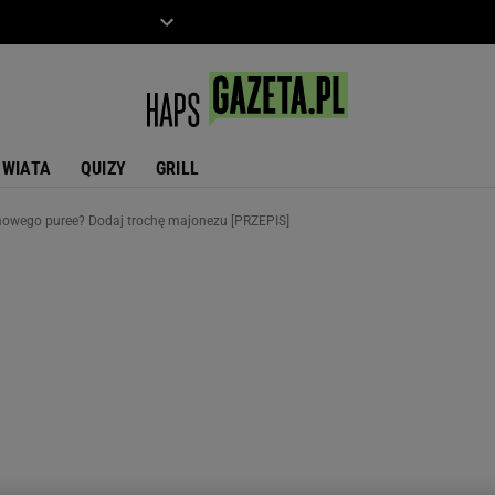
ZIECKO
MOTO
ŚWIATA
QUIZY
GRILL
emowego puree? Dodaj trochę majonezu [PRZEPIS]