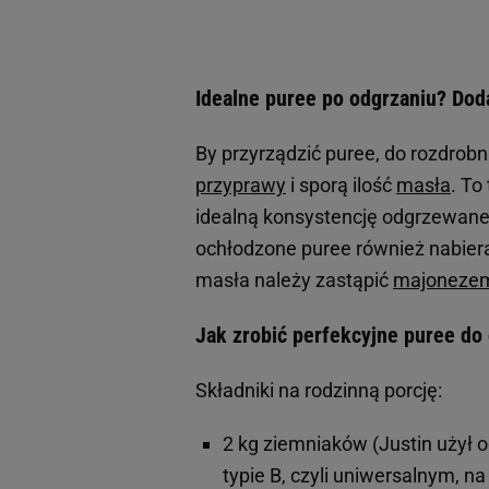
Idealne puree po odgrzaniu? Dod
By przyrządzić puree, do rozdrob
przyprawy
i sporą ilość
masła
. To
idealną konsystencję odgrzewaneg
ochłodzone puree również nabiera 
masła należy zastąpić
majoneze
Jak zrobić perfekcyjne puree do 
Składniki na rodzinną porcję:
2 kg ziemniaków (Justin użył 
typie B, czyli uniwersalnym, na 