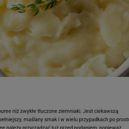
uree niż zwykłe tłuczone ziemniaki. Jest ciekawszą
pełniejszy, maślany smak i w wielu przypadkach po prost
uree należy przyrządzać tuż przed podaniem, ponieważ