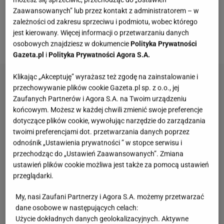
Zaawansowanych” lub przez kontakt z administratorem – w
pierwszego kęsa? Jeśli jeszcze nie próbowaliście
zależności od zakresu sprzeciwu i podmiotu, wobec którego
takich przetworów, jak najszybciej naprawcie błąd i
jest kierowany. Więcej informacji o przetwarzaniu danych
przygotujcie wszystkie potrzebne produkty.
osobowych znajdziesz w dokumencie
Polityka Prywatności
Gazeta.pl
i
Polityka Prywatności Agora S.A.
Klikając „Akceptuję” wyrażasz też zgodę na zainstalowanie i
przechowywanie plików cookie Gazeta.pl sp. z o.o., jej
Zaufanych Partnerów i Agora S.A. na Twoim urządzeniu
końcowym. Możesz w każdej chwili zmienić swoje preferencje
dotyczące plików cookie, wywołując narzędzie do zarządzania
twoimi preferencjami dot. przetwarzania danych poprzez
odnośnik „Ustawienia prywatności ” w stopce serwisu i
przechodząc do „Ustawień Zaawansowanych”. Zmiana
ustawień plików cookie możliwa jest także za pomocą ustawień
przeglądarki.
My, nasi Zaufani Partnerzy i Agora S.A. możemy przetwarzać
dane osobowe w następujących celach:
Użycie dokładnych danych geolokalizacyjnych. Aktywne