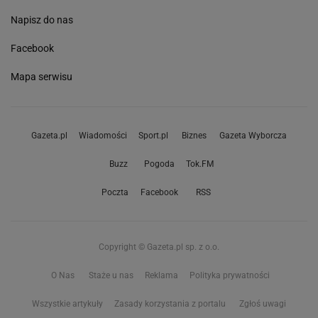
Napisz do nas
Facebook
Mapa serwisu
Gazeta.pl
Wiadomości
Sport.pl
Biznes
Gazeta Wyborcza
Buzz
Pogoda
Tok.FM
Poczta
Facebook
RSS
Copyright © Gazeta.pl sp. z o.o.
O Nas
Staże u nas
Reklama
Polityka prywatności
Wszystkie artykuły
Zasady korzystania z portalu
Zgłoś uwagi