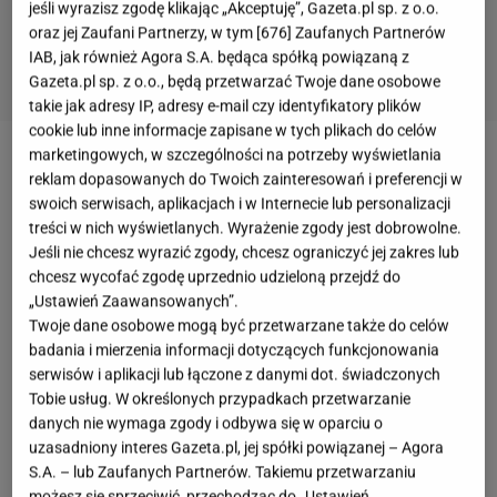
jeśli wyrazisz zgodę klikając „Akceptuję”, Gazeta.pl sp. z o.o.
oraz jej Zaufani Partnerzy, w tym [
676
] Zaufanych Partnerów
IAB, jak również Agora S.A. będąca spółką powiązaną z
Gazeta.pl sp. z o.o., będą przetwarzać Twoje dane osobowe
takie jak adresy IP, adresy e-mail czy identyfikatory plików
cookie lub inne informacje zapisane w tych plikach do celów
marketingowych, w szczególności na potrzeby wyświetlania
Ogórki kiszone to przetwór, który trzymamy
reklam dopasowanych do Twoich zainteresowań i preferencji w
obowiązkowo w naszych spiżarniach. Ich smak
swoich serwisach, aplikacjach i w Internecie lub personalizacji
treści w nich wyświetlanych. Wyrażenie zgody jest dobrowolne.
idealnie współgra z mięsem i ziemniaczkami z
Jeśli nie chcesz wyrazić zgody, chcesz ograniczyć jej zakres lub
koperkiem. Dodajemy je do różnych dań, na przykład
chcesz wycofać zgodę uprzednio udzieloną przejdź do
sałatek (śledziowej lub gyrosa) i burgerów, a
„Ustawień Zaawansowanych”.
Twoje dane osobowe mogą być przetwarzane także do celów
niektóre osoby nie wyobrażają sobie bez nich pizzy.
badania i mierzenia informacji dotyczących funkcjonowania
Czy wiecie jednak, że ogórki można nieco
serwisów i aplikacji lub łączone z danymi dot. świadczonych
zmodyfikować? Wystarczy tylko odrobina miodu, by
Tobie usług. W określonych przypadkach przetwarzanie
danych nie wymaga zgody i odbywa się w oparciu o
zyskały wyjątkowy smak i aromat. To połączenie na
uzasadniony interes Gazeta.pl, jej spółki powiązanej – Agora
pierwszy rzut oka wydaje się nieco dziwne, ale warto
S.A. – lub Zaufanych Partnerów. Takiemu przetwarzaniu
je przetestować. Kto wie, może pokochasz je od
możesz się sprzeciwić, przechodząc do „Ustawień