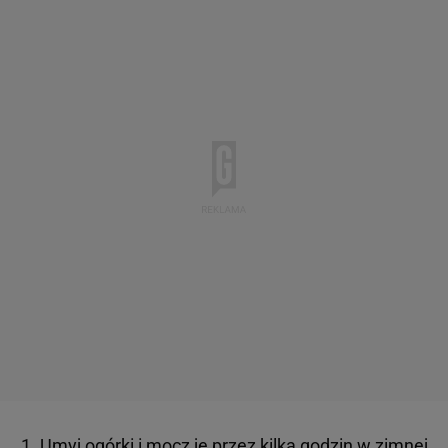
Umyj ogórki i mocz je przez kilka godzin w zimnej