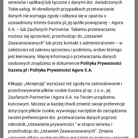
serwisów i aplikacji lub łączone z danymi dot. świadczonych
innych regionach Polski, a wtedy skrywa się ono pod
Tobie usług. W określonych przypadkach przetwarzanie
inną nazwą.
danych nie wymaga zgody i odbywa się w oparciu o
uzasadniony interes Gazeta.pl, jej spółki powiązanej – Agora
S.A. – lub Zaufanych Partnerów. Takiemu przetwarzaniu
możesz się sprzeciwić, przechodząc do „Ustawień
Zaawansowanych” lub przez kontakt z administratorem – w
zależności od zakresu sprzeciwu i podmiotu, wobec którego
jest kierowany. Więcej informacji o przetwarzaniu danych
osobowych znajdziesz w dokumencie
Polityka Prywatności
Gazeta.pl
i
Polityka Prywatności Agora S.A.
Klikając „Akceptuję” wyrażasz też zgodę na zainstalowanie i
przechowywanie plików cookie Gazeta.pl sp. z o.o., jej
Zaufanych Partnerów i Agora S.A. na Twoim urządzeniu
końcowym. Możesz w każdej chwili zmienić swoje preferencje
dotyczące plików cookie, wywołując narzędzie do zarządzania
twoimi preferencjami dot. przetwarzania danych poprzez
odnośnik „Ustawienia prywatności ” w stopce serwisu i
przechodząc do „Ustawień Zaawansowanych”. Zmiana
ustawień plików cookie możliwa jest także za pomocą ustawień