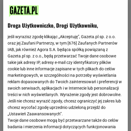
Droga Użytkowniczko, Drogi Użytkowniku,
jeśli wyrazisz zgodę klikając „Akceptuję”, Gazeta.pl sp. z o.o.
oraz jej Zaufani Partnerzy, w tym [
676
] Zaufanych Partnerów
IAB, jak również Agora S.A. będąca spółką powiązaną z
Murzin
to danie, które wywodzi się z
województwa
Gazeta.pl sp. z o.o., będą przetwarzać Twoje dane osobowe
śląskiego
, a dokładniej z okolic Śląska
takie jak adresy IP, adresy e-mail czy identyfikatory plików
Cieszyńskiego. To nic innego jak
ciasto drożdżowe
cookie lub inne informacje zapisane w tych plikach do celów
marketingowych, w szczególności na potrzeby wyświetlania
wypełnione
boczkiem
, szynką i
dodatkiem
kiełbasy.
reklam dopasowanych do Twoich zainteresowań i preferencji w
Swoją formą może przypominać bardzo dobrze
swoich serwisach, aplikacjach i w Internecie lub personalizacji
wypieczony
chleb
. Odpowiednio wykonany powinien
treści w nich wyświetlanych. Wyrażenie zgody jest dobrowolne.
Jeśli nie chcesz wyrazić zgody, chcesz ograniczyć jej zakres lub
mieć nadzienie, które jest dokładnie zatopione w
chcesz wycofać zgodę uprzednio udzieloną przejdź do
cieście. Najczęściej
pieczony
był w okolicach
„Ustawień Zaawansowanych”.
Wielkanocy i właśnie w tym okresie najbardziej
Twoje dane osobowe mogą być przetwarzane także do celów
badania i mierzenia informacji dotyczących funkcjonowania
każdego cieszył. Danie to można spotkać również