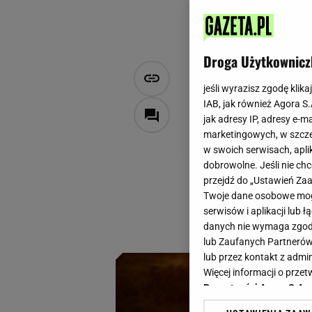
Droga Użytkownicz
Te pierogi 
jeśli wyrazisz zgodę klika
niesmaczne
IAB, jak również Agora S
jak adresy IP, adresy e-m
marketingowych, w szcze
Aleksandra Szponar
w swoich serwisach, aplik
26 maja 2024, 10:30
dobrowolne. Jeśli nie ch
przejdź do „Ustawień Z
Pierogi robi się n
Twoje dane osobowe mogą
twarogiem. Tym raz
serwisów i aplikacji lub
lepszemu. Ten fars
danych nie wymaga zgody 
lub Zaufanych Partnerów
lub przez kontakt z admi
Więcej informacji o prz
Prywatności Agora S.A.