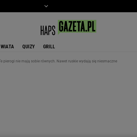
ZIECKO
MOTO
ŚWIATA
QUIZY
GRILL
Te pierogi nie mają sobie równych. Nawet ruskie wydają się niesmaczne