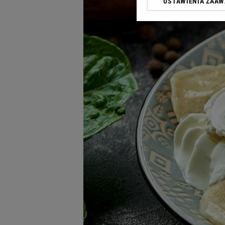
USTAWIENIA ZAA
Klikając „Akceptuję” wyra
Zaufanych Partnerów i A
dotyczące plików cookie,
odnośnik „Ustawienia pr
plików cookie możliwa je
My, nasi Zaufani Partne
Użycie dokładnych danych
Przechowywanie informacji
badnie odbiorców i uleps