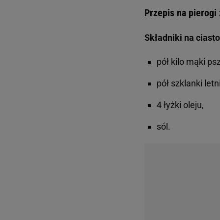
Przepis na pierogi
Składniki na ciasto
pół kilo mąki ps
pół szklanki letn
4 łyżki oleju,
sól.