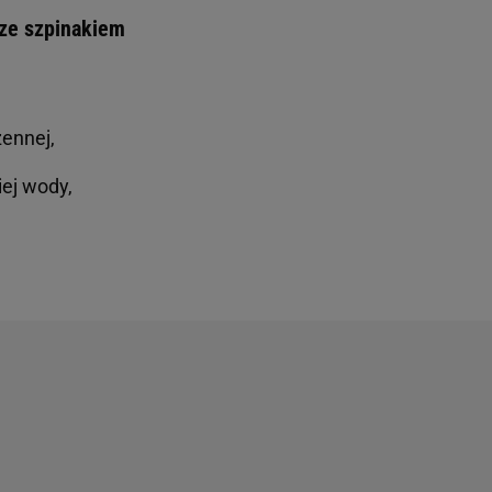
 ze szpinakiem
zennej,
iej wody,