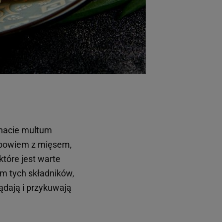
 znacie multum
 bowiem z mięsem,
które jest warte
em tych składników,
ądają i przykuwają