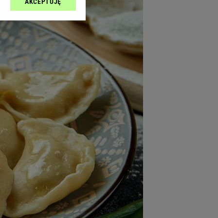
AKCEPTUJĘ
l sp. z o.o., jej
ić swoje preferencje
arzania danych poprzez
ych”. Zmiana ustawień
ach:
 celów identyfikacji.
omiar reklam i treści,