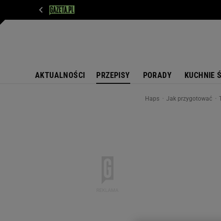
WIADOMOŚCI
NEXT
SPORT
PLOTEK
D
AKTUALNOŚCI
PRZEPISY
PORADY
KUCHNIE 
Haps
Jak przygotować