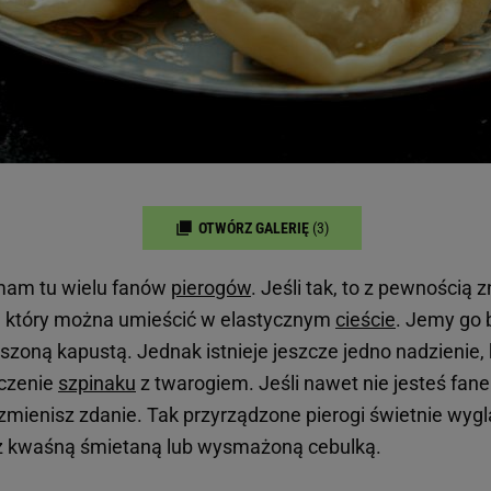
OTWÓRZ GALERIĘ
(3)
mam tu wielu fanów
pierogów
. Jeśli tak, to z pewnością
, który można umieścić w elastycznym
cieście
. Jemy go
iszoną kapustą. Jednak istnieje jeszcze jedno nadzienie, 
ączenie
szpinaku
z twarogiem. Jeśli nawet nie jesteś fan
zmienisz zdanie. Tak przyrządzone pierogi świetnie wygl
 z kwaśną śmietaną lub wysmażoną cebulką.