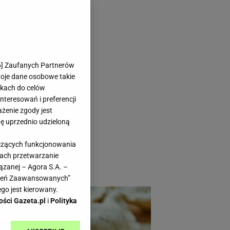
e wydają się
6
] Zaufanych Partnerów
woje dane osobowe takie
likach do celów
teresowań i preferencji
ażenie zgody jest
dę uprzednio udzieloną
ię je ziemniakami i
yczących funkcjonowania
ć miejsca czemuś
kach przetwarzanie
się prezentuje.
ązanej – Agora S.A. –
awień Zaawansowanych”
go jest kierowany.
ości Gazeta.pl
i
Polityka