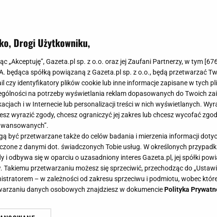
ko, Drogi Użytkowniku,
nie mają sobie równych. Nawet ruski
jąc „Akceptuję”, Gazeta.pl sp. z o.o. oraz jej Zaufani Partnerzy, w tym [
67
.A. będąca spółką powiązaną z Gazeta.pl sp. z o.o., będą przetwarzać T
ail czy identyfikatory plików cookie lub inne informacje zapisane w tych p
gólności na potrzeby wyświetlania reklam dopasowanych do Twoich zain
acjach i w Internecie lub personalizacji treści w nich wyświetlanych. Wyr
cesz wyrazić zgody, chcesz ograniczyć jej zakres lub chcesz wycofać zgo
aawansowanych”.
a wiele różnych sposobów, jednak najczęściej nadziewa s
 być przetwarzane także do celów badania i mierzenia informacji dot
em ten klasyczny przepis idzie w odstawkę, by ustąpi
 łączone z danymi dot. świadczonych Tobie usług. W określonych przypad
z przebija smakiem wszystkie inne, a do tego świetnie 
i odbywa się w oparciu o uzasadniony interes Gazeta.pl, jej spółki powi
. Takiemu przetwarzaniu możesz się sprzeciwić, przechodząc do „Ust
nistratorem – w zależności od zakresu sprzeciwu i podmiotu, wobec które
etwarzaniu danych osobowych znajdziesz w dokumencie
Polityka Prywatn