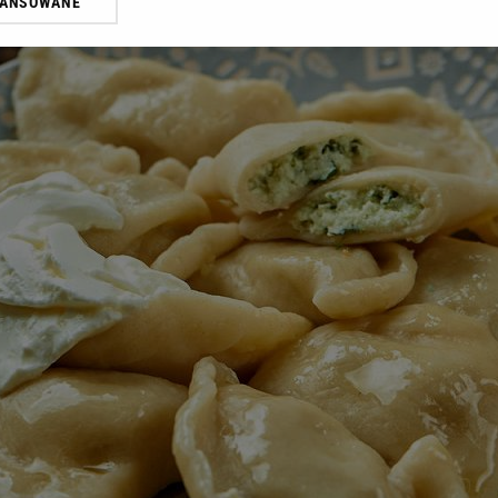
WANSOWANE
żasz też zgodę na zainstalowanie i przechowywanie plików cookie Gazeta.p
gora S.A. na Twoim urządzeniu końcowym. Możesz w każdej chwili zmien
 wywołując narzędzie do zarządzania twoimi preferencjami dot. przetw
ywatności ” w stopce serwisu i przechodząc do „Ustawień Zaawansowan
st także za pomocą ustawień przeglądarki.
rzy i Agora S.A. możemy przetwarzać dane osobowe w następujących cel
 geolokalizacyjnych. Aktywne skanowanie charakterystyki urządzenia do
 na urządzeniu lub dostęp do nich. Spersonalizowane reklamy i treści, p
zanie usług.
Lista Zaufanych Partnerów