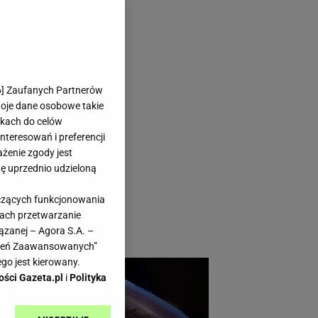
am kilka
6
] Zaufanych Partnerów
woje dane osobowe takie
likach do celów
teresowań i preferencji
ażenie zgody jest
dę uprzednio udzieloną
im domu to letni
yczących funkcjonowania
mu nie widziałam
kach przetwarzanie
ązanej – Agora S.A. –
awień Zaawansowanych”
go jest kierowany.
ości Gazeta.pl
i
Polityka