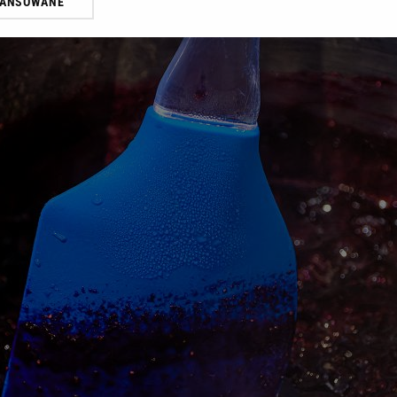
WANSOWANE
żasz też zgodę na zainstalowanie i przechowywanie plików cookie Gazeta.p
gora S.A. na Twoim urządzeniu końcowym. Możesz w każdej chwili zmien
 wywołując narzędzie do zarządzania twoimi preferencjami dot. przetw
ywatności ” w stopce serwisu i przechodząc do „Ustawień Zaawansowan
st także za pomocą ustawień przeglądarki.
rzy i Agora S.A. możemy przetwarzać dane osobowe w następujących cel
 geolokalizacyjnych. Aktywne skanowanie charakterystyki urządzenia do
 na urządzeniu lub dostęp do nich. Spersonalizowane reklamy i treści, p
zanie usług.
Lista Zaufanych Partnerów