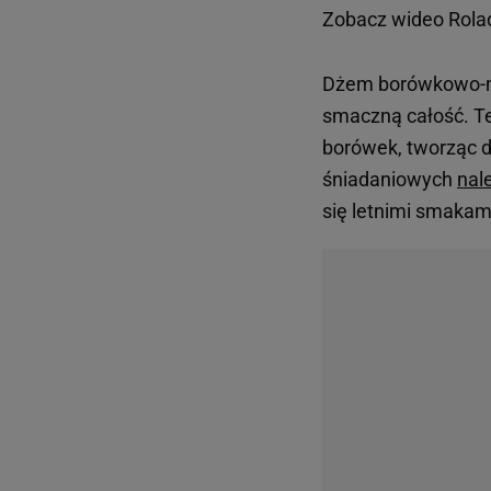
Zobacz wideo
Rola
Dżem borówkowo-ma
smaczną całość. Te
borówek, tworząc d
śniadaniowych
nal
się letnimi smakam