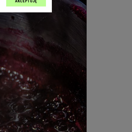
AKCEPTUJĘ
l sp. z o.o., jej
ić swoje preferencje
arzania danych poprzez
ych”. Zmiana ustawień
ach:
 celów identyfikacji.
omiar reklam i treści,