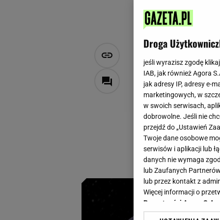
Droga Użytkownicz
Takiego dże
jeśli wyrazisz zgodę klika
słoików i m
IAB, jak również Agora S
jak adresy IP, adresy e-m
marketingowych, w szcze
Aleksandra Szponar
w swoich serwisach, aplik
2 sierpnia 2024, 11:00
dobrowolne. Jeśli nie ch
przejdź do „Ustawień Z
Robienie dżemów to
Twoje dane osobowe mogą
punkt obowiązkowy,
serwisów i aplikacji lub
nigdzie, a świetni
danych nie wymaga zgody 
lub Zaufanych Partnerów
lub przez kontakt z admi
Więcej informacji o prz
Prywatności Agora S.A.