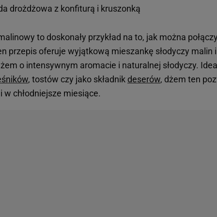
da drożdżowa z konfiturą i kruszonką
linowy to doskonały przykład na to, jak można połącz
n przepis oferuje wyjątkową mieszankę słodyczy malin 
żem o intensywnym aromacie i naturalnej słodyczy. Idea
eśników
, tostów czy jako składnik
deserów
, dżem ten poz
i w chłodniejsze miesiące.