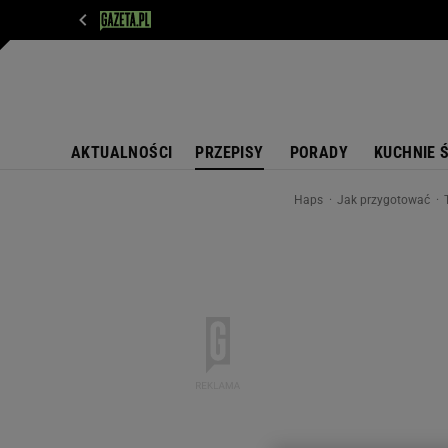
WIADOMOŚCI
NEXT
SPORT
PLOTEK
D
AKTUALNOŚCI
PRZEPISY
PORADY
KUCHNIE 
Haps
Jak przygotować