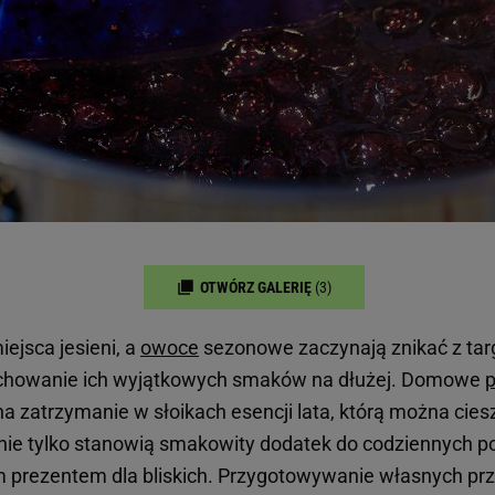
OTWÓRZ GALERIĘ
(3)
iejsca jesieni, a
owoce
sezonowe zaczynają znikać z tar
chowanie ich wyjątkowych smaków na dłużej. Domowe
p
 zatrzymanie w słoikach esencji lata, którą można ciesz
 nie tylko stanowią smakowity dodatek do codziennych po
 prezentem dla bliskich. Przygotowywanie własnych pr