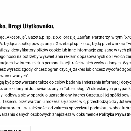
ko, Drogi Użytkowniku,
mu nie widziałam w sklepie. Zrobił
jąc „Akceptuję”, Gazeta.pl sp. z o.o. oraz jej Zaufani Partnerzy, w tym [
67
usiałam robić dokładkę
.A. będąca spółką powiązaną z Gazeta.pl sp. z o.o., będą przetwarzać T
ail czy identyfikatory plików cookie lub inne informacje zapisane w tych p
gólności na potrzeby wyświetlania reklam dopasowanych do Twoich zain
acjach i w Internecie lub personalizacji treści w nich wyświetlanych. Wyr
cesz wyrazić zgody, chcesz ograniczyć jej zakres lub chcesz wycofać zgo
aawansowanych”.
 w niektórych domach coroczna tradycja. Jeśli i w two
 być przetwarzane także do celów badania i mierzenia informacji dot
 to koniecznie musisz zrobić ten przepis. Takiego dże
 łączone z danymi dot. świadczonych Tobie usług. W określonych przypad
e komponuje się z naleśnikami i goframi.
i odbywa się w oparciu o uzasadniony interes Gazeta.pl, jej spółki powi
. Takiemu przetwarzaniu możesz się sprzeciwić, przechodząc do „Ust
nistratorem – w zależności od zakresu sprzeciwu i podmiotu, wobec które
etwarzaniu danych osobowych znajdziesz w dokumencie
Polityka Prywatn