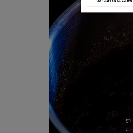
USTAWIENIA ZAA
Klikając „Akceptuję” wyra
Zaufanych Partnerów i A
dotyczące plików cookie,
odnośnik „Ustawienia pr
plików cookie możliwa je
My, nasi Zaufani Partne
Użycie dokładnych danych
Przechowywanie informacji
badnie odbiorców i uleps