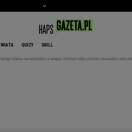
ZIECKO
MOTO
ŚWIATA
QUIZY
GRILL
Takiego dżemu nie widziałam w sklepie. Zrobiłam kilka słoików i musiałam robić do