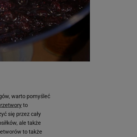
gów, warto pomyśleć
rzetwory
to
yć się przez cały
siłków, ale także
zetworów to także