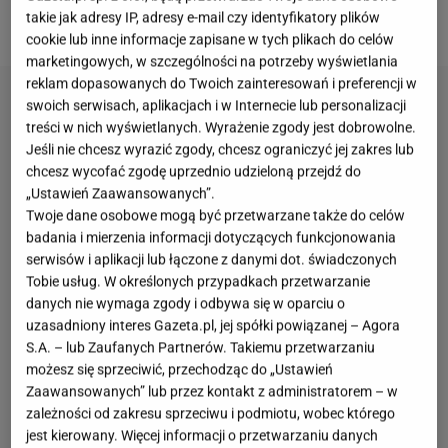
takie jak adresy IP, adresy e-mail czy identyfikatory plików
które nadają całości lekkiej ostrości.
cookie lub inne informacje zapisane w tych plikach do celów
marketingowych, w szczególności na potrzeby wyświetlania
reklam dopasowanych do Twoich zainteresowań i preferencji w
swoich serwisach, aplikacjach i w Internecie lub personalizacji
treści w nich wyświetlanych. Wyrażenie zgody jest dobrowolne.
Jeśli nie chcesz wyrazić zgody, chcesz ograniczyć jej zakres lub
chcesz wycofać zgodę uprzednio udzieloną przejdź do
„Ustawień Zaawansowanych”.
Twoje dane osobowe mogą być przetwarzane także do celów
badania i mierzenia informacji dotyczących funkcjonowania
serwisów i aplikacji lub łączone z danymi dot. świadczonych
Tobie usług. W określonych przypadkach przetwarzanie
danych nie wymaga zgody i odbywa się w oparciu o
uzasadniony interes Gazeta.pl, jej spółki powiązanej – Agora
S.A. – lub Zaufanych Partnerów. Takiemu przetwarzaniu
możesz się sprzeciwić, przechodząc do „Ustawień
Zaawansowanych” lub przez kontakt z administratorem – w
zależności od zakresu sprzeciwu i podmiotu, wobec którego
jest kierowany. Więcej informacji o przetwarzaniu danych