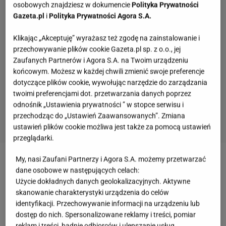
osobowych znajdziesz w dokumencie
Polityka Prywatności
Gazeta.pl
i
Polityka Prywatności Agora S.A.
Klikając „Akceptuję” wyrażasz też zgodę na zainstalowanie i
przechowywanie plików cookie Gazeta.pl sp. z o.o., jej
Zaufanych Partnerów i Agora S.A. na Twoim urządzeniu
końcowym. Możesz w każdej chwili zmienić swoje preferencje
dotyczące plików cookie, wywołując narzędzie do zarządzania
twoimi preferencjami dot. przetwarzania danych poprzez
odnośnik „Ustawienia prywatności ” w stopce serwisu i
przechodząc do „Ustawień Zaawansowanych”. Zmiana
ustawień plików cookie możliwa jest także za pomocą ustawień
przeglądarki.
My, nasi Zaufani Partnerzy i Agora S.A. możemy przetwarzać
Zobacz wideo
Paweł Rawicki: Omijamy szerokim
dane osobowe w następujących celach:
łukiem jajka "trójki"
Użycie dokładnych danych geolokalizacyjnych. Aktywne
skanowanie charakterystyki urządzenia do celów
identyfikacji. Przechowywanie informacji na urządzeniu lub
Czym najlepiej faszerować jajka? Przygotuj
dostęp do nich. Spersonalizowane reklamy i treści, pomiar
reklam i treści, badnie odbiorców i ulepszanie usług.