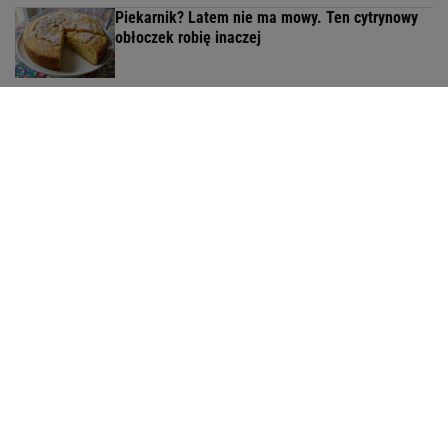
Piekarnik? Latem nie ma mowy. Ten cytrynowy
obłoczek robię inaczej