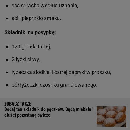
sos sriracha według uznania,
sól i pieprz do smaku.
Składniki na posypkę:
120 g bułki tartej,
2 łyżki oliwy,
łyżeczka słodkiej i ostrej papryki w proszku,
pół łyżeczki
czosnku
granulowanego.
Dodaj ten składnik do pączków. Będą miękkie i
dłużej pozostaną świeże