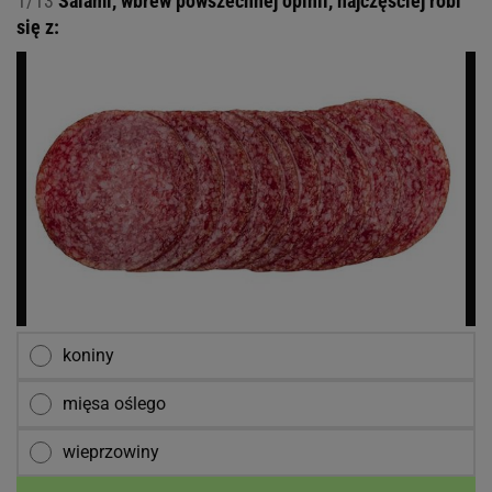
1/13
Salami, wbrew powszechnej opinii, najczęściej robi
się z:
koniny
mięsa oślego
wieprzowiny