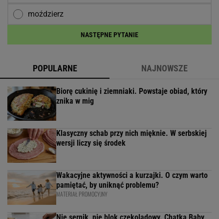
moździerz
NASTĘPNE PYTANIE
POPULARNE
NAJNOWSZE
Biorę cukinię i ziemniaki. Powstaje obiad, który
znika w mig
Klasyczny schab przy nich mięknie. W serbskiej
wersji liczy się środek
Wakacyjne aktywności a kurzajki. O czym warto
pamiętać, by uniknąć problemu?
MATERIAŁ PROMOCYJNY
Nie sernik, nie blok czekoladowy. Chatka Baby