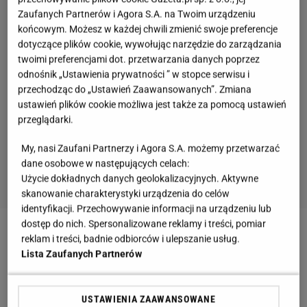
Zaufanych Partnerów i Agora S.A. na Twoim urządzeniu
końcowym. Możesz w każdej chwili zmienić swoje preferencje
dotyczące plików cookie, wywołując narzędzie do zarządzania
twoimi preferencjami dot. przetwarzania danych poprzez
odnośnik „Ustawienia prywatności ” w stopce serwisu i
przechodząc do „Ustawień Zaawansowanych”. Zmiana
ustawień plików cookie możliwa jest także za pomocą ustawień
przeglądarki.
My, nasi Zaufani Partnerzy i Agora S.A. możemy przetwarzać
dane osobowe w następujących celach:
Użycie dokładnych danych geolokalizacyjnych. Aktywne
skanowanie charakterystyki urządzenia do celów
identyfikacji. Przechowywanie informacji na urządzeniu lub
dostęp do nich. Spersonalizowane reklamy i treści, pomiar
Zobacz wideo
Leszek Klimas: Jak zjesz 15 pączków,
reklam i treści, badnie odbiorców i ulepszanie usług.
Lista Zaufanych Partnerów
to następnego dnia nagle nie przytyjesz. To tak nie
działa
USTAWIENIA ZAAWANSOWANE