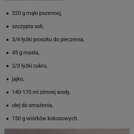
320 g mąki pszennej,
szczypta soli,
3/4 łyżki proszku do pieczenia,
45 g masła,
2/3 łyżki cukru,
jajko,
140-170 ml zimnej wody,
olej do smażenia,
150 g wiórków kokosowych.