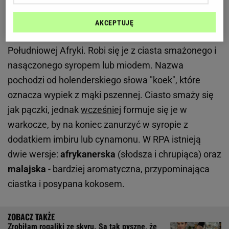
Pączki afrykańskie. Skąd nazwa koeksisters?
AKCEPTUJĘ
Koeksisters to tradycyjny deser z Republiki
Południowej Afryki. Robi się je z ciasta smażonego i
nasączonego syropem lub miodem. Nazwa
pochodzi od holenderskiego słowa "koek", które
oznacza wypiek z mąki pszennej. Ciasto smaży się
jak pączki, jednak
wcześniej
formuje się je w
warkocze, by na koniec zanurzyć w syropie z
dodatkiem imbiru lub cynamonu. W RPA istnieją
dwie wersje:
afrykanerska
(słodsza i chrupiąca) oraz
malajska
- bardziej aromatyczna, przypominająca
ciastka i posypana kokosem.
Zrobiłam rogaliki ze skyru. Są tak pyszne, że