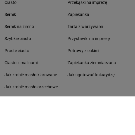
Ciasto
Przekąski na imprezę
Sernik
Zapiekanka
Sernik na zimno
Tarta z warzywami
Szybkie ciasto
Przystawki na imprezę
Proste ciasto
Potrawy z cukinii
Ciasto z malinami
Zapiekanka ziemniaczana
Jak zrobić masło klarowane
Jak ugotować kukurydzę
Jak zrobić masło orzechowe
Ciasto marchewkowe
ŚNIADANIE
OBIAD
Koktajle owocowe
Zupa
Omlet
Obiad wegetariański