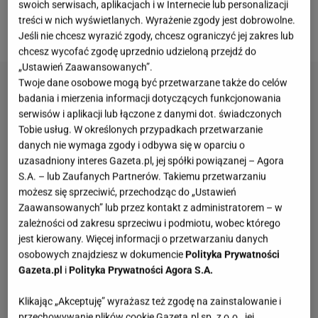
swoich serwisach, aplikacjach i w Internecie lub personalizacji
podobne techniki smażenia prowadzą do zupełnie
treści w nich wyświetlanych. Wyrażenie zgody jest dobrowolne.
innych efektów smakowych.
Jeśli nie chcesz wyrazić zgody, chcesz ograniczyć jej zakres lub
chcesz wycofać zgodę uprzednio udzieloną przejdź do
„Ustawień Zaawansowanych”.
Twoje dane osobowe mogą być przetwarzane także do celów
badania i mierzenia informacji dotyczących funkcjonowania
serwisów i aplikacji lub łączone z danymi dot. świadczonych
Tobie usług. W określonych przypadkach przetwarzanie
danych nie wymaga zgody i odbywa się w oparciu o
uzasadniony interes Gazeta.pl, jej spółki powiązanej – Agora
S.A. – lub Zaufanych Partnerów. Takiemu przetwarzaniu
możesz się sprzeciwić, przechodząc do „Ustawień
Zaawansowanych” lub przez kontakt z administratorem – w
zależności od zakresu sprzeciwu i podmiotu, wobec którego
jest kierowany. Więcej informacji o przetwarzaniu danych
osobowych znajdziesz w dokumencie
Polityka Prywatności
Gazeta.pl
i
Polityka Prywatności Agora S.A.
Klikając „Akceptuję” wyrażasz też zgodę na zainstalowanie i
przechowywanie plików cookie Gazeta.pl sp. z o.o., jej