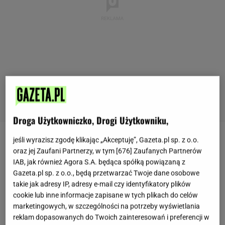
Droga Użytkowniczko, Drogi Użytkowniku,
jeśli wyrazisz zgodę klikając „Akceptuję”, Gazeta.pl sp. z o.o.
Ten
deser
to idealny dowód na to, że w tłusty
oraz jej Zaufani Partnerzy, w tym [
676
] Zaufanych Partnerów
czwartek nie trzeba się ograniczać do tradycyjnych
IAB, jak również Agora S.A. będąca spółką powiązaną z
pączków i faworków. Choć wyglądają niepozornie,
Gazeta.pl sp. z o.o., będą przetwarzać Twoje dane osobowe
takie jak adresy IP, adresy e-mail czy identyfikatory plików
koeksisters wymagają precyzji i cierpliwości.
cookie lub inne informacje zapisane w tych plikach do celów
Ciasto musi odpocząć, a
syrop zostać odpowiednio
marketingowych, w szczególności na potrzeby wyświetlania
schłodzony
. To także ciekawy przykład tego, jak
reklam dopasowanych do Twoich zainteresowań i preferencji w