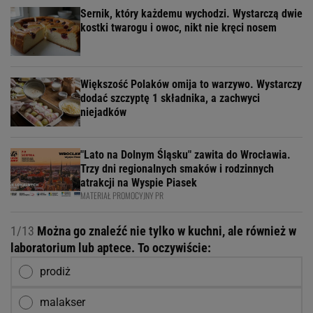
Sernik, który każdemu wychodzi. Wystarczą dwie
kostki twarogu i owoc, nikt nie kręci nosem
Większość Polaków omija to warzywo. Wystarczy
dodać szczyptę 1 składnika, a zachwyci
niejadków
"Lato na Dolnym Śląsku" zawita do Wrocławia.
Trzy dni regionalnych smaków i rodzinnych
atrakcji na Wyspie Piasek
MATERIAŁ PROMOCYJNY PR
1/13
Można go znaleźć nie tylko w kuchni, ale również w
laboratorium lub aptece. To oczywiście:
prodiż
malakser