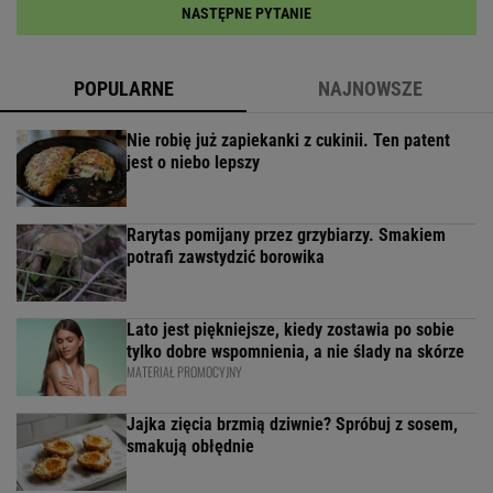
NASTĘPNE PYTANIE
POPULARNE
NAJNOWSZE
Nie robię już zapiekanki z cukinii. Ten patent
jest o niebo lepszy
Rarytas pomijany przez grzybiarzy. Smakiem
potrafi zawstydzić borowika
Lato jest piękniejsze, kiedy zostawia po sobie
tylko dobre wspomnienia, a nie ślady na skórze
MATERIAŁ PROMOCYJNY
Jajka zięcia brzmią dziwnie? Spróbuj z sosem,
smakują obłędnie