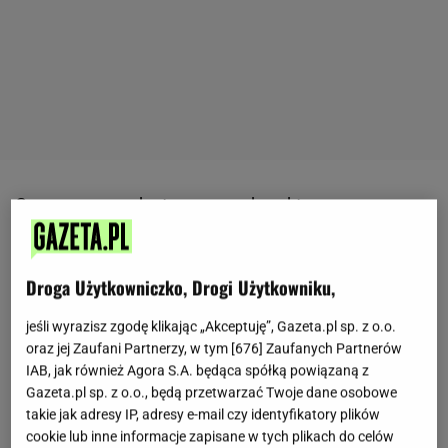
Czarna porzeczka
to owoc z charakterem -
intensywna, lekko kwaśna i pełna wartości
odżywczych.
Kiedyś jadło się ją prosto z krzaka lub
Droga Użytkowniczko, Drogi Użytkowniku,
w dżemie, dziś coraz częściej trafia do koktajli,
ciast i... lodów.
I dobrze, bo w wersji zmrożonej
jeśli wyrazisz zgodę klikając „Akceptuję”, Gazeta.pl sp. z o.o.
smakuje absolutnie obłędnie. W takiej odsłonie jest
oraz jej Zaufani Partnerzy, w tym [
676
] Zaufanych Partnerów
IAB, jak również Agora S.A. będąca spółką powiązaną z
świetną alternatywą dla sklepowych
deserów
. Jeśli
Gazeta.pl sp. z o.o., będą przetwarzać Twoje dane osobowe
masz zapas świeżych lub mrożonych porzeczek,
takie jak adresy IP, adresy e-mail czy identyfikatory plików
koniecznie spróbuj tego
przepisu
.
cookie lub inne informacje zapisane w tych plikach do celów