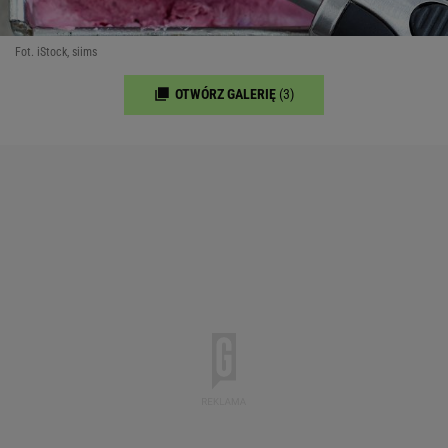
Fot. iStock, siims
OTWÓRZ GALERIĘ
(3)