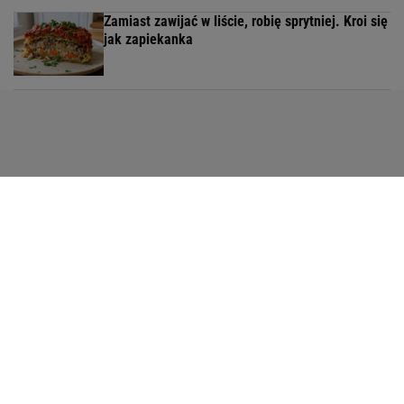
Zamiast zawijać w liście, robię sprytniej. Kroi się
jak zapiekanka