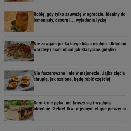
Robię, gdy tylko zauważę w ogrodzie. Idealny do
lemoniady, deseru i... wyjadania łyżką
Nie zawijam już każdego liścia osobno. Układam
warstwy i mam obiad jak klasyczne gołąbki
Nie faszerowane i nie w majonezie. Jajka zięcia
chrupią, jak szalone, będę robić częściej
Sernik nie pęka, nie kruszy się i wygląda
obłędnie. Sekret tkwi w jednym etapie pieczenia