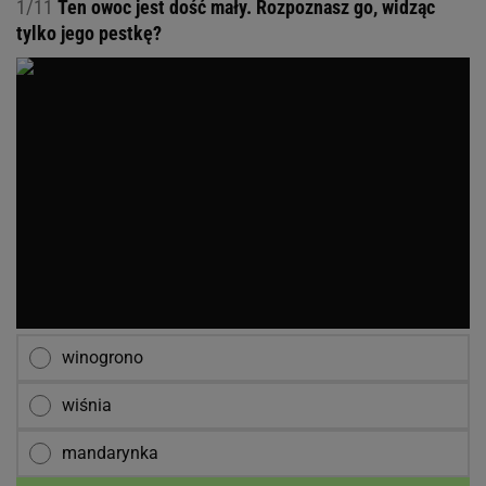
1/11
Ten owoc jest dość mały. Rozpoznasz go, widząc
tylko jego pestkę?
winogrono
wiśnia
mandarynka