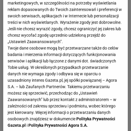
marketingowych, w szczególności na potrzeby wyświetlania
reklam dopasowanych do Twoich zainteresowań i preferencji w
swoich serwisach, aplikacjach i w Internecie lub personalizacji
treści w nich wyświetlanych. Wyrażenie zgody jest dobrowolne.
Jeśli nie chcesz wyrazić zgody, chcesz ograniczyć jej zakres lub
chcesz wycofać zgodę uprzednio udzieloną przejdź do
„Ustawień Zaawansowanych”.
Twoje dane osobowe mogą być przetwarzane także do celów
badania i mierzenia informacji dotyczących funkcjonowania
serwisów i aplikacji lub łączone z danymi dot. świadczonych
Tobie usług. W określonych przypadkach przetwarzanie
danych nie wymaga zgody i odbywa się w oparciu o
uzasadniony interes Gazeta.pl, jej spółki powiązanej – Agora
S.A. – lub Zaufanych Partnerów. Takiemu przetwarzaniu
możesz się sprzeciwić, przechodząc do „Ustawień
Zaawansowanych” lub przez kontakt z administratorem – w
zależności od zakresu sprzeciwu i podmiotu, wobec którego
jest kierowany. Więcej informacji o przetwarzaniu danych
osobowych znajdziesz w dokumencie
Polityka Prywatności
Gazeta.pl
i
Polityka Prywatności Agora S.A.