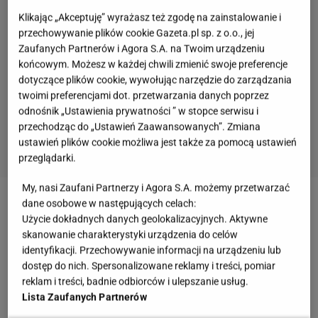
Klikając „Akceptuję” wyrażasz też zgodę na zainstalowanie i
przechowywanie plików cookie Gazeta.pl sp. z o.o., jej
Zaufanych Partnerów i Agora S.A. na Twoim urządzeniu
końcowym. Możesz w każdej chwili zmienić swoje preferencje
dotyczące plików cookie, wywołując narzędzie do zarządzania
twoimi preferencjami dot. przetwarzania danych poprzez
odnośnik „Ustawienia prywatności ” w stopce serwisu i
przechodząc do „Ustawień Zaawansowanych”. Zmiana
ustawień plików cookie możliwa jest także za pomocą ustawień
przeglądarki.
My, nasi Zaufani Partnerzy i Agora S.A. możemy przetwarzać
dane osobowe w następujących celach:
Zobacz wideo
Przepis na domowe lody jogurtowo-
Użycie dokładnych danych geolokalizacyjnych. Aktywne
owocowe
skanowanie charakterystyki urządzenia do celów
identyfikacji. Przechowywanie informacji na urządzeniu lub
dostęp do nich. Spersonalizowane reklamy i treści, pomiar
Przepis na domowe lody. Naturalnie kwaśne,
reklam i treści, badnie odbiorców i ulepszanie usług.
kremowe i pełne owocowego smaku
Lista Zaufanych Partnerów