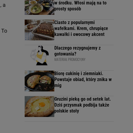
w środku. Włosi mają na to
a
, a
prosty sposób
Ciasto z popularnymi
wafelkami. Krem, chrupiące
 To
kawałki i owocowy akcent
Dlaczego rezygnujemy z
gotowania?
MATERIAŁ PROMOCYJNY
Biorę cukinię i ziemniaki.
Powstaje obiad, który znika w
mig
Gruzini pieką go od setek lat.
Dziś przysmak podbija także
polskie stoły