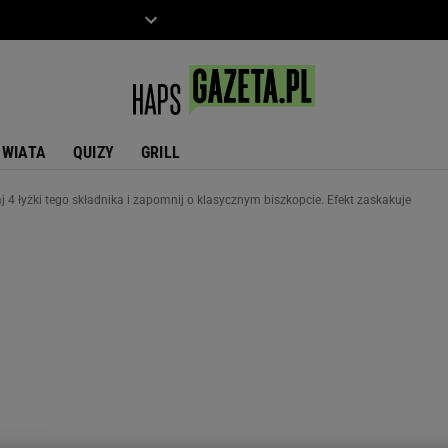
ZIECKO
MOTO
ŚWIATA
QUIZY
GRILL
j 4 łyżki tego składnika i zapomnij o klasycznym biszkopcie. Efekt zaskakuje