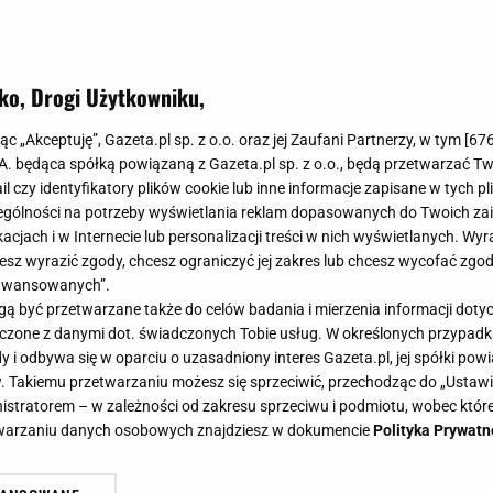
ko, Drogi Użytkowniku,
jąc „Akceptuję”, Gazeta.pl sp. z o.o. oraz jej Zaufani Partnerzy, w tym [
67
.A. będąca spółką powiązaną z Gazeta.pl sp. z o.o., będą przetwarzać T
ail czy identyfikatory plików cookie lub inne informacje zapisane w tych p
gólności na potrzeby wyświetlania reklam dopasowanych do Twoich zain
acjach i w Internecie lub personalizacji treści w nich wyświetlanych. Wyr
cesz wyrazić zgody, chcesz ograniczyć jej zakres lub chcesz wycofać zgo
aawansowanych”.
 być przetwarzane także do celów badania i mierzenia informacji dot
 łączone z danymi dot. świadczonych Tobie usług. W określonych przypad
i odbywa się w oparciu o uzasadniony interes Gazeta.pl, jej spółki powi
. Takiemu przetwarzaniu możesz się sprzeciwić, przechodząc do „Ust
nistratorem – w zależności od zakresu sprzeciwu i podmiotu, wobec które
etwarzaniu danych osobowych znajdziesz w dokumencie
Polityka Prywatn
nie czekam do Bożego Narodzenia. 