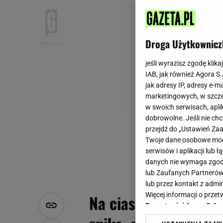
Droga Użytkownicz
jeśli wyrazisz zgodę klika
IAB, jak również Agora S
jak adresy IP, adresy e-m
marketingowych, w szcze
w swoich serwisach, aplik
dobrowolne. Jeśli nie ch
przejdź do „Ustawień Z
Twoje dane osobowe mogą
serwisów i aplikacji lub
danych nie wymaga zgody 
lub Zaufanych Partnerów
lub przez kontakt z admi
Więcej informacji o prz
Na ciasto z makiem 
Prywatności Agora S.A.