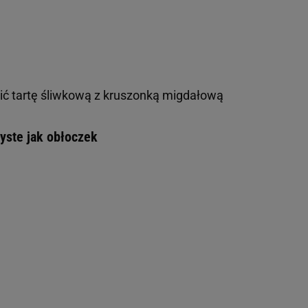
bić tartę śliwkową z kruszonką migdałową
zyste jak obłoczek