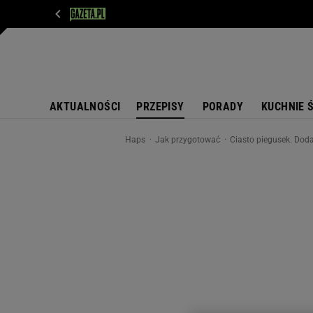
WIADOMOŚCI
NEXT
SPORT
PLOTEK
D
AKTUALNOŚCI
PRZEPISY
PORADY
KUCHNIE 
Haps
Jak przygotować
Ciasto piegusek. Doda