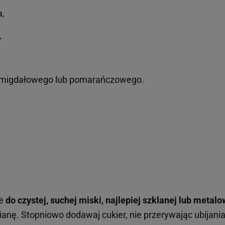
a,
,
u migdałowego lub pomarańczowego.
je
do czystej, suchej miski, najlepiej szklanej lub metalo
pianę. Stopniowo dodawaj cukier, nie przerywając ubijani