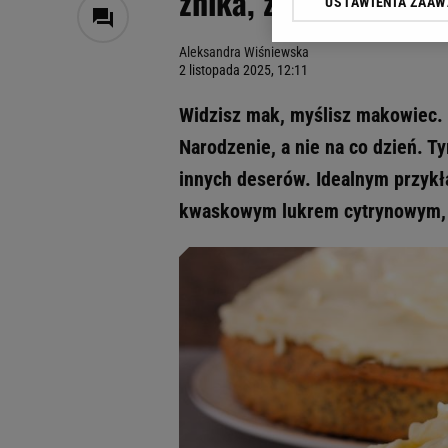
znika, zanim wystygn
USTAWIENIA ZAA
Klikając „Akceptuję” wyra
Zaufanych Partnerów i A
Aleksandra Wiśniewska
dotyczące plików cookie,
2 listopada 2025, 12:11
odnośnik „Ustawienia pr
plików cookie możliwa je
Widzisz mak, myślisz makowiec. Al
My, nasi Zaufani Partne
Narodzenie, a nie na co dzień.
Użycie dokładnych danych
innych deserów. Idealnym przykł
Przechowywanie informacji
badnie odbiorców i uleps
kwaskowym lukrem cytrynowym, kt