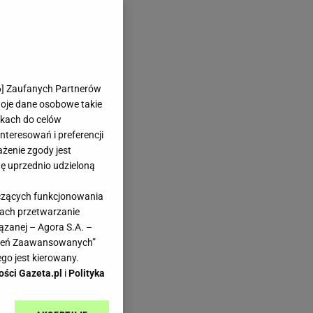
6
] Zaufanych Partnerów
woje dane osobowe takie
likach do celów
teresowań i preferencji
ażenie zgody jest
dę uprzednio udzieloną
yczących funkcjonowania
kach przetwarzanie
ązanej – Agora S.A. –
awień Zaawansowanych”
go jest kierowany.
ości Gazeta.pl
i
Polityka
To