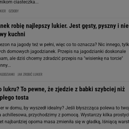
nikom ciasteczka...
KIER
OZDOBY
nek robię najlepszy lukier. Jest gęsty, pyszny i nie
owy kuchni
sezon na jagody też w pełni, więc co to oznacza? Nic innego, tyl
ych domowych jagodzianek. Przepis na jagodzianki doskonale
nam, ale dziś chcemy zdradzić przepis na "wisienkę na torcie"
nny...
AGODZIANKI
JAK ZROBIĆ LUKIER
 lukru? To pewne, że zjedzie z babki szybciej niż
płego tosta
ier w domu, by wyszedł idealny? Jeśli błyszcząca polewa to two
ta achillesowa, przychodzimy z pomocą. Wystarczy kilka prostyc
et najbardziej oporna masa zmieniła się w gładką, lśniącą wars