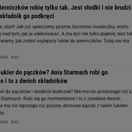
ierniczków robię tylko tak. Jest słodki i nie brudzi
 składnik go podkręci
as, start! Jak już upieczemy pyszne, korzenne ciasteczka, warto
 nad tym, jak je udekorować. A ma być nie tylko pięknie, lecz ta
iemy, jak zrobić najlepszy lukier do pierniczków. Tutaj nie ma
LUKIER
NEWS
lukier do pączków? Ania Starmach robi go
o i to z dwóch składników
ier do pączków i słodkich bułeczek? Nie ma nic prostszego niż lu
i Starmach. Robi się go momentalnie i to z zaledwie dwóch
ie ma nic lepszego niż pyszne, domowe pączki z takim lukrem -
ię.
LUKIER
NEWS