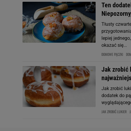
Ten dodate
Niepozorny
Tłusty czwarte
przygotowania
lepiej jedneg
okazać się...
DOMOWE PĄCZKI
DO
Jak zrobić 
najważniej
Jak zrobić luk
dodatek do pą
wyglądającego,
JAK ZROBIĆ LUKIER