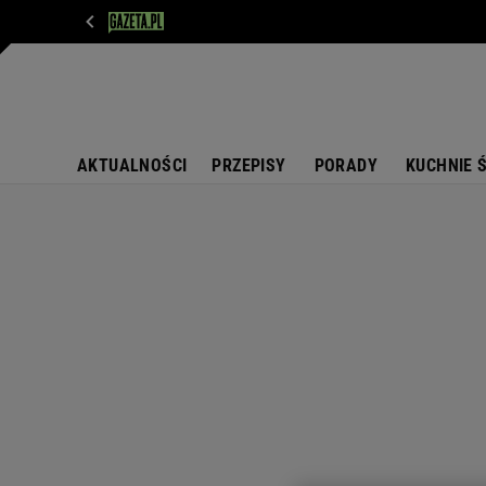
WIADOMOŚCI
NEXT
SPORT
PLOTEK
D
AKTUALNOŚCI
PRZEPISY
PORADY
KUCHNIE 