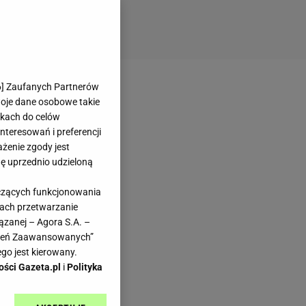
6
] Zaufanych Partnerów
woje dane osobowe takie
likach do celów
teresowań i preferencji
ażenie zgody jest
dę uprzednio udzieloną
yczących funkcjonowania
kach przetwarzanie
ązanej – Agora S.A. –
awień Zaawansowanych”
go jest kierowany.
ości Gazeta.pl
i
Polityka