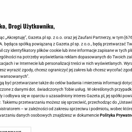
ko, Drogi Użytkowniku,
jąc „Akceptuję”, Gazeta.pl sp. z o.o. oraz jej Zaufani Partnerzy, w tym [
67
.A. będąca spółką powiązaną z Gazeta.pl sp. z o.o., będą przetwarzać T
ail czy identyfikatory plików cookie lub inne informacje zapisane w tych p
gólności na potrzeby wyświetlania reklam dopasowanych do Twoich zain
acjach i w Internecie lub personalizacji treści w nich wyświetlanych. Wyr
cesz wyrazić zgody, chcesz ograniczyć jej zakres lub chcesz wycofać zgo
aawansowanych”.
 być przetwarzane także do celów badania i mierzenia informacji dot
 łączone z danymi dot. świadczonych Tobie usług. W określonych przypad
i odbywa się w oparciu o uzasadniony interes Gazeta.pl, jej spółki powi
. Takiemu przetwarzaniu możesz się sprzeciwić, przechodząc do „Ust
nistratorem – w zależności od zakresu sprzeciwu i podmiotu, wobec które
etwarzaniu danych osobowych znajdziesz w dokumencie
Polityka Prywatn