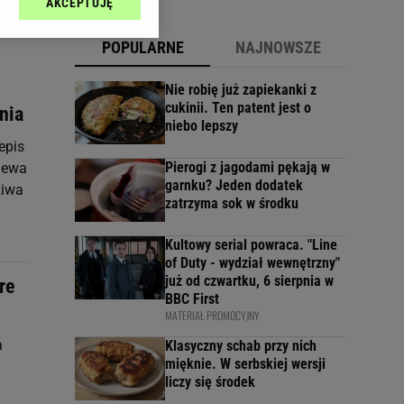
AKCEPTUJĘ
l sp. z o.o., jej
ić swoje preferencje
POPULARNE
NAJNOWSZE
arzania danych poprzez
ych”. Zmiana ustawień
Nie robię już zapiekanki z
cukinii. Ten patent jest o
nia
niebo lepszy
ach:
 celów identyfikacji.
epis
omiar reklam i treści,
Pierogi z jagodami pękają w
lewa
garnku? Jeden dodatek
ziwa
zatrzyma sok w środku
Kultowy serial powraca. "Line
of Duty - wydział wewnętrzny"
już od czwartku, 6 sierpnia w
re
BBC First
MATERIAŁ PROMOCYJNY
a
Klasyczny schab przy nich
mięknie. W serbskiej wersji
liczy się środek