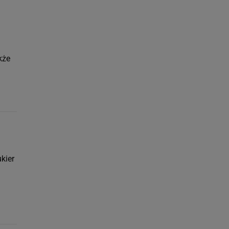
kże
kier