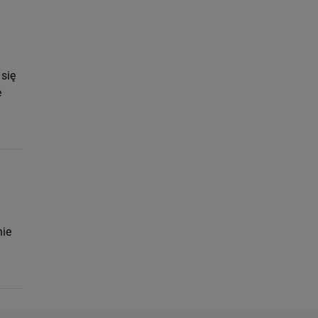
 się
e
nie