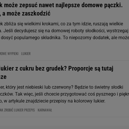
k może zepsuć nawet najlepsze domowe pączki.
, a może zaszkodzić
k zbliża się wielkimi krokami, co za tym idzie, ruszają wielkie
. Jeśli decydujesz się na domowej roboty słodkości, wystrzegaj
o, dosyć popularnego składnika. To niepozorny dodatek, ale moż
MOWE WYPIEKI
LUKIER
lukier z cukru bez grudek? Proporcje są tutaj
sze
ier, który jest niebieski lub czerwony? Będzie to świetny słodki
czków. Tak więc, jeśli chcecie przygotować coś pysznego i pięk
 w artykule znajdziecie przepisy na kolorowy lukier.
JAK ZROBIĆ LUKIER PRZEPIS
KARNAWAŁ