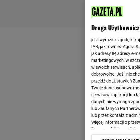
Droga Użytkownicz
jeśli wyrazisz zgodę klika
IAB, jak również Agora S
jak adresy IP, adresy e-m
marketingowych, w szcze
w swoich serwisach, aplik
dobrowolne. Jeśli nie ch
przejdź do „Ustawień Z
Twoje dane osobowe mogą
serwisów i aplikacji lub
danych nie wymaga zgody 
lub Zaufanych Partnerów
lub przez kontakt z admi
Więcej informacji o prz
Prywatności Agora S.A.