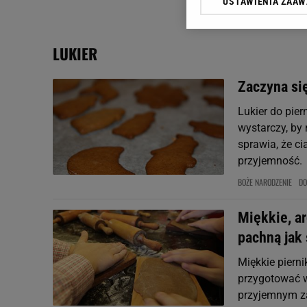
USTAWIENIA ZAA
Klikając „Akceptuję” wyra
Zaufanych Partnerów i A
dotyczące plików cookie,
LUKIER
odnośnik „Ustawienia pr
plików cookie możliwa je
Zaczyna się
My, nasi Zaufani Partne
Użycie dokładnych danych
Lukier do pie
Przechowywanie informacji
wystarczy, by
badnie odbiorców i uleps
sprawia, że ci
przyjemność.
BOŻE NARODZENIE
D
Miękkie, ar
pachną jak
Miękkie piern
przygotować w
przyjemnym z