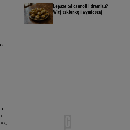
Lepsze od cannoli i tiramisu?
Wlej szklankę i wymieszaj
ko
ja
h
twę,