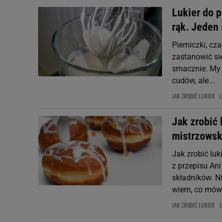
Lukier do p
rąk. Jeden
Pierniczki, cz
zastanowić się
smacznie. My w
cudów, ale...
JAK ZROBIĆ LUKIER
Jak zrobić 
mistrzowsk
Jak zrobić luk
z przepisu An
składników. N
wiem, co mów
JAK ZROBIĆ LUKIER