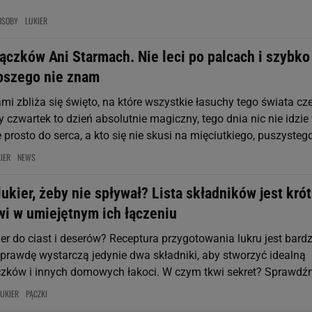
OSOBY
LUKIER
ączków Ani Starmach. Nie leci po palcach i szybko
epszego nie znam
mi zbliża się święto, na które wszystkie łasuchy tego świata cz
ty czwartek to dzień absolutnie magiczny, tego dnia nic nie idzie
e prosto do serca, a kto się nie skusi na mięciutkiego, puszystego
IER
NEWS
lukier, żeby nie spływał? Lista składników jest krót
wi w umiejętnym ich łączeniu
ier do ciast i deserów? Receptura przygotowania lukru jest bard
aprawdę wystarczą jedynie dwa składniki, aby stworzyć idealną
zków i innych domowych łakoci. W czym tkwi sekret? Sprawdź
LUKIER
PĄCZKI