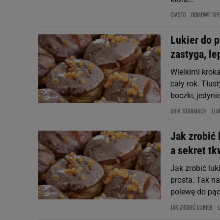
CIASTO
DOMOWE SP
Lukier do p
zastyga, l
Wielkimi kroka
cały rok. Tłus
boczki, jedyni
ANIA STARMACH
LUK
Jak zrobić 
a sekret tk
Jak zrobić luk
prosta. Tak n
polewę do pąc
JAK ZROBIĆ LUKIER