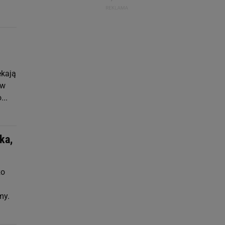
ekają
 w
...
ka,
zo
my.