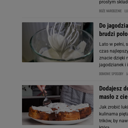
prostym skład
BOŻE NARODZENIE
LU
Do jagodzia
brudzi poł
Lato w pełni, 
czas najlepsz
znacie dzięki 
jagodzianek i i
DOMOWE SPOSOBY
J
Dodajesz do
masło z cie
Jak zrobić luk
kulinarna pię
trików, by naw
która...