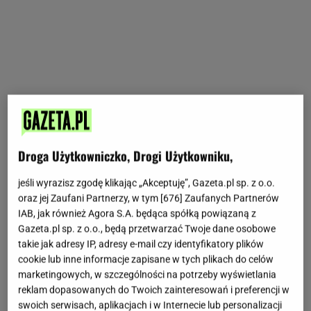
Zupa ogonowa kilkadziesiąt lat temu gościła na
Droga Użytkowniczko, Drogi Użytkowniku,
naszych stołach znacznie częściej, ale niestety
jeśli wyrazisz zgodę klikając „Akceptuję”, Gazeta.pl sp. z o.o.
czasy i gusta kulinarne się zmieniają. Ta potrawa
oraz jej Zaufani Partnerzy, w tym [
676
] Zaufanych Partnerów
prawie całkowicie zniknęła z naszego codziennego
IAB, jak również Agora S.A. będąca spółką powiązaną z
Gazeta.pl sp. z o.o., będą przetwarzać Twoje dane osobowe
menu
, a to za sprawą dwóch rzeczy. Po pierwsze -
takie jak adresy IP, adresy e-mail czy identyfikatory plików
współczesna młodzież i młodzi dorośli raczej nie
cookie lub inne informacje zapisane w tych plikach do celów
przepadają za podrobami i rzeczami typu nóżki,
marketingowych, w szczególności na potrzeby wyświetlania
reklam dopasowanych do Twoich zainteresowań i preferencji w
ogony, czy głowizna. Nawet kiedyś mój znajomy
swoich serwisach, aplikacjach i w Internecie lub personalizacji