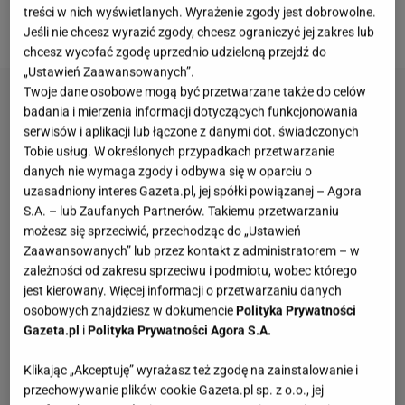
powiedział, z nigdy nie wziąłby do ust czegoś, co
treści w nich wyświetlanych. Wyrażenie zgody jest dobrowolne.
"krowie wisi koło tyłka". Dobrze, że lubi jajka...
Jeśli nie chcesz wyrazić zgody, chcesz ograniczyć jej zakres lub
chcesz wycofać zgodę uprzednio udzieloną przejdź do
„Ustawień Zaawansowanych”.
Twoje dane osobowe mogą być przetwarzane także do celów
badania i mierzenia informacji dotyczących funkcjonowania
serwisów i aplikacji lub łączone z danymi dot. świadczonych
Tobie usług. W określonych przypadkach przetwarzanie
danych nie wymaga zgody i odbywa się w oparciu o
uzasadniony interes Gazeta.pl, jej spółki powiązanej – Agora
S.A. – lub Zaufanych Partnerów. Takiemu przetwarzaniu
możesz się sprzeciwić, przechodząc do „Ustawień
Zaawansowanych” lub przez kontakt z administratorem – w
zależności od zakresu sprzeciwu i podmiotu, wobec którego
jest kierowany. Więcej informacji o przetwarzaniu danych
osobowych znajdziesz w dokumencie
Polityka Prywatności
Gazeta.pl
i
Polityka Prywatności Agora S.A.
Klikając „Akceptuję” wyrażasz też zgodę na zainstalowanie i
przechowywanie plików cookie Gazeta.pl sp. z o.o., jej