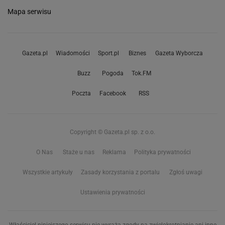
Mapa serwisu
Gazeta.pl
Wiadomości
Sport.pl
Biznes
Gazeta Wyborcza
Buzz
Pogoda
Tok.FM
Poczta
Facebook
RSS
Copyright © Gazeta.pl sp. z o.o.
O Nas
Staże u nas
Reklama
Polityka prywatności
Wszystkie artykuły
Zasady korzystania z portalu
Zgłoś uwagi
Ustawienia prywatności
Właściciel niniejszego serwisu nie wyraża zgody na zwielokrotnianie ani inne