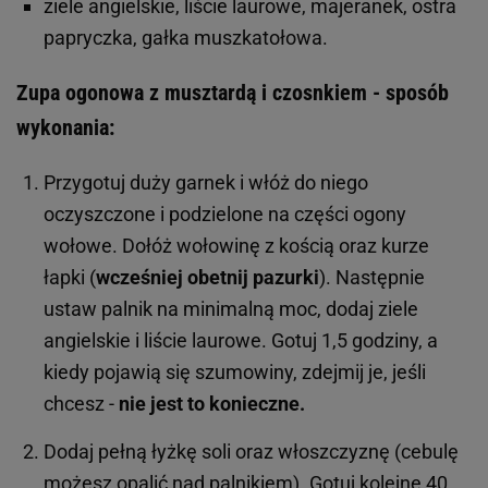
ziele angielskie, liście laurowe, majeranek, ostra
papryczka, gałka muszkatołowa.
Zupa ogonowa z musztardą i czosnkiem - sposób
wykonania:
Przygotuj duży garnek i włóż do niego
oczyszczone i podzielone na części ogony
wołowe. Dołóż wołowinę z kością oraz kurze
łapki (
wcześniej obetnij pazurki
). Następnie
ustaw palnik na minimalną moc, dodaj ziele
angielskie i liście laurowe. Gotuj 1,5 godziny, a
kiedy pojawią się szumowiny, zdejmij je, jeśli
chcesz -
nie jest to konieczne.
Dodaj pełną łyżkę soli oraz włoszczyznę (cebulę
możesz opalić nad palnikiem). Gotuj kolejne 40