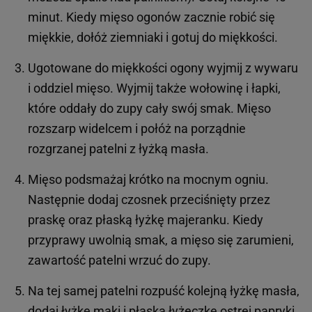
minut. Kiedy mięso ogonów zacznie robić się
miękkie, dołóż ziemniaki i gotuj do miękkości.
Ugotowane do miękkości ogony wyjmij z wywaru
i oddziel mięso. Wyjmij także wołowinę i łapki,
które oddały do zupy cały swój smak. Mięso
rozszarp widelcem i połóż na porządnie
rozgrzanej patelni z łyżką masła.
Mięso podsmażaj krótko na mocnym ogniu.
Następnie dodaj czosnek przeciśnięty przez
praskę oraz płaską łyżkę majeranku. Kiedy
przyprawy uwolnią smak, a mięso się zarumieni,
zawartość patelni wrzuć do zupy.
Na tej samej patelni rozpuść kolejną łyżkę masła,
dodaj łyżkę mąki i płaską łyżeczkę ostrej papryki.