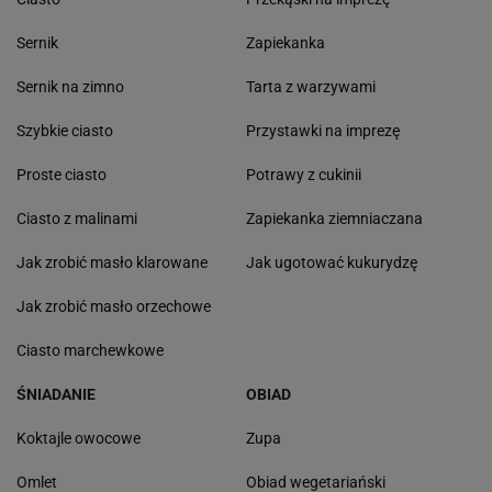
Sernik
Zapiekanka
Sernik na zimno
Tarta z warzywami
Szybkie ciasto
Przystawki na imprezę
Proste ciasto
Potrawy z cukinii
Ciasto z malinami
Zapiekanka ziemniaczana
Jak zrobić masło klarowane
Jak ugotować kukurydzę
Jak zrobić masło orzechowe
Ciasto marchewkowe
ŚNIADANIE
OBIAD
Koktajle owocowe
Zupa
Omlet
Obiad wegetariański