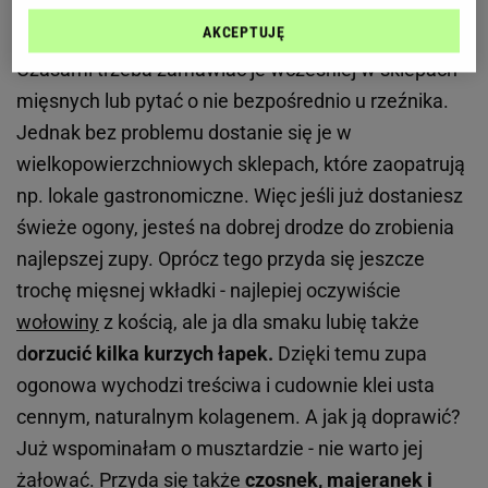
dostępnością ogonów wołowych w sklepach.
AKCEPTUJĘ
Niestety nie kupi się w każdym osiedlowym sklepie.
Czasami trzeba zamawiać je wcześniej w sklepach
mięsnych lub pytać o nie bezpośrednio u rzeźnika.
Jednak bez problemu dostanie się je w
wielkopowierzchniowych sklepach, które zaopatrują
np. lokale gastronomiczne. Więc jeśli już dostaniesz
świeże ogony, jesteś na dobrej drodze do zrobienia
najlepszej zupy. Oprócz tego przyda się jeszcze
trochę mięsnej wkładki - najlepiej oczywiście
wołowiny
z kością, ale ja dla smaku lubię także
d
orzucić kilka kurzych łapek.
Dzięki temu zupa
ogonowa wychodzi treściwa i cudownie klei usta
cennym, naturalnym kolagenem. A jak ją doprawić?
Już wspominałam o musztardzie - nie warto jej
żałować. Przyda się także
czosnek, majeranek i