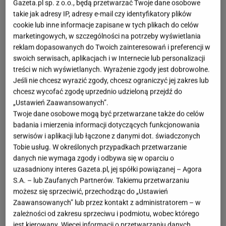
Gazeta.pl sp. z o.o., będą przetwarzać Twoje dane osobowe
takie jak adresy IP, adresy e-mail czy identyfikatory plików
cookie lub inne informacje zapisane w tych plikach do celów
marketingowych, w szczególności na potrzeby wyświetlania
reklam dopasowanych do Twoich zainteresowań i preferencji w
swoich serwisach, aplikacjach i w Internecie lub personalizacji
treści w nich wyświetlanych. Wyrażenie zgody jest dobrowolne.
Jeśli nie chcesz wyrazić zgody, chcesz ograniczyć jej zakres lub
chcesz wycofać zgodę uprzednio udzieloną przejdź do
„Ustawień Zaawansowanych”.
Twoje dane osobowe mogą być przetwarzane także do celów
badania i mierzenia informacji dotyczących funkcjonowania
serwisów i aplikacji lub łączone z danymi dot. świadczonych
Tobie usług. W określonych przypadkach przetwarzanie
danych nie wymaga zgody i odbywa się w oparciu o
uzasadniony interes Gazeta.pl, jej spółki powiązanej – Agora
S.A. – lub Zaufanych Partnerów. Takiemu przetwarzaniu
możesz się sprzeciwić, przechodząc do „Ustawień
Zaawansowanych” lub przez kontakt z administratorem – w
zależności od zakresu sprzeciwu i podmiotu, wobec którego
jest kierowany. Więcej informacji o przetwarzaniu danych