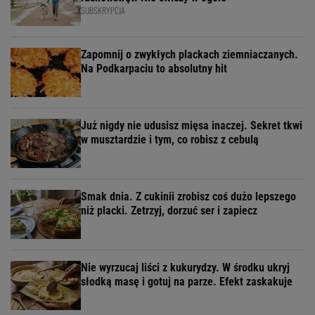
SUBSKRYPCJA
Zapomnij o zwykłych plackach ziemniaczanych.
Na Podkarpaciu to absolutny hit
Już nigdy nie udusisz mięsa inaczej. Sekret tkwi
w musztardzie i tym, co robisz z cebulą
Smak dnia. Z cukinii zrobisz coś dużo lepszego
niż placki. Zetrzyj, dorzuć ser i zapiecz
Nie wyrzucaj liści z kukurydzy. W środku ukryj
słodką masę i gotuj na parze. Efekt zaskakuje