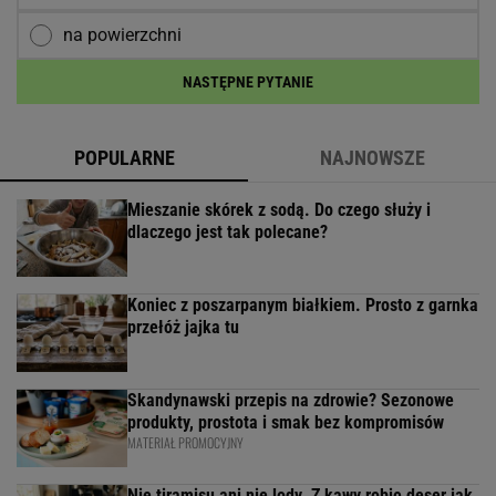
na powierzchni
NASTĘPNE PYTANIE
POPULARNE
NAJNOWSZE
Mieszanie skórek z sodą. Do czego służy i
dlaczego jest tak polecane?
Koniec z poszarpanym białkiem. Prosto z garnka
przełóż jajka tu
Skandynawski przepis na zdrowie? Sezonowe
produkty, prostota i smak bez kompromisów
MATERIAŁ PROMOCYJNY
Nie tiramisu ani nie lody. Z kawy robię deser jak