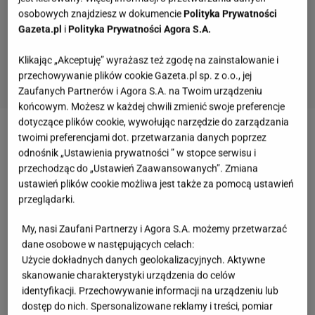
osobowych znajdziesz w dokumencie
Polityka Prywatności
Gazeta.pl
i
Polityka Prywatności Agora S.A.
Klikając „Akceptuję” wyrażasz też zgodę na zainstalowanie i
przechowywanie plików cookie Gazeta.pl sp. z o.o., jej
Zaufanych Partnerów i Agora S.A. na Twoim urządzeniu
końcowym. Możesz w każdej chwili zmienić swoje preferencje
dotyczące plików cookie, wywołując narzędzie do zarządzania
twoimi preferencjami dot. przetwarzania danych poprzez
Zobacz wideo
Wysokobiałkowa pizza w 20 minut.
odnośnik „Ustawienia prywatności ” w stopce serwisu i
Nikt nie narzeka, że jest bez mąki
przechodząc do „Ustawień Zaawansowanych”. Zmiana
ustawień plików cookie możliwa jest także za pomocą ustawień
przeglądarki.
Jakie składniki na pizzę domową? Placek z patelni
skraca czas przygotowania
My, nasi Zaufani Partnerzy i Agora S.A. możemy przetwarzać
dane osobowe w następujących celach:
Dobór produktów nie jest skomplikowany, ale ich
Użycie dokładnych danych geolokalizacyjnych. Aktywne
skanowanie charakterystyki urządzenia do celów
ilość wpływa na konsystencję i końcowy smak.
identyfikacji. Przechowywanie informacji na urządzeniu lub
Warto zachować właściwe proporcje, ponieważ od
dostęp do nich. Spersonalizowane reklamy i treści, pomiar