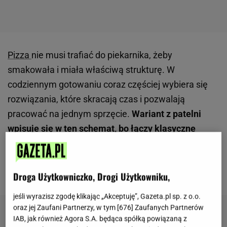
Pizza
nie musi trafiać do piekarnika, żeby
smakowała i miała właściwą strukturę. W
codziennym gotowaniu coraz częściej wybiera się
rozwiązania, które skracają czas i pozwalają
pracować na jednym sprzęcie.
Wariant z patelni
wpisuje się w ten schemat, bo łączy klasyczne
ciasto drożdżowe z prostą obróbką cieplną
. Cały
proces jest przewidywalny, a każdy etap można
łatwo kontrolować.
Droga Użytkowniczko, Drogi Użytkowniku,
jeśli wyrazisz zgodę klikając „Akceptuję”, Gazeta.pl sp. z o.o.
oraz jej Zaufani Partnerzy, w tym [
676
] Zaufanych Partnerów
IAB, jak również Agora S.A. będąca spółką powiązaną z