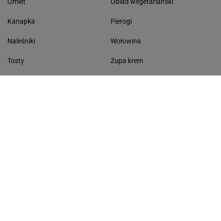
Omlet
Obiad wegetariański
Kanapka
Pierogi
Naleśniki
Wołowina
Tosty
Zupa krem
Racuchy
Filet z kurczaka
Miód lipowy
Sałatka szwajcarska
Masło czosnkowe
Dania w 20 minut
KONTAKT
Serwis Haps.pl
ul. Czerska 8/10 00-732 Warszawa
Napisz do nas
Facebook