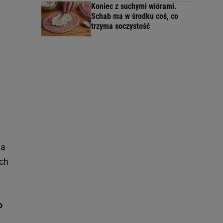
Koniec z suchymi wiórami.
Schab ma w środku coś, co
trzyma soczystość
wa
ich
o