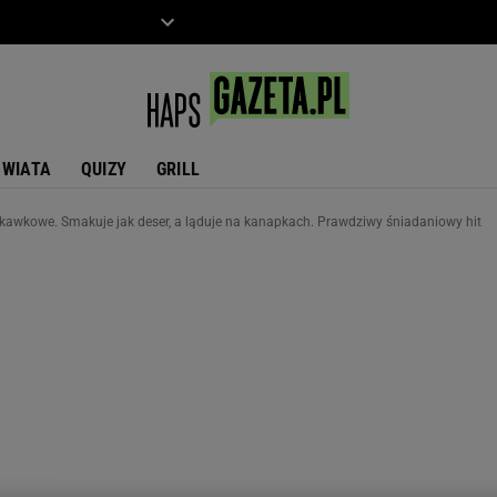
ZIECKO
MOTO
ŚWIATA
QUIZY
GRILL
skawkowe. Smakuje jak deser, a ląduje na kanapkach. Prawdziwy śniadaniowy hit