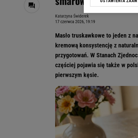
smarowidło, które pr
USTAWIENIA ZAA
Klikając „Akceptuję” wyra
Zaufanych Partnerów i A
Katarzyna Świderek
dotyczące plików cookie,
17 czerwca 2026, 19:19
odnośnik „Ustawienia pr
plików cookie możliwa je
Masło truskawkowe to jeden z na
My, nasi Zaufani Partne
kremową konsystencję z natural
Użycie dokładnych danych
przygotowań. W Stanach Zjednoczo
Przechowywanie informacji
badnie odbiorców i uleps
częściej pojawia się także w pol
pierwszym kęsie.