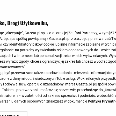
ko, Drogi Użytkowniku,
jąc „Akceptuję”, Gazeta.pl sp. z o.o. oraz jej Zaufani Partnerzy, w tym [
67
.A. będąca spółką powiązaną z Gazeta.pl sp. z o.o., będą przetwarzać T
ail czy identyfikatory plików cookie lub inne informacje zapisane w tych p
gólności na potrzeby wyświetlania reklam dopasowanych do Twoich zain
acjach i w Internecie lub personalizacji treści w nich wyświetlanych. Wyr
cesz wyrazić zgody, chcesz ograniczyć jej zakres lub chcesz wycofać zgo
aawansowanych”.
 być przetwarzane także do celów badania i mierzenia informacji dot
 łączone z danymi dot. świadczonych Tobie usług. W określonych przypad
i odbywa się w oparciu o uzasadniony interes Gazeta.pl, jej spółki powi
. Takiemu przetwarzaniu możesz się sprzeciwić, przechodząc do „Ust
nistratorem – w zależności od zakresu sprzeciwu i podmiotu, wobec które
etwarzaniu danych osobowych znajdziesz w dokumencie
Polityka Prywatn
i sezonowy owoc. Robię różowe