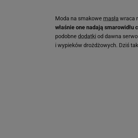
Moda na smakowe
masła
wraca r
właśnie one nadają smarowidłu c
podobne
dodatki
od dawna serwow
i wypieków drożdżowych. Dziś ta