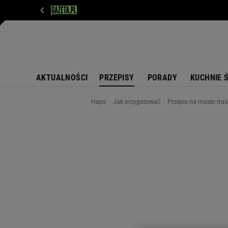
WIADOMOŚCI
NEXT
SPORT
PLOTEK
D
AKTUALNOŚCI
PRZEPISY
PORADY
KUCHNIE 
Haps
Jak przygotować
Przepis na masło tru