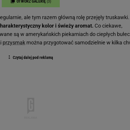
OTWÓRZ GALERIĘ
(3)
egularnie, ale tym razem główną rolę przejęły truskawki
harakterystyczny kolor i świeży aromat.
Co ciekawe,
ane są w amerykańskich piekarniach do ciepłych bułe
ki
przysmak
można przygotować samodzielnie w kilka chw