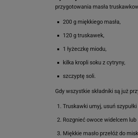
przygotowania masła truskawkow
200 g miękkiego masła,
120 g truskawek,
1 łyżeczkę miodu,
kilka kropli soku z cytryny,
szczyptę soli.
Gdy wszystkie składniki są już p
Truskawki umyj, usuń szypułki 
Rozgnieć owoce widelcem lub 
Miękkie masło przełóż do miski