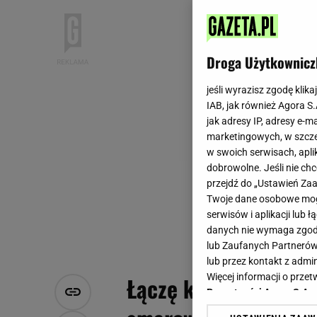
Droga Użytkownicz
jeśli wyrazisz zgodę klika
IAB, jak również Agora S
jak adresy IP, adresy e-m
marketingowych, w szcze
w swoich serwisach, aplik
dobrowolne. Jeśli nie ch
przejdź do „Ustawień Z
Twoje dane osobowe mogą
serwisów i aplikacji lub
danych nie wymaga zgody 
lub Zaufanych Partnerów
lub przez kontakt z admi
Więcej informacji o prz
Łączę kostkę masła 
Prywatności Agora S.A.