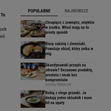
POPULARNE
NAJNOWSZE
.
To
Chrupiące z zewnątrz, miękkie
w środku. Włosi mają na to
czek
prosty sposób
il.
Biorę cukinię i ziemniaki.
Powstaje obiad, który znika w
mig
Skandynawski przepis na
zdrowie? Sezonowe produkty,
prostota i smak bez
kompromisów
MATERIAŁ PROMOCYJNY
Robią z niego grzanki. Ja
dodaję jeden składnik i mam
hit na upały