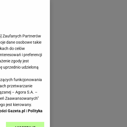
6
] Zaufanych Partnerów
woje dane osobowe takie
likach do celów
teresowań i preferencji
ażenie zgody jest
dę uprzednio udzieloną
yczących funkcjonowania
kach przetwarzanie
ązanej – Agora S.A. –
awień Zaawansowanych”
go jest kierowany.
ości Gazeta.pl
i
Polityka