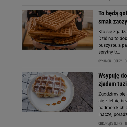
To będą gof
smak zaczy
Kto się zgadza
Dziś na to dob
puszyste, a pa
sprytny tr...
CYNAMON
GOFRY
G
Wsypuję do 
zjadam tuz
Zgodzimy się c
się z letnią 
nadmorskich d
inaczej poradzi
CHRUPIĄCE GOFRY
G