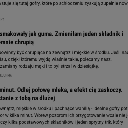
tuje się tutaj gofry, które po schłodzeniu zyskują zupełnie no
FRY
 smakowały jak guma. Zmieniłam jeden składnik i
emnie chrupią
powinny być chrupiące na zewnątrz i miękkie w środku. Jeśli na
isu, dzięki któremu wyjdą właśnie takie, polecamy nasz.
miany rodzaju mąki i to był strzał w dziesiątkę.
KUCHNIA
minut. Odlej połowę mleka, a efekt cię zaskoczy.
tanie z tobą na dłużej
wnątrz, miękkie w środku i pachnące wanilią - idealne gofry pot
r w kilka minut. Wbrew pozorom ich przygotowanie wcale nie j
czy kilka podstawowych składników i jeden sprytny trik, który