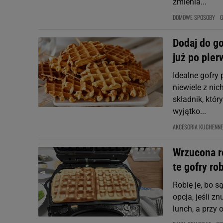
zmienia...
DOMOWE SPOSOBY
G
Dodaj do go
już po pie
Idealne gofry 
niewiele z nic
składnik, któ
wyjątko...
AKCESORIA KUCHENNE
Wrzucona r
te gofry ro
Robię je, bo s
opcja, jeśli z
lunch, a przy