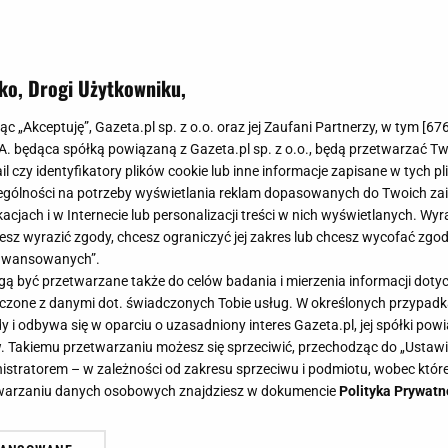
ko, Drogi Użytkowniku,
jąc „Akceptuję”, Gazeta.pl sp. z o.o. oraz jej Zaufani Partnerzy, w tym [
67
.A. będąca spółką powiązaną z Gazeta.pl sp. z o.o., będą przetwarzać T
ail czy identyfikatory plików cookie lub inne informacje zapisane w tych p
gólności na potrzeby wyświetlania reklam dopasowanych do Twoich zain
acjach i w Internecie lub personalizacji treści w nich wyświetlanych. Wyr
cesz wyrazić zgody, chcesz ograniczyć jej zakres lub chcesz wycofać zgo
aawansowanych”.
 być przetwarzane także do celów badania i mierzenia informacji dot
 łączone z danymi dot. świadczonych Tobie usług. W określonych przypad
i odbywa się w oparciu o uzasadniony interes Gazeta.pl, jej spółki powi
. Takiemu przetwarzaniu możesz się sprzeciwić, przechodząc do „Ust
nistratorem – w zależności od zakresu sprzeciwu i podmiotu, wobec które
etwarzaniu danych osobowych znajdziesz w dokumencie
Polityka Prywatn