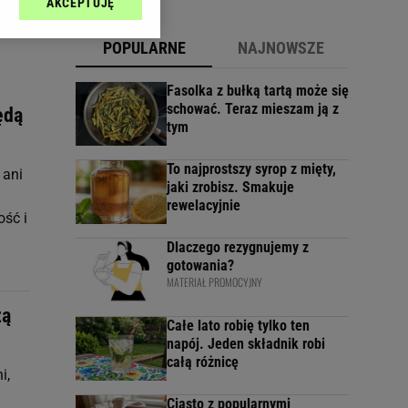
AKCEPTUJĘ
l sp. z o.o., jej
ić swoje preferencje
POPULARNE
NAJNOWSZE
arzania danych poprzez
ych”. Zmiana ustawień
Fasolka z bułką tartą może się
schować. Teraz mieszam ją z
ędą
tym
ach:
 celów identyfikacji.
omiar reklam i treści,
To najprostszy syrop z mięty,
 ani
jaki zrobisz. Smakuje
rewelacyjnie
ość i
Dlaczego rezygnujemy z
gotowania?
MATERIAŁ PROMOCYJNY
zą
Całe lato robię tylko ten
napój. Jeden składnik robi
całą różnicę
i,
Ciasto z popularnymi