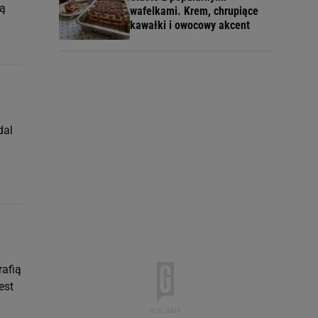
wą
wafelkami. Krem, chrupiące
kawałki i owocowy akcent
dal
rafią
est