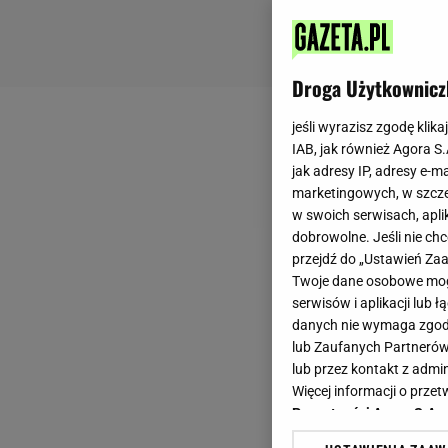
Droga Użytkownicz
jeśli wyrazisz zgodę klika
IAB, jak również Agora S
jak adresy IP, adresy e-m
marketingowych, w szcze
w swoich serwisach, aplik
dobrowolne. Jeśli nie ch
przejdź do „Ustawień Z
Twoje dane osobowe mogą
serwisów i aplikacji lub
danych nie wymaga zgody 
lub Zaufanych Partnerów
lub przez kontakt z admi
Więcej informacji o prz
Prywatności Agora S.A.