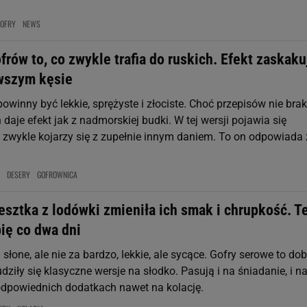
OFRY
NEWS
frów to, co zwykle trafia do ruskich. Efekt zaskaku
rwszym kęsie
powinny być lekkie, sprężyste i złociste. Choć przepisów nie brak
h daje efekt jak z nadmorskiej budki. W tej wersji pojawia się
ry zwykle kojarzy się z zupełnie innym daniem. To on odpowiada
DESERY
GOFROWNICA
esztka z lodówki zmieniła ich smak i chrupkość. T
bię co dwa dni
ą słone, ale nie za bardzo, lekkie, ale sycące. Gofry serowe to do
nudziły się klasyczne wersje na słodko. Pasują i na śniadanie, i n
 odpowiednich dodatkach nawet na kolację.