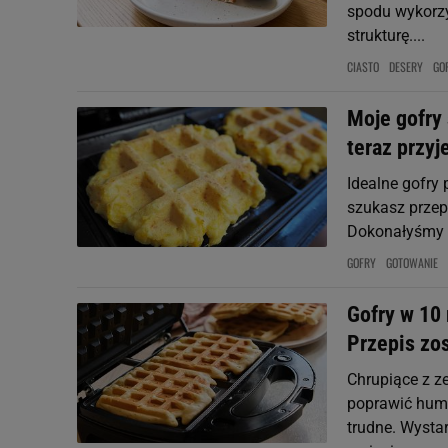
spodu wykorzys
strukturę....
CIASTO
DESERY
GO
Moje gofry
teraz przyj
Idealne gofry 
szukasz przep
Dokonałyśmy za
GOFRY
GOTOWANIE
Gofry w 10 
Przepis zos
Chrupiące z ze
poprawić humo
trudne. Wystar