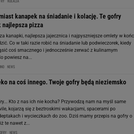
FRY
KOLACJA
miast kanapek na śniadanie i kolację. Te gofry
 najlepsza pizza
za kanapki, najlepsza jajecznica i najpyszniejsze omlety w koń
ić. Co w taki razie robić na śniadanie lub podwieczorek, kiedy
sić coś smacznego i jednocześnie zerwać z kulinarnym
 powiesz na...
ONO
NEWS
ko na coś innego. Twoje gofry będą nieziemsko
ofry... Kto z nas ich nie kocha? Przywodzą nam na myśl same
ile, kojarzą się z beztroskimi wakacjami, spacerami po
eptakach i wycieczkach do zoo. Dziś mamy przepis na gofry o
ż te nawet z...
OFRY
NEWS