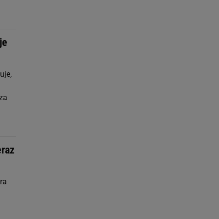
je
uje,
 za
eraz
bra
a