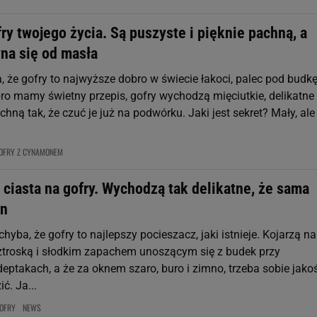
ry twojego życia. Są puszyste i pięknie pachną, a
na się od masła
, że gofry to najwyższe dobro w świecie łakoci, palec pod budkę
ro mamy świetny przepis, gofry wychodzą mięciutkie, delikatne 
chną tak, że czuć je już na podwórku. Jaki jest sekret? Mały, ale
OFRY Z CYNAMONEM
ciasta na gofry. Wychodzą tak delikatne, że sama
in
hyba, że gofry to najlepszy pocieszacz, jaki istnieje. Kojarzą n
beztroską i słodkim zapachem unoszącym się z budek przy
eptakach, a że za oknem szaro, buro i zimno, trzeba sobie jako
ć. Ja...
OFRY
NEWS