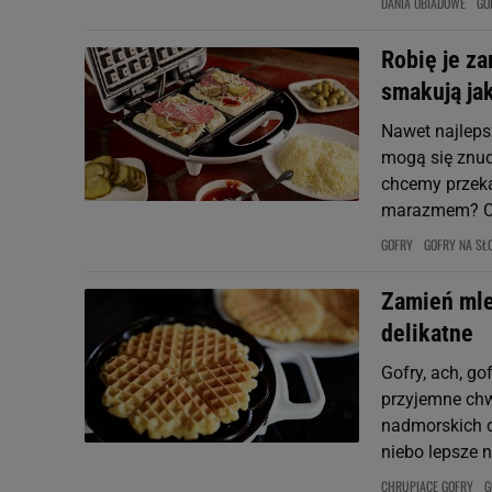
DANIA OBIADOWE
GO
Robię je za
smakują jak
Nawet najleps
mogą się znudz
chcemy przeką
marazmem? Co
GOFRY
GOFRY NA SŁ
Zamień mle
delikatne
Gofry, ach, g
przyjemne chw
nadmorskich d
niebo lepsze ni
CHRUPIĄCE GOFRY
G