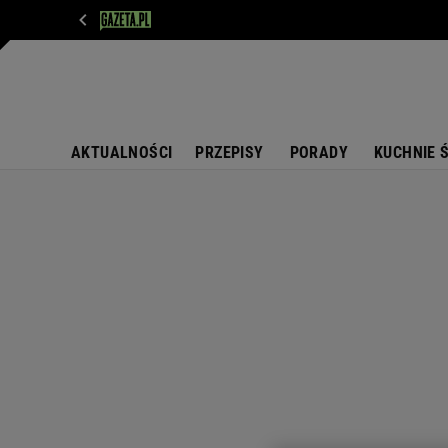
WIADOMOŚCI
NEXT
SPORT
PLOTEK
D
AKTUALNOŚCI
PRZEPISY
PORADY
KUCHNIE 