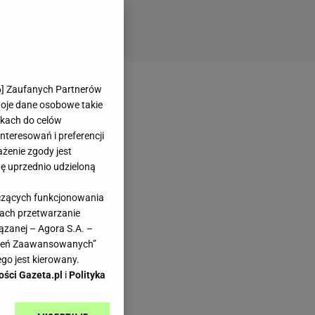
6
] Zaufanych Partnerów
woje dane osobowe takie
likach do celów
teresowań i preferencji
ażenie zgody jest
dę uprzednio udzieloną
yczących funkcjonowania
kach przetwarzanie
ązanej – Agora S.A. –
awień Zaawansowanych”
go jest kierowany.
ości Gazeta.pl
i
Polityka