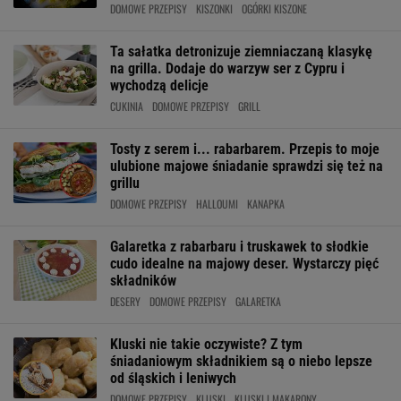
DOMOWE PRZEPISY
KISZONKI
OGÓRKI KISZONE
Ta sałatka detronizuje ziemniaczaną klasykę
na grilla. Dodaje do warzyw ser z Cypru i
wychodzą delicje
CUKINIA
DOMOWE PRZEPISY
GRILL
Tosty z serem i... rabarbarem. Przepis to moje
ulubione majowe śniadanie sprawdzi się też na
grillu
DOMOWE PRZEPISY
HALLOUMI
KANAPKA
Galaretka z rabarbaru i truskawek to słodkie
cudo idealne na majowy deser. Wystarczy pięć
składników
DESERY
DOMOWE PRZEPISY
GALARETKA
Kluski nie takie oczywiste? Z tym
śniadaniowym składnikiem są o niebo lepsze
od śląskich i leniwych
DOMOWE PRZEPISY
KLUSKI
KLUSKI I MAKARONY