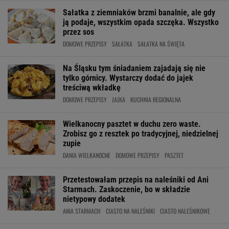
Sałatka z ziemniaków brzmi banalnie, ale gdy
ją podaje, wszystkim opada szczęka. Wszystko
przez sos
DOMOWE PRZEPISY
SAŁATKA
SAŁATKA NA ŚWIĘTA
Na Śląsku tym śniadaniem zajadają się nie
tylko górnicy. Wystarczy dodać do jajek
treściwą wkładkę
DOMOWE PRZEPISY
JAJKA
KUCHNIA REGIONALNA
Wielkanocny pasztet w duchu zero waste.
Zrobisz go z resztek po tradycyjnej, niedzielnej
zupie
DANIA WIELKANOCNE
DOMOWE PRZEPISY
PASZTET
Przetestowałam przepis na naleśniki od Ani
Starmach. Zaskoczenie, bo w składzie
nietypowy dodatek
ANIA STARMACH
CIASTO NA NALEŚNIKI
CIASTO NALEŚNIKOWE