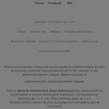
Poczta
Facebook
RSS
Copyright © Gazeta.pl sp. z o.o.
O Nas
Staże u nas
Reklama
Polityka prywatności
Wszystkie artykuły
Zasady korzystania z portalu
Zgłoś uwagi
Ustawienia prywatności
Właściciel niniejszego serwisu nie wyraża zgody na zwielokrotnianie ani inne
korzystanie z utworów rozpowszechnionych w tym serwisie, w celu
eksploracji tekstów i danych. Więcej informacji w
zastrzeżeniu dot. eksploracji tekstów i danych
Treści z
serwisów internetowych Grupy Wyborcza.pl
oraz serwisu tokfm.pl
prezentujemy w ramach komercyjnej współpracy z ich wydawcami:
Wyborcza sp. z o.o. oraz Grupą Radiową Agory sp. z o.o.
Wybrane treści z serwisu Sport.pl są dostępne po wykupieniu płatnej
subskrypcji