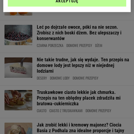
AKCEPTUJĘ
sok Kubuś zrobisz z zaledwie 5 składników
DOMOWE PRZEPISY
OWOCE
PRZEPIS
Leć po dojrzałe owoce, póki na nie sezon.
Zrobisz z nich boski dżem. Bez ulepszaczy i
konserwantów
CZARNA PORZECZKA
DOMOWE PRZEPISY
DŻEM
Nie takie trudne, jak się wydaje. Ten przepis na
domowe lody jest lepszy niż w niejednej
lodziarni
DESERY
DOMOWE LODY
DOMOWE PRZEPISY
Truskawkowe ciasto lekkie jak chmurka.
Przepis na ten obłędny placek zdradziła mi
bratowa-cukierniczka
CIASTO
CIASTO Z TRUSKAWKAMI
DOMOWE PRZEPISY
Jak zrobić lekki i kremowy majonez? Ciocia
Basia z Podhala zna idealne proporcje i tajny