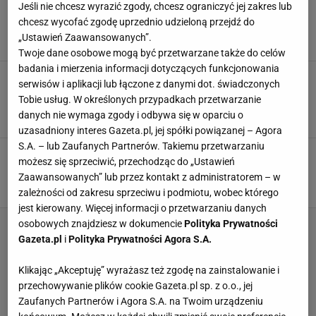
Burger z rybą zalicza wielki powrót, ale nie do
Jeśli nie chcesz wyrazić zgody, chcesz ograniczyć jej zakres lub
"maka". Smakuje jeszcze lepiej i rozpływa się
chcesz wycofać zgodę uprzednio udzieloną przejdź do
w ustach
„Ustawień Zaawansowanych”.
BURGERY
DOMOWE PRZEPISY
FAST FOOD
Twoje dane osobowe mogą być przetwarzane także do celów
badania i mierzenia informacji dotyczących funkcjonowania
Narzeczony wrócił do domu z tym smarowidłem
serwisów i aplikacji lub łączone z danymi dot. świadczonych
i przepadłam. Musiałam wybłagać teściową o
Tobie usług. W określonych przypadkach przetwarzanie
przepis
danych nie wymaga zgody i odbywa się w oparciu o
DOMOWE PRZEPISY
PRZEPISY
PRZEPISY KULINARNE
uzasadniony interes Gazeta.pl, jej spółki powiązanej – Agora
S.A. – lub Zaufanych Partnerów. Takiemu przetwarzaniu
Bosacka pokazała przepis na "gofry jak z
możesz się sprzeciwić, przechodząc do „Ustawień
Monciaka". Są puszyste, złociste i chrupiące
Zaawansowanych” lub przez kontakt z administratorem – w
CHRUPIĄCE GOFRY
DOMOWE PRZEPISY
GOFRY
zależności od zakresu sprzeciwu i podmiotu, wobec którego
jest kierowany. Więcej informacji o przetwarzaniu danych
osobowych znajdziesz w dokumencie
Polityka Prywatności
Gazeta.pl
i
Polityka Prywatności Agora S.A.
Klikając „Akceptuję” wyrażasz też zgodę na zainstalowanie i
przechowywanie plików cookie Gazeta.pl sp. z o.o., jej
Zaufanych Partnerów i Agora S.A. na Twoim urządzeniu