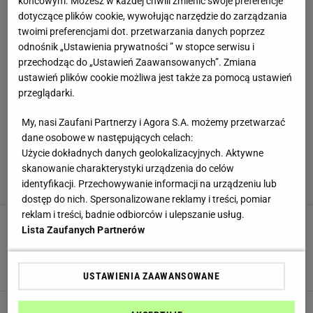
końcowym. Możesz w każdej chwili zmienić swoje preferencje
dotyczące plików cookie, wywołując narzędzie do zarządzania
twoimi preferencjami dot. przetwarzania danych poprzez
odnośnik „Ustawienia prywatności ” w stopce serwisu i
przechodząc do „Ustawień Zaawansowanych”. Zmiana
ustawień plików cookie możliwa jest także za pomocą ustawień
przeglądarki.
My, nasi Zaufani Partnerzy i Agora S.A. możemy przetwarzać
dane osobowe w następujących celach:
Użycie dokładnych danych geolokalizacyjnych. Aktywne
skanowanie charakterystyki urządzenia do celów
identyfikacji. Przechowywanie informacji na urządzeniu lub
dostęp do nich. Spersonalizowane reklamy i treści, pomiar
reklam i treści, badnie odbiorców i ulepszanie usług.
Cukinię w tej odsłonie zje cała rodzina.
Lista Zaufanych Partnerów
Zapomnij o leczo i plackach. Jest lepszy
przepis
CHLEB
CUKINIA
DOMOWE PRZEPISY
USTAWIENIA ZAAWANSOWANE
W dzieciństwie robiła mi go mama. Domowy