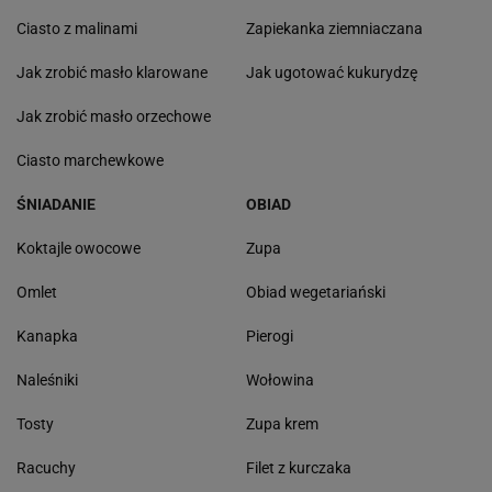
Ciasto z malinami
Zapiekanka ziemniaczana
Jak zrobić masło klarowane
Jak ugotować kukurydzę
Jak zrobić masło orzechowe
Ciasto marchewkowe
ŚNIADANIE
OBIAD
Koktajle owocowe
Zupa
Omlet
Obiad wegetariański
Kanapka
Pierogi
Naleśniki
Wołowina
Tosty
Zupa krem
Racuchy
Filet z kurczaka