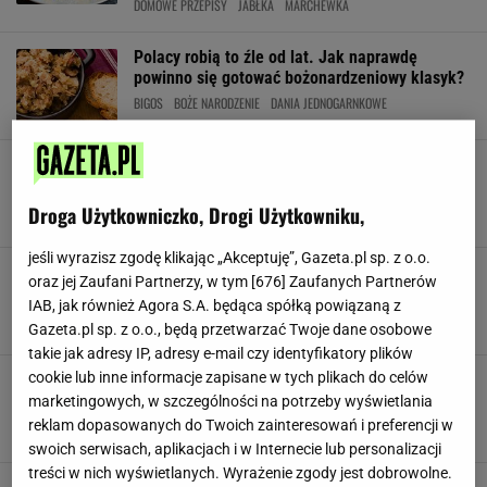
DOMOWE PRZEPISY
JABŁKA
MARCHEWKA
Polacy robią to źle od lat. Jak naprawdę
powinno się gotować bożonardzeniowy klasyk?
BIGOS
BOŻE NARODZENIE
DANIA JEDNOGARNKOWE
Tak pysznego chleba nie kupisz w żadnej
piekarni. Pachnie tak, że aż kręci w nosie
CHLEB
DOMOWE PRZEPISY
DOMOWY CHLEB
Droga Użytkowniczko, Drogi Użytkowniku,
jeśli wyrazisz zgodę klikając „Akceptuję”, Gazeta.pl sp. z o.o.
Przepis na babciny makaron z 5 składników. Za
oraz jej Zaufani Partnerzy, w tym [
676
] Zaufanych Partnerów
każdym razem wychodzi idealnie miękki
IAB, jak również Agora S.A. będąca spółką powiązaną z
DOMOWE PRZEPISY
MAKARON
PRZEPISY
Gazeta.pl sp. z o.o., będą przetwarzać Twoje dane osobowe
takie jak adresy IP, adresy e-mail czy identyfikatory plików
cookie lub inne informacje zapisane w tych plikach do celów
Słodycze jak ciastka znanej marki! Są tanie jak
barszcz i idealne dla niespodziewanych gości
marketingowych, w szczególności na potrzeby wyświetlania
CIASTKA
CIASTKA DO HERBATY
DOMOWE PRZEPISY
reklam dopasowanych do Twoich zainteresowań i preferencji w
swoich serwisach, aplikacjach i w Internecie lub personalizacji
treści w nich wyświetlanych. Wyrażenie zgody jest dobrowolne.