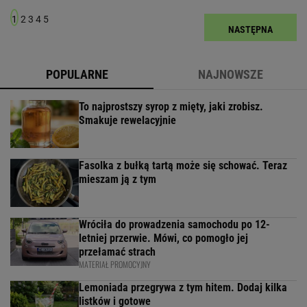
1
2
3
4
5
NASTĘPNA
POPULARNE
NAJNOWSZE
To najprostszy syrop z mięty, jaki zrobisz.
Smakuje rewelacyjnie
Fasolka z bułką tartą może się schować. Teraz
mieszam ją z tym
Wróciła do prowadzenia samochodu po 12-
letniej przerwie. Mówi, co pomogło jej
przełamać strach
MATERIAŁ PROMOCYJNY
Lemoniada przegrywa z tym hitem. Dodaj kilka
listków i gotowe