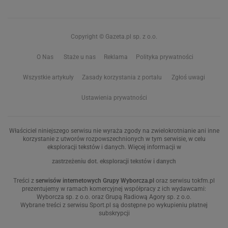
Copyright © Gazeta.pl sp. z o.o.
O Nas
Staże u nas
Reklama
Polityka prywatności
Wszystkie artykuły
Zasady korzystania z portalu
Zgłoś uwagi
Ustawienia prywatności
Właściciel niniejszego serwisu nie wyraża zgody na zwielokrotnianie ani inne
korzystanie z utworów rozpowszechnionych w tym serwisie, w celu
eksploracji tekstów i danych. Więcej informacji w
zastrzeżeniu dot. eksploracji tekstów i danych
Treści z
serwisów internetowych Grupy Wyborcza.pl
oraz serwisu tokfm.pl
prezentujemy w ramach komercyjnej współpracy z ich wydawcami:
Wyborcza sp. z o.o. oraz Grupą Radiową Agory sp. z o.o.
Wybrane treści z serwisu Sport.pl są dostępne po wykupieniu płatnej
subskrypcji