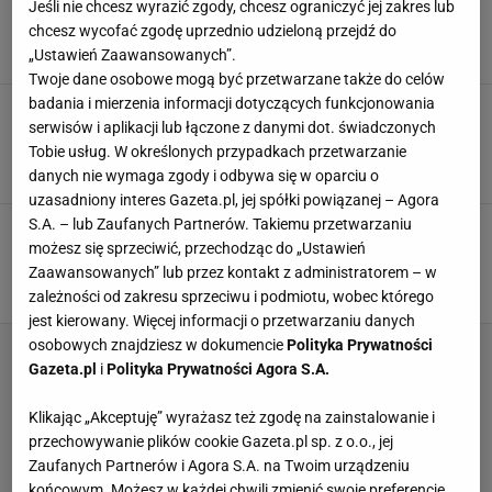
Jeśli nie chcesz wyrazić zgody, chcesz ograniczyć jej zakres lub
twarogu, a babcia z dumą poklepie cię po
plecach
chcesz wycofać zgodę uprzednio udzieloną przejdź do
„Ustawień Zaawansowanych”.
DANIA OBIADOWE
KLUSKI
KLUSKI LENIWE
Twoje dane osobowe mogą być przetwarzane także do celów
badania i mierzenia informacji dotyczących funkcjonowania
Mój mąż nie chciał tknąć klusków leniwych
serwisów i aplikacji lub łączone z danymi dot. świadczonych
przez twaróg. Zamieniłam go na coś innego.
Twaróg, nie męża
Tobie usług. W określonych przypadkach przetwarzanie
KLUSKI LENIWE
MASCARPONE
PRZEPISY KULINARNE
danych nie wymaga zgody i odbywa się w oparciu o
uzasadniony interes Gazeta.pl, jej spółki powiązanej – Agora
S.A. – lub Zaufanych Partnerów. Takiemu przetwarzaniu
Kluski leniwe bez twarogu - da się? Da się. W
opcji dla leniwych można wszystko. I tak będą
możesz się sprzeciwić, przechodząc do „Ustawień
pyszne
Zaawansowanych” lub przez kontakt z administratorem – w
KLUSKI
KLUSKI LENIWE
PIEROGI LENIWE
zależności od zakresu sprzeciwu i podmiotu, wobec którego
jest kierowany. Więcej informacji o przetwarzaniu danych
osobowych znajdziesz w dokumencie
Polityka Prywatności
Gazeta.pl
i
Polityka Prywatności Agora S.A.
Klikając „Akceptuję” wyrażasz też zgodę na zainstalowanie i
przechowywanie plików cookie Gazeta.pl sp. z o.o., jej
Zaufanych Partnerów i Agora S.A. na Twoim urządzeniu
końcowym. Możesz w każdej chwili zmienić swoje preferencje