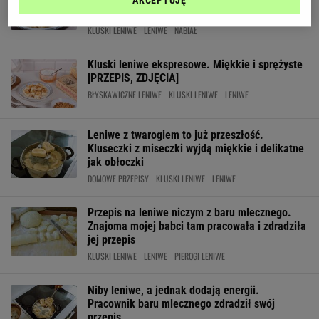
Zamiast klasycznego sera dodaje włoski
AKCEPTUJĘ
specjał
KLUSKI LENIWE
LENIWE
NABIAŁ
Kluski leniwe ekspresowe. Miękkie i sprężyste
[PRZEPIS, ZDJĘCIA]
BŁYSKAWICZNE LENIWE
KLUSKI LENIWE
LENIWE
Leniwe z twarogiem to już przeszłość.
Kluseczki z miseczki wyjdą miękkie i delikatne
jak obłoczki
DOMOWE PRZEPISY
KLUSKI LENIWE
LENIWE
Przepis na leniwe niczym z baru mlecznego.
Znajoma mojej babci tam pracowała i zdradziła
jej przepis
KLUSKI LENIWE
LENIWE
PIEROGI LENIWE
Niby leniwe, a jednak dodają energii.
Pracownik baru mlecznego zdradził swój
przepis