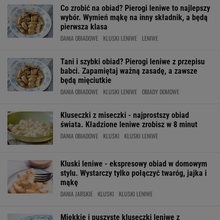
Co zrobić na obiad? Pierogi leniwe to najlepszy
wybór. Wymień mąkę na inny składnik, a będą
pierwsza klasa
DANIA OBIADOWE
KLUSKI LENIWE
LENIWE
Tani i szybki obiad? Pierogi leniwe z przepisu
babci. Zapamiętaj ważną zasadę, a zawsze
będą mięciutkie
DANIA OBIADOWE
KLUSKI LENIWE
OBIADY DOMOWE
Kluseczki z miseczki - najprostszy obiad
świata. Kładzione leniwe zrobisz w 8 minut
DANIA OBIADOWE
KLUSKI
KLUSKI LENIWE
Kluski leniwe - ekspresowy obiad w domowym
stylu. Wystarczy tylko połączyć twaróg, jajka i
mąkę
DANIA JARSKIE
KLUSKI
KLUSKI LENIWE
Miękkie i puszyste kluseczki leniwe z