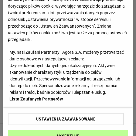
dotyczące plików cookie, wywołując narzędzie do zarządzania
twoimi preferencjami dot. przetwarzania danych poprzez
odnośnik „Ustawienia prywatności ” w stopce serwisu i
przechodząc do „Ustawień Zaawansowanych”. Zmiana
ustawień plików cookie możliwa jest także za pomocą ustawień
przeglądarki.
My, nasi Zaufani Partnerzy i Agora S.A. możemy przetwarzać
dane osobowe w następujących celach:
Użycie dokładnych danych geolokalizacyjnych. Aktywne
skanowanie charakterystyki urządzenia do celów
identyfikacji. Przechowywanie informacji na urządzeniu lub
dostęp do nich. Spersonalizowane reklamy i treści, pomiar
reklam i treści, badnie odbiorców i ulepszanie usług.
Lista Zaufanych Partnerów
Nie wyciągaj garnka i zapomnij o gotowaniu. Te
kluski leniwe robi się całkowicie inaczej
DANIA OBIADOWE
KLUSKI
KLUSKI LENIWE
USTAWIENIA ZAAWANSOWANE
Leniwe w tym wydaniu zapadną w pamięci.