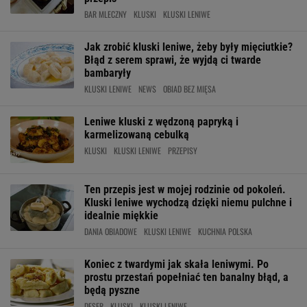
BAR MLECZNY
KLUSKI
KLUSKI LENIWE
Jak zrobić kluski leniwe, żeby były mięciutkie?
Błąd z serem sprawi, że wyjdą ci twarde
bambaryły
KLUSKI LENIWE
NEWS
OBIAD BEZ MIĘSA
Leniwe kluski z wędzoną papryką i
karmelizowaną cebulką
KLUSKI
KLUSKI LENIWE
PRZEPISY
Ten przepis jest w mojej rodzinie od pokoleń.
Kluski leniwe wychodzą dzięki niemu pulchne i
idealnie miękkie
DANIA OBIADOWE
KLUSKI LENIWE
KUCHNIA POLSKA
Koniec z twardymi jak skała leniwymi. Po
prostu przestań popełniać ten banalny błąd, a
będą pyszne
DESER
KLUSKI
KLUSKI LENIWE