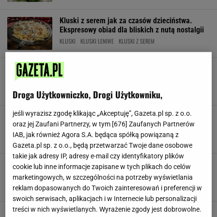
Kluski z serem jak za czasów dzieciństwa.
Ekspresowy obiad dla bliskich z nutą nostalgii
KLUSKI
KLUSKI LENIWE
KLUSKI Z SEREM
Zamieniłam jeden składnik. Leniwe wyszły
idealnie puszyste i delikatne jak chmurka
KLUSKI LENIWE
PORADY
PRZEPISY
Droga Użytkowniczko, Drogi Użytkowniku,
jeśli wyrazisz zgodę klikając „Akceptuję”, Gazeta.pl sp. z o.o.
To najgorszy błąd. Przez to kluski leniwe
oraz jej Zaufani Partnerzy, w tym [
676
] Zaufanych Partnerów
wychodzą twarde jak stary laczek
IAB, jak również Agora S.A. będąca spółką powiązaną z
KLUSKI
KLUSKI LENIWE
LENIWE
Gazeta.pl sp. z o.o., będą przetwarzać Twoje dane osobowe
takie jak adresy IP, adresy e-mail czy identyfikatory plików
Pierogi leniwe jak u babci. Jaki twaróg wybrać?
cookie lub inne informacje zapisane w tych plikach do celów
Jednego unikaj jak ognia
marketingowych, w szczególności na potrzeby wyświetlania
DANIA OBIADOWE
KLUSKI LENIWE
KUCHNIA POLSKA
reklam dopasowanych do Twoich zainteresowań i preferencji w
swoich serwisach, aplikacjach i w Internecie lub personalizacji
treści w nich wyświetlanych. Wyrażenie zgody jest dobrowolne.
Jak zrobić najlepsze kluski leniwe? Użyj tego