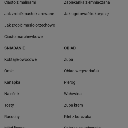
Ciasto z malinami
Zapiekanka ziemniaczana
Jak zrobić masło klarowane
Jak ugotować kukurydzę
Jak zrobić masło orzechowe
Ciasto marchewkowe
ŚNIADANIE
OBIAD
Koktajle owocowe
Zupa
Omlet
Obiad wegetariański
Kanapka
Pierogi
Naleśniki
Wołowina
Tosty
Zupa krem
Racuchy
Filet z kurczaka