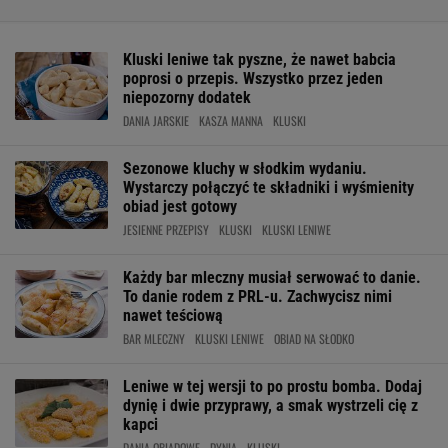
Kluski leniwe tak pyszne, że nawet babcia
poprosi o przepis. Wszystko przez jeden
niepozorny dodatek
DANIA JARSKIE
KASZA MANNA
KLUSKI
Sezonowe kluchy w słodkim wydaniu.
Wystarczy połączyć te składniki i wyśmienity
obiad jest gotowy
JESIENNE PRZEPISY
KLUSKI
KLUSKI LENIWE
Każdy bar mleczny musiał serwować to danie.
To danie rodem z PRL-u. Zachwycisz nimi
nawet teściową
BAR MLECZNY
KLUSKI LENIWE
OBIAD NA SŁODKO
Leniwe w tej wersji to po prostu bomba. Dodaj
dynię i dwie przyprawy, a smak wystrzeli cię z
kapci
DANIA OBIADOWE
DYNIA
KLUSKI