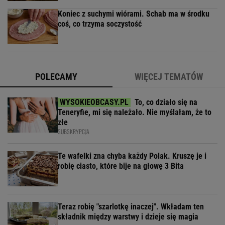
Koniec z suchymi wiórami. Schab ma w środku
coś, co trzyma soczystość
POLECAMY
WIĘCEJ TEMATÓW
To, co działo się na
Teneryfie, mi się należało. Nie myślałam, że to
złe
SUBSKRYPCJA
Te wafelki zna chyba każdy Polak. Kruszę je i
robię ciasto, które bije na głowę 3 Bita
Teraz robię "szarlotkę inaczej". Wkładam ten
składnik między warstwy i dzieje się magia