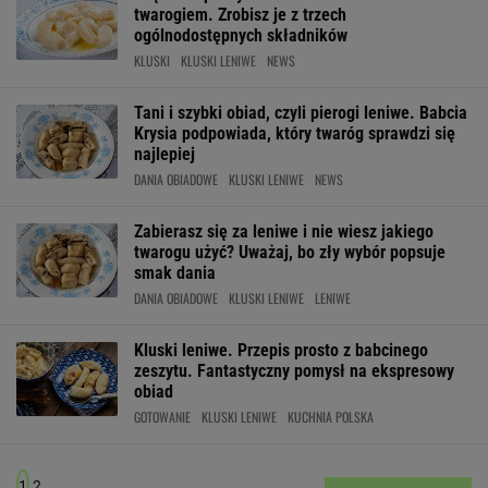
twarogiem. Zrobisz je z trzech
ogólnodostępnych składników
KLUSKI
KLUSKI LENIWE
NEWS
Tani i szybki obiad, czyli pierogi leniwe. Babcia
Krysia podpowiada, który twaróg sprawdzi się
najlepiej
DANIA OBIADOWE
KLUSKI LENIWE
NEWS
Zabierasz się za leniwe i nie wiesz jakiego
twarogu użyć? Uważaj, bo zły wybór popsuje
smak dania
DANIA OBIADOWE
KLUSKI LENIWE
LENIWE
Kluski leniwe. Przepis prosto z babcinego
zeszytu. Fantastyczny pomysł na ekspresowy
obiad
GOTOWANIE
KLUSKI LENIWE
KUCHNIA POLSKA
1
2