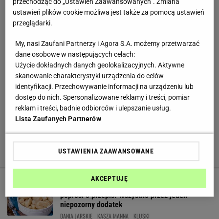
przechodząc do „Ustawień Zaawansowanych”. Zmiana
ustawień plików cookie możliwa jest także za pomocą ustawień
przeglądarki.
My, nasi Zaufani Partnerzy i Agora S.A. możemy przetwarzać
dane osobowe w następujących celach:
Użycie dokładnych danych geolokalizacyjnych. Aktywne
skanowanie charakterystyki urządzenia do celów
identyfikacji. Przechowywanie informacji na urządzeniu lub
dostęp do nich. Spersonalizowane reklamy i treści, pomiar
reklam i treści, badnie odbiorców i ulepszanie usług.
Lista Zaufanych Partnerów
USTAWIENIA ZAAWANSOWANE
AKCEPTUJĘ
Kluski leniwe tak pyszne, że nawet babcia
poprosi o przepis. Wszystko przez jeden
niepozorny dodatek
DANIA JARSKIE
KASZA MANNA
KLUSKI