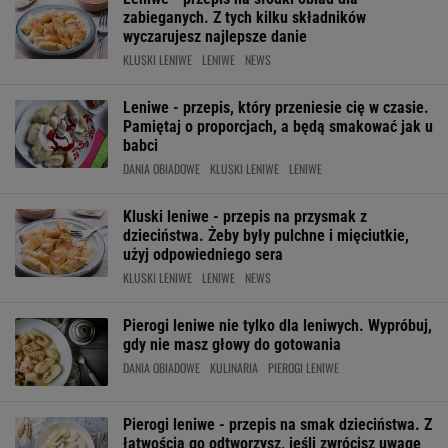
zabieganych. Z tych kilku składników
wyczarujesz najlepsze danie
KLUSKI LENIWE
LENIWE
NEWS
Leniwe - przepis, który przeniesie cię w czasie.
Pamiętaj o proporcjach, a będą smakować jak u
babci
DANIA OBIADOWE
KLUSKI LENIWE
LENIWE
Kluski leniwe - przepis na przysmak z
dzieciństwa. Żeby były pulchne i mięciutkie,
użyj odpowiedniego sera
KLUSKI LENIWE
LENIWE
NEWS
Pierogi leniwe nie tylko dla leniwych. Wypróbuj,
gdy nie masz głowy do gotowania
DANIA OBIADOWE
KULINARIA
PIEROGI LENIWE
Pierogi leniwe - przepis na smak dzieciństwa. Z
łatwością go odtworzysz, jeśli zwrócisz uwagę