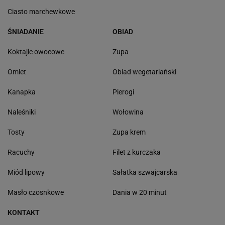
Ciasto marchewkowe
ŚNIADANIE
OBIAD
Koktajle owocowe
Zupa
Omlet
Obiad wegetariański
Kanapka
Pierogi
Naleśniki
Wołowina
Tosty
Zupa krem
Racuchy
Filet z kurczaka
Miód lipowy
Sałatka szwajcarska
Masło czosnkowe
Dania w 20 minut
KONTAKT