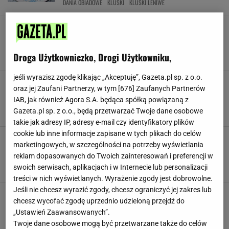
DANIA OBIADOWE
KLUSKI
KLUSKI LENIWE
Kluski leniwe bez twarogu - da się? Da się. W
opcji dla leniwych można wszystko. I tak będą
pyszne
Droga Użytkowniczko, Drogi Użytkowniku,
KLUSKI
KLUSKI LENIWE
PIEROGI LENIWE
jeśli wyrazisz zgodę klikając „Akceptuję”, Gazeta.pl sp. z o.o.
Leniwe w tym wydaniu zapadną w pamięci.
oraz jej Zaufani Partnerzy, w tym [
676
] Zaufanych Partnerów
Zamiast klasycznego sera dodaje włoski
IAB, jak również Agora S.A. będąca spółką powiązaną z
specjał
Gazeta.pl sp. z o.o., będą przetwarzać Twoje dane osobowe
KLUSKI LENIWE
LENIWE
NABIAŁ
takie jak adresy IP, adresy e-mail czy identyfikatory plików
cookie lub inne informacje zapisane w tych plikach do celów
Leniwe z twarogiem to już przeszłość.
marketingowych, w szczególności na potrzeby wyświetlania
Kluseczki z miseczki wyjdą miękkie i delikatne
reklam dopasowanych do Twoich zainteresowań i preferencji w
jak obłoczki
swoich serwisach, aplikacjach i w Internecie lub personalizacji
DOMOWE PRZEPISY
KLUSKI LENIWE
LENIWE
treści w nich wyświetlanych. Wyrażenie zgody jest dobrowolne.
Jeśli nie chcesz wyrazić zgody, chcesz ograniczyć jej zakres lub
Przepis na leniwe niczym z baru mlecznego.
chcesz wycofać zgodę uprzednio udzieloną przejdź do
Znajoma mojej babci tam pracowała i zdradziła
„Ustawień Zaawansowanych”.
jej przepis
Twoje dane osobowe mogą być przetwarzane także do celów
KLUSKI LENIWE
LENIWE
PIEROGI LENIWE