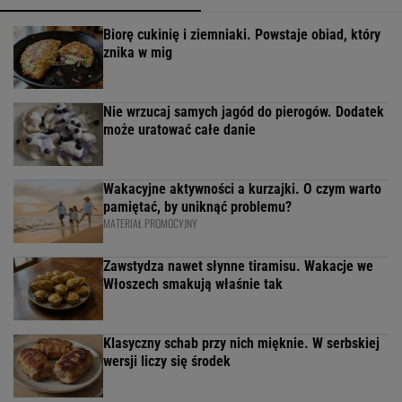
Biorę cukinię i ziemniaki. Powstaje obiad, który
znika w mig
Nie wrzucaj samych jagód do pierogów. Dodatek
może uratować całe danie
Wakacyjne aktywności a kurzajki. O czym warto
pamiętać, by uniknąć problemu?
MATERIAŁ PROMOCYJNY
Zawstydza nawet słynne tiramisu. Wakacje we
Włoszech smakują właśnie tak
Klasyczny schab przy nich mięknie. W serbskiej
wersji liczy się środek