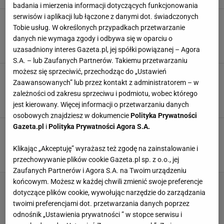
badania i mierzenia informacji dotyczących funkcjonowania
serwisów i aplikacji lub łączone z danymi dot. świadczonych
Jak zrobić kluski leniwe, żeby były mięciutkie?
Tobie usług. W określonych przypadkach przetwarzanie
Błąd z serem sprawi, że wyjdą ci twarde
bambaryły
danych nie wymaga zgody i odbywa się w oparciu o
uzasadniony interes Gazeta.pl, jej spółki powiązanej – Agora
KLUSKI LENIWE
NEWS
OBIAD BEZ MIĘSA
S.A. – lub Zaufanych Partnerów. Takiemu przetwarzaniu
możesz się sprzeciwić, przechodząc do „Ustawień
Pierogi leniwe to ekspresowy obiad dla całej
Zaawansowanych” lub przez kontakt z administratorem – w
rodziny. Szybko radzi sobie z głodem i ochotą
na słodkie
zależności od zakresu sprzeciwu i podmiotu, wobec którego
jest kierowany. Więcej informacji o przetwarzaniu danych
PIEROGI
PIEROGI LENIWE
PRZEPISY KULINARNE
osobowych znajdziesz w dokumencie
Polityka Prywatności
Gazeta.pl
i
Polityka Prywatności Agora S.A.
Ten przepis jest w mojej rodzinie od pokoleń.
Kluski leniwe wychodzą dzięki niemu pulchne i
idealnie miękkie
Klikając „Akceptuję” wyrażasz też zgodę na zainstalowanie i
DANIA OBIADOWE
KLUSKI LENIWE
KUCHNIA POLSKA
przechowywanie plików cookie Gazeta.pl sp. z o.o., jej
Zaufanych Partnerów i Agora S.A. na Twoim urządzeniu
końcowym. Możesz w każdej chwili zmienić swoje preferencje
dotyczące plików cookie, wywołując narzędzie do zarządzania
twoimi preferencjami dot. przetwarzania danych poprzez
odnośnik „Ustawienia prywatności ” w stopce serwisu i