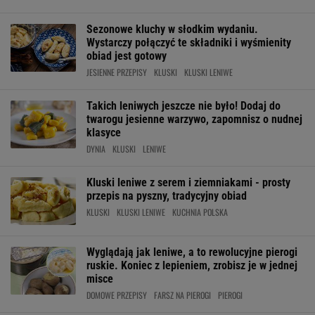
Sezonowe kluchy w słodkim wydaniu.
Wystarczy połączyć te składniki i wyśmienity
obiad jest gotowy
JESIENNE PRZEPISY
KLUSKI
KLUSKI LENIWE
Takich leniwych jeszcze nie było! Dodaj do
twarogu jesienne warzywo, zapomnisz o nudnej
klasyce
DYNIA
KLUSKI
LENIWE
Kluski leniwe z serem i ziemniakami - prosty
przepis na pyszny, tradycyjny obiad
KLUSKI
KLUSKI LENIWE
KUCHNIA POLSKA
Wyglądają jak leniwe, a to rewolucyjne pierogi
ruskie. Koniec z lepieniem, zrobisz je w jednej
misce
DOMOWE PRZEPISY
FARSZ NA PIEROGI
PIEROGI