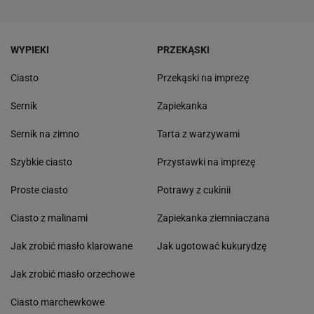
WYPIEKI
PRZEKĄSKI
Ciasto
Przekąski na imprezę
Sernik
Zapiekanka
Sernik na zimno
Tarta z warzywami
Szybkie ciasto
Przystawki na imprezę
Proste ciasto
Potrawy z cukinii
Ciasto z malinami
Zapiekanka ziemniaczana
Jak zrobić masło klarowane
Jak ugotować kukurydzę
Jak zrobić masło orzechowe
Ciasto marchewkowe