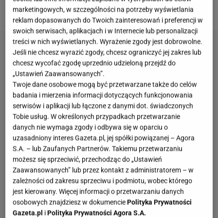
opartym na naturalnej fermentacji.
marketingowych, w szczególności na potrzeby wyświetlania
reklam dopasowanych do Twoich zainteresowań i preferencji w
swoich serwisach, aplikacjach i w Internecie lub personalizacji
treści w nich wyświetlanych. Wyrażenie zgody jest dobrowolne.
Jeśli nie chcesz wyrazić zgody, chcesz ograniczyć jej zakres lub
chcesz wycofać zgodę uprzednio udzieloną przejdź do
„Ustawień Zaawansowanych”.
Twoje dane osobowe mogą być przetwarzane także do celów
badania i mierzenia informacji dotyczących funkcjonowania
serwisów i aplikacji lub łączone z danymi dot. świadczonych
Tobie usług. W określonych przypadkach przetwarzanie
danych nie wymaga zgody i odbywa się w oparciu o
uzasadniony interes Gazeta.pl, jej spółki powiązanej – Agora
S.A. – lub Zaufanych Partnerów. Takiemu przetwarzaniu
możesz się sprzeciwić, przechodząc do „Ustawień
Zaawansowanych” lub przez kontakt z administratorem – w
zależności od zakresu sprzeciwu i podmiotu, wobec którego
jest kierowany. Więcej informacji o przetwarzaniu danych
osobowych znajdziesz w dokumencie
Polityka Prywatności
Gazeta.pl
i
Polityka Prywatności Agora S.A.