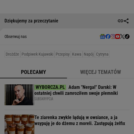
Dziękujemy za przeczytanie
Obserwuj nas
Drożdże
Podpiwek Kujawski
Przepisy
Kawa
Napój
Cytryna
POLECAMY
WIĘCEJ TEMATÓW
Adam "Nergal" Darski: W
ostatniej chwili zamroziłem swoje plemniki
SUBSKRYPCJA
Te ziarenka zwykle lądują w owsiance, a ja
wsypuję je do dżemu z moreli. Zastępują żelfix