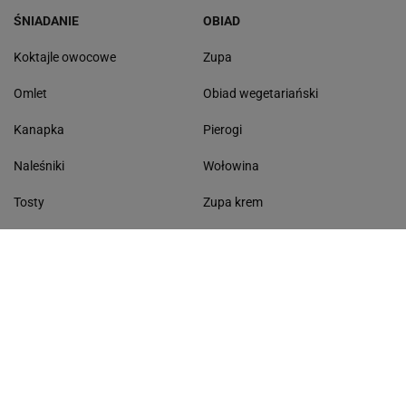
ŚNIADANIE
OBIAD
Koktajle owocowe
Zupa
Omlet
Obiad wegetariański
Kanapka
Pierogi
Naleśniki
Wołowina
Tosty
Zupa krem
Racuchy
Filet z kurczaka
Miód lipowy
Sałatka szwajcarska
Masło czosnkowe
Dania w 20 minut
KONTAKT
Serwis Haps.pl