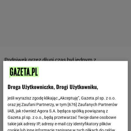
Podpiwek przez długi czas był jednym z
najpopularniejszych napojów przygotowywanych w
polskich domach. Można było kupić go w sklepach,
ale wiele osób robiło go samodzielnie i
Droga Użytkowniczko, Drogi Użytkowniku,
przechowywało w piwnicy. Później jego miejsce
jeśli wyrazisz zgodę klikając „Akceptuję”, Gazeta.pl sp. z o.o.
zajęły kolorowe
napoje
gazowane, a o tradycyjnej
oraz jej Zaufani Partnerzy, w tym [
676
] Zaufanych Partnerów
recepturze stopniowo zapomniano.
Obecnie
IAB, jak również Agora S.A. będąca spółką powiązaną z
Gazeta.pl sp. z o.o., będą przetwarzać Twoje dane osobowe
ponownie zyskuje zainteresowanie, ponieważ coraz
takie jak adresy IP, adresy e-mail czy identyfikatory plików
więcej osób wybiera produkty o prostym składzie i
cookie lub inne informacje zapisane w tych plikach do celów