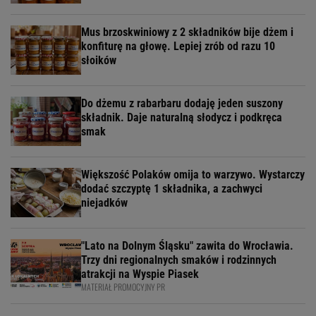
Mus brzoskwiniowy z 2 składników bije dżem i
konfiturę na głowę. Lepiej zrób od razu 10
słoików
Do dżemu z rabarbaru dodaję jeden suszony
składnik. Daje naturalną słodycz i podkręca
smak
Większość Polaków omija to warzywo. Wystarczy
dodać szczyptę 1 składnika, a zachwyci
niejadków
"Lato na Dolnym Śląsku" zawita do Wrocławia.
Trzy dni regionalnych smaków i rodzinnych
atrakcji na Wyspie Piasek
MATERIAŁ PROMOCYJNY PR