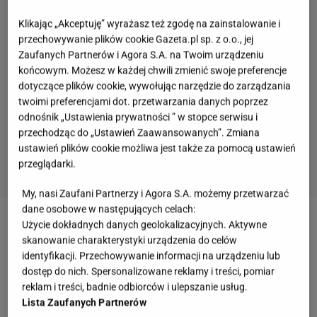
Klikając „Akceptuję” wyrażasz też zgodę na zainstalowanie i
przechowywanie plików cookie Gazeta.pl sp. z o.o., jej
Zaufanych Partnerów i Agora S.A. na Twoim urządzeniu
końcowym. Możesz w każdej chwili zmienić swoje preferencje
dotyczące plików cookie, wywołując narzędzie do zarządzania
twoimi preferencjami dot. przetwarzania danych poprzez
odnośnik „Ustawienia prywatności ” w stopce serwisu i
przechodząc do „Ustawień Zaawansowanych”. Zmiana
ustawień plików cookie możliwa jest także za pomocą ustawień
przeglądarki.
My, nasi Zaufani Partnerzy i Agora S.A. możemy przetwarzać
dane osobowe w następujących celach:
Użycie dokładnych danych geolokalizacyjnych. Aktywne
Zobacz wideo
Najprostszy domowy izotonik, czyli
skanowanie charakterystyki urządzenia do celów
napój nawadniający
identyfikacji. Przechowywanie informacji na urządzeniu lub
dostęp do nich. Spersonalizowane reklamy i treści, pomiar
reklam i treści, badnie odbiorców i ulepszanie usług.
Jaki jest polski zamiennik coli? Podpiwek ma długą
Lista Zaufanych Partnerów
historię, tradycyjna receptura przetrwała ponad 200