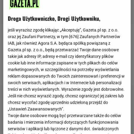
Droga Użytkowniczko, Drogi Użytkowniku,
jeśli wyrazisz zgodę klikając „Akceptuję”, Gazeta.pl sp. z o.o.
oraz jej Zaufani Partnerzy, w tym [
676
] Zaufanych Partnerów
Obecnie coraz więcej firm odpowiada na potrzeby
IAB, jak również Agora S.A. będąca spółką powiązaną z
zmieniających się trendów żywieniowych. Kolejna
Gazeta.pl sp. z o.o., będą przetwarzać Twoje dane osobowe
marka, tym razem związana stricte z branżą fast
takie jak adresy IP, adresy e-mail czy identyfikatory plików
food, podjęła wyzwanie i planuje wprowadzić do
cookie lub inne informacje zapisane w tych plikach do celów
marketingowych, w szczególności na potrzeby wyświetlania
swojej oferty opcję wegetariańską.
reklam dopasowanych do Twoich zainteresowań i preferencji w
swoich serwisach, aplikacjach i w Internecie lub personalizacji
treści w nich wyświetlanych. Wyrażenie zgody jest dobrowolne.
Jeśli nie chcesz wyrazić zgody, chcesz ograniczyć jej zakres lub
chcesz wycofać zgodę uprzednio udzieloną przejdź do
„Ustawień Zaawansowanych”.
Twoje dane osobowe mogą być przetwarzane także do celów
badania i mierzenia informacji dotyczących funkcjonowania
serwisów i aplikacji lub łączone z danymi dot. świadczonych