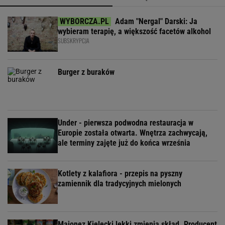
Adam "Nergal" Darski: Ja
wybieram terapię, a większość facetów alkohol
SUBSKRYPCJA
Burger z buraków
Under - pierwsza podwodna restauracja w
Europie została otwarta. Wnętrza zachwycają,
ale terminy zajęte już do końca września
Kotlety z kalafiora - przepis na pyszny
zamiennik dla tradycyjnych mielonych
Majonez Kielecki lekki zmienia skład. Producent