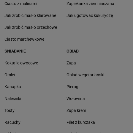
Ciasto z malinami
Zapiekanka ziemniaczana
Jak zrobić masło klarowane
Jak ugotować kukurydzę
Jak zrobić masło orzechowe
Ciasto marchewkowe
ŚNIADANIE
OBIAD
Koktajle owocowe
Zupa
Omlet
Obiad wegetariański
Kanapka
Pierogi
Naleśniki
Wołowina
Tosty
Zupa krem
Racuchy
Filet z kurczaka