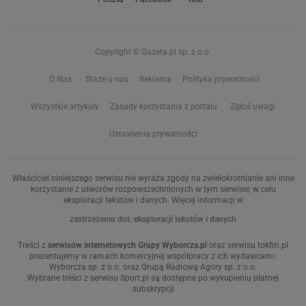
Copyright © Gazeta.pl sp. z o.o.
O Nas
Staże u nas
Reklama
Polityka prywatności
Wszystkie artykuły
Zasady korzystania z portalu
Zgłoś uwagi
Ustawienia prywatności
Właściciel niniejszego serwisu nie wyraża zgody na zwielokrotnianie ani inne
korzystanie z utworów rozpowszechnionych w tym serwisie, w celu
eksploracji tekstów i danych. Więcej informacji w
zastrzeżeniu dot. eksploracji tekstów i danych
Treści z
serwisów internetowych Grupy Wyborcza.pl
oraz serwisu tokfm.pl
prezentujemy w ramach komercyjnej współpracy z ich wydawcami:
Wyborcza sp. z o.o. oraz Grupą Radiową Agory sp. z o.o.
Wybrane treści z serwisu Sport.pl są dostępne po wykupieniu płatnej
subskrypcji