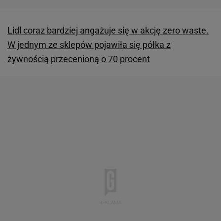
Lidl coraz bardziej angażuje się w akcję zero waste.
W jednym ze sklepów pojawiła się półka z
żywnością przecenioną o 70 procent