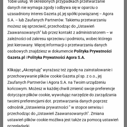
Tobie usług. W określonych przypadkach przetwarzanie
danych nie wymaga zgody i odbywa się w oparciu o
uzasadniony interes Gazeta.pl, jej spółki powiązanej – Agora
S.A. – lub Zaufanych Partnerów. Takiemu przetwarzaniu
możesz się sprzeciwić, przechodząc do „Ustawień
Zaawansowanych” lub przez kontakt z administratorem – w
zależności od zakresu sprzeciwu i podmiotu, wobec którego
jest kierowany. Więcej informacji o przetwarzaniu danych
osobowych znajdziesz w dokumencie
Polityka Prywatności
Gazeta.pl
i
Polityka Prywatności Agora S.A.
Klikając „Akceptuję” wyrażasz też zgodę na zainstalowanie i
przechowywanie plików cookie Gazeta.pl sp. z o.o., jej
Zaufanych Partnerów i Agora S.A. na Twoim urządzeniu
końcowym. Możesz w każdej chwili zmienić swoje preferencje
dotyczące plików cookie, wywołując narzędzie do zarządzania
twoimi preferencjami dot. przetwarzania danych poprzez
odnośnik „Ustawienia prywatności ” w stopce serwisu i
przechodząc do „Ustawień Zaawansowanych”. Zmiana
ustawień plików cookie możliwa jest także za pomocą ustawień
przeglądarki.