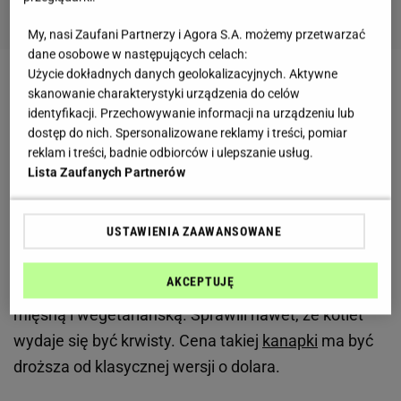
My, nasi Zaufani Partnerzy i Agora S.A. możemy przetwarzać
dane osobowe w następujących celach:
Użycie dokładnych danych geolokalizacyjnych. Aktywne
Niemożliwy Whopper
skanowanie charakterystyki urządzenia do celów
identyfikacji. Przechowywanie informacji na urządzeniu lub
Nowa kanapka sieci Burger King - Impossible
dostęp do nich. Spersonalizowane reklamy i treści, pomiar
reklam i treści, badnie odbiorców i ulepszanie usług.
Whopper - posiada wszystkie składniki znane nam z
Lista Zaufanych Partnerów
klasycznej wersji poza
kotletem
. Jest on bowiem
wykonany w całości na bazie produktów roślinnych.
USTAWIENIA ZAAWANSOWANE
Impossible Foods, czyli firma która stworzyła ów
roślinny zamiennik, dołożyła starań, by osoby go
AKCEPTUJĘ
jedzące nie zauważyły różnicy pomiędzy wersją
mięsną i wegetariańską. Sprawili nawet, że kotlet
wydaje się być krwisty. Cena takiej
kanapki
ma być
droższa od klasycznej wersji o dolara.