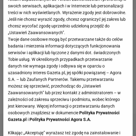
swoich serwisach, aplikacjach i w Internecie lub personalizacji
treści w nich wyświetlanych. Wyrażenie zgody jest dobrowolne.
Jeśli nie chcesz wyrazić zgody, chcesz ograniczyć jej zakres lub
Nowe stawki VAT na jedzenie
chcesz wycofać zgodę uprzednio udzieloną przejdź do
„Ustawień Zaawansowanych”.
Od 1 lipca obowiązują nowe stawki VAT, które będą
Twoje dane osobowe mogą być przetwarzane także do celów
badania i mierzenia informacji dotyczących funkcjonowania
miały istotny wpływ na ceny różnych produktów.
serwisów i aplikacji lub łączone z danymi dot. świadczonych
Choć podrożały m.in.
owoce morza
, można się
Tobie usług. W określonych przypadkach przetwarzanie
spodziewać znaczących spadków cen
owoców
danych nie wymaga zgody i odbywa się w oparciu o
uzasadniony interes Gazeta.pl, jej spółki powiązanej – Agora
egzotycznych, przypraw oraz akcesoriów
S.A. – lub Zaufanych Partnerów. Takiemu przetwarzaniu
niemowlęcych. Już od 30 czerwca sieć sklepów
możesz się sprzeciwić, przechodząc do „Ustawień
Biedronka zapowiedziała zmiany cen swojego
Zaawansowanych” lub przez kontakt z administratorem – w
zależności od zakresu sprzeciwu i podmiotu, wobec którego
asortymentu.
jest kierowany. Więcej informacji o przetwarzaniu danych
osobowych znajdziesz w dokumencie
Polityka Prywatności
Gazeta.pl
i
Polityka Prywatności Agora S.A.
Klikając „Akceptuję” wyrażasz też zgodę na zainstalowanie i