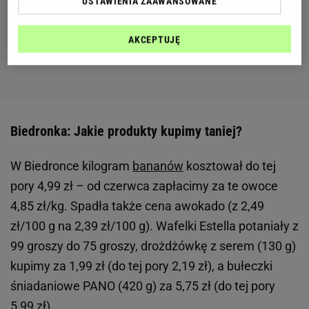
USTAWIENIA ZAAWANSOWANE
AKCEPTUJĘ
Biedronka: Jakie produkty kupimy taniej?
W Biedronce kilogram
bananów
kosztował do tej
pory 4,99 zł – od czerwca zapłacimy za te owoce
4,85 zł/kg. Spadła także cena awokado (z 2,49
zł/100 g na 2,39 zł/100 g). Wafelki Estella potaniały z
99 groszy do 75 groszy, drożdżówkę z serem (130 g)
kupimy za 1,99 zł (do tej pory 2,19 zł), a bułeczki
śniadaniowe PANO (420 g) za 5,75 zł (do tej pory
5,99 zł).