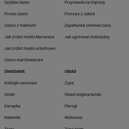
Szybkie ciasto
Przystawki na imprezę
Proste ciasto
Potrawy z cukinii
Ciasto z malinami
Zapiekanka ziemniaczana
Jak zrobić masło klarowane
Jak ugotować kukurydzę
Jak zrobić masło orzechowe
Ciasto marchewkowe
ŚNIADANIE
OBIAD
Koktajle owocowe
Zupa
Omlet
Obiad wegetariański
Kanapka
Pierogi
Naleśniki
Wołowina