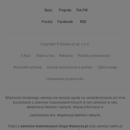
Buzz
Pogoda
Tok.FM
Poczta
Facebook
RSS
Copyright © Gazeta.pl sp. z o.o.
O Nas
Staże u nas
Reklama
Polityka prywatności
Wszystkie artykuły
Zasady korzystania z portalu
Zgłoś uwagi
Ustawienia prywatności
Właściciel niniejszego serwisu nie wyraża zgody na zwielokrotnianie ani inne
korzystanie z utworów rozpowszechnionych w tym serwisie, w celu
eksploracji tekstów i danych. Więcej informacji w
zastrzeżeniu dot. eksploracji tekstów i danych
Treści z
serwisów internetowych Grupy Wyborcza.pl
oraz serwisu tokfm.pl