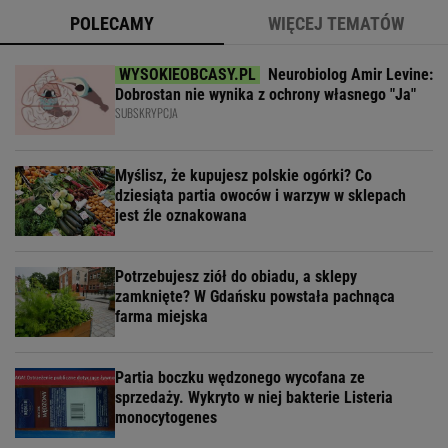
POLECAMY
WIĘCEJ TEMATÓW
Neurobiolog Amir Levine:
Dobrostan nie wynika z ochrony własnego "Ja"
SUBSKRYPCJA
Myślisz, że kupujesz polskie ogórki? Co
dziesiąta partia owoców i warzyw w sklepach
jest źle oznakowana
Potrzebujesz ziół do obiadu, a sklepy
zamknięte? W Gdańsku powstała pachnąca
farma miejska
Partia boczku wędzonego wycofana ze
sprzedaży. Wykryto w niej bakterie Listeria
monocytogenes