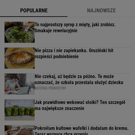
POPULARNE
NAJNOWSZE
To najprostszy syrop z mięty, jaki zrobisz.
Smakuje rewelacyjnie
Nie pizza i nie zapiekanka. Gruziński hit
rozpieści podniebienie
Nie czekaj, aż będzie za późno. To może
oznaczać, że szkoła przestała służyć dziecku
MATERIAŁ PROMOCYJNY
Jak prawidłowo wekować słoiki? Ten szczegół
ma największe znaczenie
Pokroiłam kultowe wafelki i dodałam do kremu.
Teraz wszyscy chcą przepis