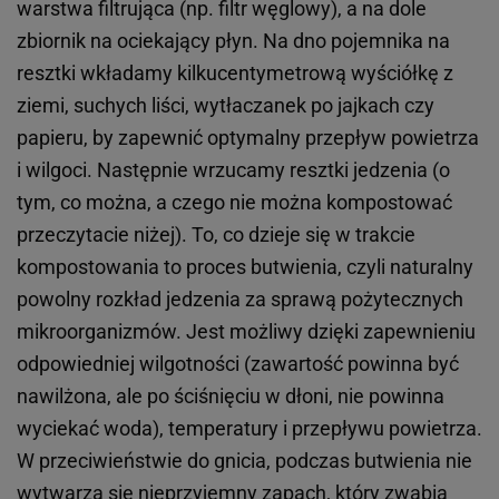
warstwa filtrująca (np. filtr węglowy), a na dole
zbiornik na ociekający płyn. Na dno pojemnika na
resztki wkładamy kilkucentymetrową wyściółkę z
ziemi, suchych liści, wytłaczanek po jajkach czy
papieru, by zapewnić optymalny przepływ powietrza
i wilgoci. Następnie wrzucamy resztki jedzenia (o
tym, co można, a czego nie można kompostować
przeczytacie niżej). To, co dzieje się w trakcie
kompostowania to proces butwienia, czyli naturalny
powolny rozkład jedzenia za sprawą pożytecznych
mikroorganizmów. Jest możliwy dzięki zapewnieniu
odpowiedniej wilgotności (zawartość powinna być
nawilżona, ale po ściśnięciu w dłoni, nie powinna
wyciekać woda), temperatury i przepływu powietrza.
W przeciwieństwie do gnicia, podczas butwienia nie
wytwarza się nieprzyjemny zapach, który zwabia