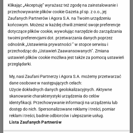
Klikając „Akceptuję” wyrażasz też zgodę na zainstalowanie i
Zmywaki do naczyń to jeden z tych produktów, o
przechowywanie plików cookie Gazeta.pl sp. z o.o., jej
Zaufanych Partnerów i Agora S.A. na Twoim urządzeniu
których myślimy najrzadziej. Często kupujemy je
końcowym. Możesz w każdej chwili zmienić swoje preferencje
bezwiednie, a potem zużywamy w ciągu kilku dni,
dotyczące plików cookie, wywołując narzędzie do zarządzania
dokładając się do produkcji niepotrzebnego plastiku.
twoimi preferencjami dot. przetwarzania danych poprzez
odnośnik „Ustawienia prywatności ” w stopce serwisu i
Warto zamienić je na opcję bardziej ekologiczną. To
przechodząc do „Ustawień Zaawansowanych”. Zmiana
przy okazji ciekawa rozrywka dla fanów robótek
ustawień plików cookie możliwa jest także za pomocą ustawień
ręcznych. Zmywaki można bowiem zrobić na
przeglądarki.
drutach. Wykorzystuje się do tego grube naturalne
My, nasi Zaufani Partnerzy i Agora S.A. możemy przetwarzać
sznurki, np. jutowy lub konopny. Warto pokusić się o
dane osobowe w następujących celach:
własnoręczne wykonanie - zrobienie prostego
Użycie dokładnych danych geolokalizacyjnych. Aktywne
skanowanie charakterystyki urządzenia do celów
kształtu nie jest wielkim wyczynem. Jeśli jednak nie
identyfikacji. Przechowywanie informacji na urządzeniu lub
czujecie się mocni w takich czynnościach, naturalne
dostęp do nich. Spersonalizowane reklamy i treści, pomiar
zmywaki można kupić w sklepach z ekologicznymi
reklam i treści, badnie odbiorców i ulepszanie usług.
Lista Zaufanych Partnerów
produktami lub online.