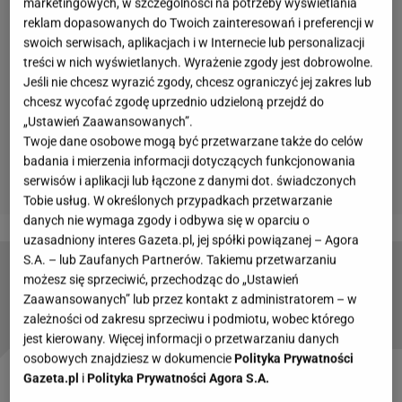
marketingowych, w szczególności na potrzeby wyświetlania
reklam dopasowanych do Twoich zainteresowań i preferencji w
swoich serwisach, aplikacjach i w Internecie lub personalizacji
treści w nich wyświetlanych. Wyrażenie zgody jest dobrowolne.
Jeśli nie chcesz wyrazić zgody, chcesz ograniczyć jej zakres lub
chcesz wycofać zgodę uprzednio udzieloną przejdź do
„Ustawień Zaawansowanych”.
Twoje dane osobowe mogą być przetwarzane także do celów
badania i mierzenia informacji dotyczących funkcjonowania
serwisów i aplikacji lub łączone z danymi dot. świadczonych
Tobie usług. W określonych przypadkach przetwarzanie
danych nie wymaga zgody i odbywa się w oparciu o
uzasadniony interes Gazeta.pl, jej spółki powiązanej – Agora
S.A. – lub Zaufanych Partnerów. Takiemu przetwarzaniu
"Jem ze śmietnika i lubię o tym opowiadać". Co
możesz się sprzeciwić, przechodząc do „Ustawień
wiemy o klimatarianizmie?
Zaawansowanych” lub przez kontakt z administratorem – w
zależności od zakresu sprzeciwu i podmiotu, wobec którego
jest kierowany. Więcej informacji o przetwarzaniu danych
osobowych znajdziesz w dokumencie
Polityka Prywatności
Gazeta.pl
i
Polityka Prywatności Agora S.A.
Zmywak na drutach