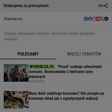
Dziękujemy za przeczytanie
Obserwuj nas
Ekologia
Marnowanie Jedzenia
Zero Waste
Mydło
Sprzątanie
Kompost
POLECAMY
WIĘCEJ TEMATÓW
"Proud" szokuje odważnymi
scenami. Rozmawiamy z twórcami scen
intymnych
SUBSKRYPCJA
Masz dość zwykłego kurczaka? Oto przepis na
kremowy obiad jak z egzotycznych wakacji